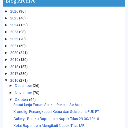
Blog Archive
►
2026
(36)
►
2025
(46)
►
2024
(159)
►
2023
(98)
►
2022
(78)
►
2021
(60)
►
2020
(241)
►
2019
(130)
►
2018
(187)
►
2017
(280)
▼
2016
(271)
►
Desember
(26)
►
November
(70)
▼
Oktober
(64)
Rapat kerja Forum Serikat Pekerja Se Aop
Kronoligi Penangkapan Ketua dan Sekretaris PUK PT....
Gallery : Betako Bapor Lem Napak Tilas 29-30/10/16
Kolat Bapor Lem Mengikuti Napak Tilas MP