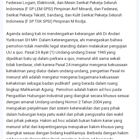
Federasi Logam, Elektronik, dan Mesin Serikat Pekerja Seluruh
Indonesia (F SP LEM SPSI) Pimpinan Arif Minardi, dan Federasi,
Serikat Pekerja Tekstil, Sandang, dan Kulit Serikat Pekerja Seluruh
Indonesia (F SP TSK SPSI) Pimpinan M Rodja.
Agenda sidang kali ini mendengarkan keterangan ahli Dr Andari
Yurikosari SH MH. Dalam keterangannya, ahi menegaskan bahwa
pemohon tidak memiliki legal standing dalam melakukan pengujian
UU a quo. Pasal 24 Ayat (1) Undang-undang Dasar 1945 yang
dijadikan batu uji dalam perkara a quo, menurut ahli sama sekali
tidak berdasar, oleh karena Pasal 24 mengatur mengenai kekuasaan
kehakiman yang diatur dalam undang-undang, pengertian Pasal ini
menurut ahli adalah mengatur mengenai bagaimana kekuasaan
kehakiman sebagai badan yudikatif yang berada dalam ruang
lingkup Mahkamah Agung. Pemohon adalah hakim ad hoc pada
Pengadilan Hubungan Industrial yang diangkat secara khusus sesuai
dengan amanat Undang-undang Nomor 2 Tahun 2004 yang
merupakan penjelmaan dari sistem keterwakilan dari para pihak
dalam hubungan kerja yaitu wakil dari pihak pengusaha dan wakil
dari pihak pekerja. Hakim ad hoc adalah bukan hakim karier yang
menurut sifat dan kepentingannya merupakan hakim khusus yang
diangkat sesuai dengan bidang keahliannya. Berbeda dengan hakim