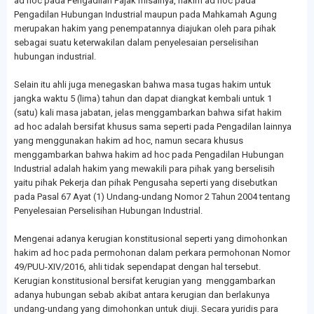
ad hoc pada Pengadilan Pajak misalnya, hakim ad hoc pada
Pengadilan Hubungan Industrial maupun pada Mahkamah Agung
merupakan hakim yang penempatannya diajukan oleh para pihak
sebagai suatu keterwakilan dalam penyelesaian perselisihan
hubungan industrial.
Selain itu ahli juga menegaskan bahwa masa tugas hakim untuk
jangka waktu 5 (lima) tahun dan dapat diangkat kembali untuk 1
(satu) kali masa jabatan, jelas menggambarkan bahwa sifat hakim
ad hoc adalah bersifat khusus sama seperti pada Pengadilan lainnya
yang menggunakan hakim ad hoc, namun secara khusus
menggambarkan bahwa hakim ad hoc pada Pengadilan Hubungan
Industrial adalah hakim yang mewakili para pihak yang berselisih
yaitu pihak Pekerja dan pihak Pengusaha seperti yang disebutkan
pada Pasal 67 Ayat (1) Undang-undang Nomor 2 Tahun 2004 tentang
Penyelesaian Perselisihan Hubungan Industrial.
Mengenai adanya kerugian konstitusional seperti yang dimohonkan
hakim ad hoc pada permohonan dalam perkara permohonan Nomor
49/PUU-XIV/2016, ahli tidak sependapat dengan hal tersebut.
Kerugian konstitusional bersifat kerugian yang menggambarkan
adanya hubungan sebab akibat antara kerugian dan berlakunya
undang-undang yang dimohonkan untuk diuji. Secara yuridis para