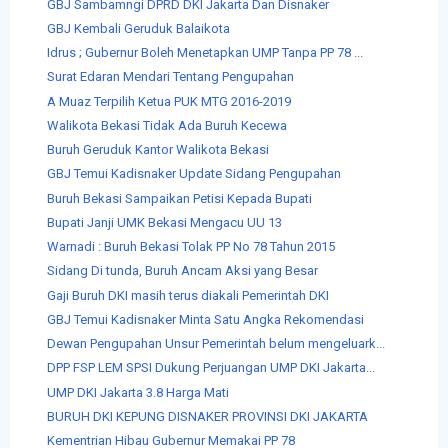
GBJ Sambamngi DPRD DKI Jakarta Dan Disnaker
GBJ Kembali Geruduk Balaikota
Idrus ; Gubernur Boleh Menetapkan UMP Tanpa PP 78 ...
Surat Edaran Mendari Tentang Pengupahan
A Muaz Terpilih Ketua PUK MTG 2016-2019
Walikota Bekasi Tidak Ada Buruh Kecewa
Buruh Geruduk Kantor Walikota Bekasi
GBJ Temui Kadisnaker Update Sidang Pengupahan
Buruh Bekasi Sampaikan Petisi Kepada Bupati
Bupati Janji UMK Bekasi Mengacu UU 13
Warnadi : Buruh Bekasi Tolak PP No 78 Tahun 2015
Sidang Di tunda, Buruh Ancam Aksi yang Besar
Gaji Buruh DKI masih terus diakali Pemerintah DKI
GBJ Temui Kadisnaker Minta Satu Angka Rekomendasi
Dewan Pengupahan Unsur Pemerintah belum mengeluark...
DPP FSP LEM SPSI Dukung Perjuangan UMP DKI Jakarta...
UMP DKI Jakarta 3.8 Harga Mati
BURUH DKI KEPUNG DISNAKER PROVINSI DKI JAKARTA
Kementrian Hibau Gubernur Memakai PP 78