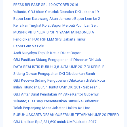
PRESS RELEASE GBJ 19 OKTOBER 2016
Yulianto; GBJ Akan Geruduk Disnaker DKI Jakarta 19...
Bapor Lem Karawang Akan Jambore Bapor Lem ke-2
Kenaikan Tingkat Kolat Bapor Merpati Putih Lari Se...
MUSNIK VIII SP LEM SPSI PT YAMAHA INDONESIA
Pendidikan PUK FSP LEM SPSI Jakarta Timur
Bapor Lem Vs Polri
Andi Nuryahya Terpilih Ketua Diklat Bapor
GBJ Pastikan Sidang Pengupahan di Disnaker DKI Jak...
DATA REALISTIS BURUH 3,8 JUTA UMP 2017 DI KEBIRI P...
Sidang Dewan Pengupahan DKI Dibubarkan Buruh
GBJ Kecewa Sidang Pengupahan Dilakukan di Balaikota
Inilah Hitungan Buruh Tuntut UMP DKI 2017 Sebesar ...
GBJ Antar Surat Penolakan PP 78 ke Kantor Gubernur
Yulianto; GBJ Siap Presentasikan Survei ke Gubernur
Tolak Perpanjang Masa Jabatan Hakim Ad Hoc
BURUH JAKARTA DESAK GUBERNUR TETAPKAN UMP 2017BERD...
GBJ Usulkan Rp 3,831,690 untuk UMP Jakarta 2017