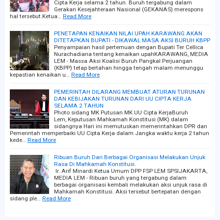
Cipta Kerja selama 2 tahun. Buruh tergabung dalam
Gerakan Kesejahteraan Nasional (GEKANAS) merespons
hal tersebut.Ketua…
Read More
PENETAPAN KENAIKAN NILAI UPAH KARAWANG AKAN
DITETAPKAN BUPATI - DIKAWAL MASA AKSI BURUH KBPP
Penyampaian hasil pertemuan dengan Bupati Ter Cellica
Nurachadiana tentang kenaikan upahKARAWANG, MEDIA
LEM - Massa Aksi Koalisi Buruh Pangkal Perjuangan
(KBPP) tetap bertahan hingga tengah malam menunggu
kepastian kenaikan u…
Read More
PEMERINTAH DILARANG MEMBUAT ATURAN TURUNAN
DAN KEBIJAKAN TURUNAN DARI UU CIPTA KERJA
SELAMA 2 TAHUN
Photo sidang MK Putusan MK UU Cipta KerjaBuruh
Lem, Keputusan Mahkamah Konstitusi (MK) dalam
sidangnya Hari ini memutuskan memerintahkan DPR dan
Pemerintah memperbaiki UU Cipta Kerja dalam Jangka waktu kerja 2 tahun
kede…
Read More
Ribuan Buruh Dari Berbagai Organisasi Melakukan Unjuk
Rasa Di Mahkamah Konstitusi.
Ir. Arif Minardi Ketua Umum DPP FSP LEM SPSIJAKARTA,
MEDIA LEM - Ribuan buruh yang tergabung dalam
berbagai organisasi kembali melakukan aksi unjuk rasa di
Mahkamah Konstitusi. Aksi tersebut bertepatan dengan
sidang ple…
Read More