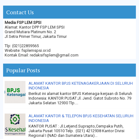
Contact Us
Media FSP LEM SPSI
Alamat: Kantor DPP FSP LEM SPSI
Grand Mutiara Platinum No. 2
Jl Setra Primer Timur, Jakarta Timur
Tlp: (021)22859565
Website: fsplemspsi.or.id
Kontak Email: redaksifsplem@gmail.com
Popular Posts
ALAMAT KANTOR BPJS KETENAGAKERJAAN DI SELURUH
INDONESIA
Berikut ini alamat kantor BPJS Ketenaga-kerjaan di Seluruh
Indonesia: KANTOR PUSAT:Jl. Jend. Gatot Subroto No. 79
Jakarta Selatan 12930 Tlp....
ALAMAT KANTOR & TELEPON BPJS KESEHATAN SELURUH
INDONESIA
KANTOR PUSAT : Jl.Letjend.Suprapto,Cempaka Putih,
Jakarta Pusat 10510 Telp. :(021) 4212938 Kantor Divisi
Regional I (NAD dan Sumatera Utara)...