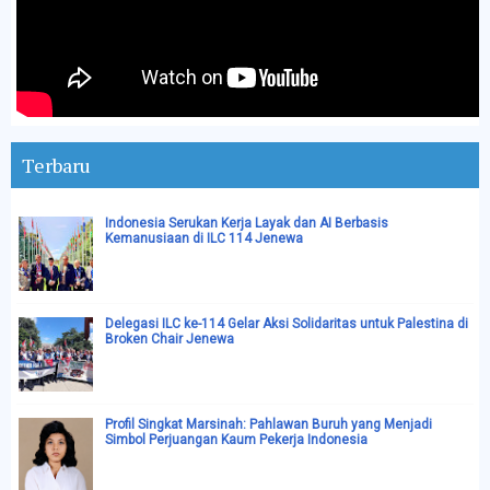
Terbaru
Indonesia Serukan Kerja Layak dan AI Berbasis
Kemanusiaan di ILC 114 Jenewa
Delegasi ILC ke-114 Gelar Aksi Solidaritas untuk Palestina di
Broken Chair Jenewa
Profil Singkat Marsinah: Pahlawan Buruh yang Menjadi
Simbol Perjuangan Kaum Pekerja Indonesia