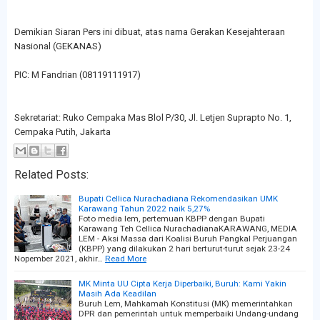
Demikian Siaran Pers ini dibuat, atas nama Gerakan Kesejahteraan
Nasional (GEKANAS)
PIC: M Fandrian (08119111917)
Sekretariat: Ruko Cempaka Mas Blol P/30, Jl. Letjen Suprapto No. 1,
Cempaka Putih, Jakarta
Related Posts:
Bupati Cellica Nurachadiana Rekomendasikan UMK
Karawang Tahun 2022 naik 5,27%
Foto media lem, pertemuan KBPP dengan Bupati
Karawang Teh Cellica NurachadianaKARAWANG, MEDIA
LEM - Aksi Massa dari Koalisi Buruh Pangkal Perjuangan
(KBPP) yang dilakukan 2 hari berturut-turut sejak 23-24
Nopember 2021, akhir…
Read More
MK Minta UU Cipta Kerja Diperbaiki, Buruh: Kami Yakin
Masih Ada Keadilan
Buruh Lem, Mahkamah Konstitusi (MK) memerintahkan
DPR dan pemerintah untuk memperbaiki Undang-undang