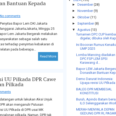
kan Bantuan Kepada
►
Desember
(28)
►
November
(9)
No comments
►
Oktober
(11)
►
September
(8)
Penyitas Bapor Lem DKI Jakarta
anggarai JakartaJakarta, Minggu 25
▼
Agustus
(13)
apor Lem Jakarta Bergerak melakukan
Turnamen DPC CUP kembal
digelar, dibuka oleh Kap
asyarakatan sebagai salah satu
itas terhadap penyintas kebakaran di
Ini Bocoran Rumus Kenaik
UMP 2025
elatan pada beberapa...
Lomba Mancing diadakan
Read More
DPC FSP LEM SPSI
Karawang d...
Bapor LEM Jakarta Berger
Donasikan Bantuan Kepa
si UU Pilkada DPR Cawe
Demo Darurat Indonesia:
Upaya revisi UU Pilkada 
an Pilkada
BALEG DPR MEMBEGAL
mments
KONSTITUSI
Buruh, Apindo Batam ber
rdatangan untuk lakukan Aksi Unjuk
ILO Selenggarakan Work
DPR akan menganulir Putusan
MERAH MENYALA DEPAN
si UU Pilkada di DPR usai MK
GEDUNG DPR RI, PAGA
ncalonan pilkada. Namun, DPR tak