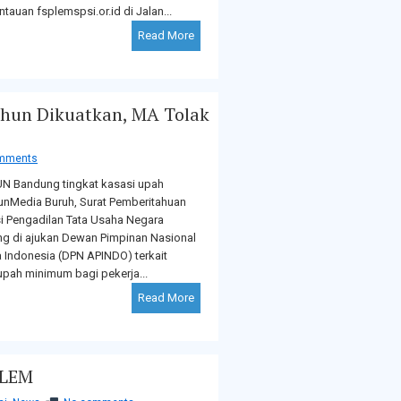
auan fsplemspsi.or.id di Jalan...
Read More
ahun Dikuatkan, MA Tolak
mments
N Bandung tingkat kasasi upah
hunMedia Buruh, Surat Pemberitahuan
i Pengadilan Tata Usaha Negara
g di ajukan Dewan Pimpinan Nasional
 Indonesia (DPN APINDO) terkait
pah minimum bagi pekerja...
Read More
 LEM