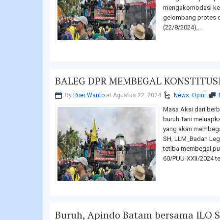
mengakomodasi kes
gelombang protes d
(22/8/2024),...
BALEG DPR MEMBEGAL KONSTITUS
By
Poer Wanto
at Agustus 22, 2024
News
,
Opini
Masa Aksi dari ber
buruh Tani meluap
yang akan membegal 
SH, LLM_Badan Legis
tetiba membegal pu
60/PUU-XXII/2024 te
Buruh, Apindo Batam bersama ILO 