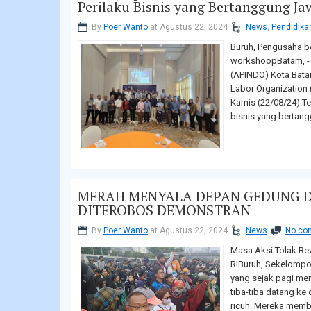
Perilaku Bisnis yang Bertanggung J
By
Poer Wanto
at Agustus 22, 2024
News
,
Pendidika
Buruh, Pengusaha b
workshoopBatam, - 
(APINDO) Kota Bata
Labor Organization
Kamis (22/08/24).Te
bisnis yang bertan
MERAH MENYALA DEPAN GEDUNG DP
DITEROBOS DEMONSTRAN
By
Poer Wanto
at Agustus 22, 2024
News
No co
Masa Aksi Tolak Rev
RIBuruh, Sekelompo
yang sejak pagi men
tiba-tiba datang k
ricuh. Mereka memb