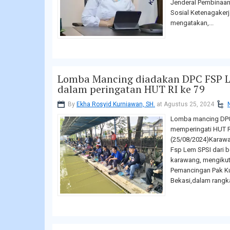
Jenderal Pembinaan
Sosial Ketenagakerj
mengatakan,...
Lomba Mancing diadakan DPC FSP 
dalam peringatan HUT RI ke 79
By
Ekha Rosyid Kurniawan, SH.
at Agustus 25, 2024
Lomba mancing DPC
memperingati HUT R
(25/08/2024)Karaw
Fsp Lem SPSI dari 
karawang, mengikut
Pemancingan Pak K
Bekasi,dalam rangka