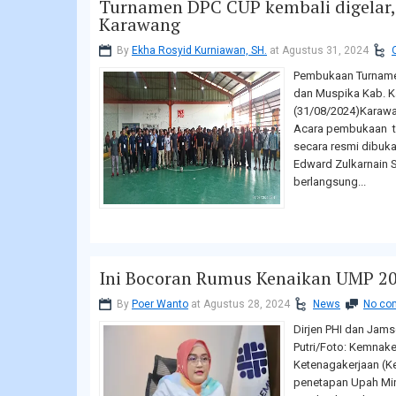
Turnamen DPC CUP kembali digelar, 
Karawang
By
Ekha Rosyid Kurniawan, SH.
at Agustus 31, 2024
Pembukaan Turname
dan Muspika Kab. K
(31/08/2024)Karawa
Acara pembukaan t
secara resmi dibuk
Edward Zulkarnain S.
berlangsung...
Ini Bocoran Rumus Kenaikan UMP 2
By
Poer Wanto
at Agustus 28, 2024
News
No co
Dirjen PHI dan Jam
Putri/Foto: Kemnake
Ketenagakerjaan (
penetapan Upah Min