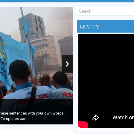
LEM TV
e these sentences with your own words.
rTemplates.com...