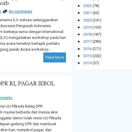
awab
►
2022
(78)
n
No comments
►
2021
(60)
ersama ILO sukses selenggarakan
►
2020
(241)
Asosiasi Pengusah Indonesia
►
2019
(130)
m berkerja sama dengan International
►
2018
(187)
 (ILO) mengadakan workshop pada hari
►
2017
(280)
ma acara tersebut bertajuk perilaku
►
2016
(271)
ggung jawab.Acara workshop...
►
2015
(202)
Read More
►
2014
(57)
R RI, PAGAR JEBOL
mments
isi UU Pilkada Baleg DPR
k massa berbeda dari massa aksi
ggelar demo tolak revisi UU Pilkada
e depan gedung DPR dan membuat
akar ban, menjebol pagar, dan