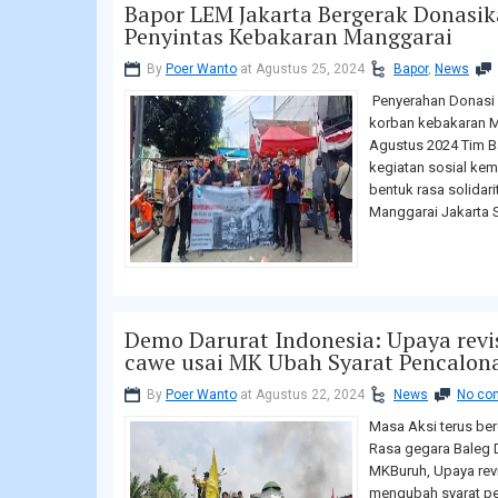
Bapor LEM Jakarta Bergerak Donasi
Penyintas Kebakaran Manggarai
By
Poer Wanto
at Agustus 25, 2024
Bapor
,
News
Penyerahan Donasi 
korban kebakaran M
Agustus 2024 Tim B
kegiatan sosial kem
bentuk rasa solidar
Manggarai Jakarta S
Demo Darurat Indonesia: Upaya revi
cawe usai MK Ubah Syarat Pencalon
By
Poer Wanto
at Agustus 22, 2024
News
No co
Masa Aksi terus be
Rasa gegara Baleg 
MKBuruh, Upaya revi
mengubah syarat pe