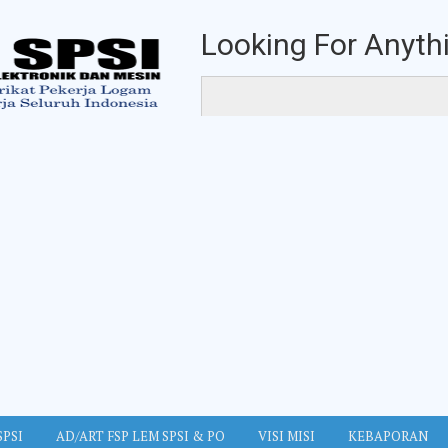
Looking For Anythi
SPSI
AD/ART FSP LEM SPSI & PO
VISI MISI
KEBAPORAN