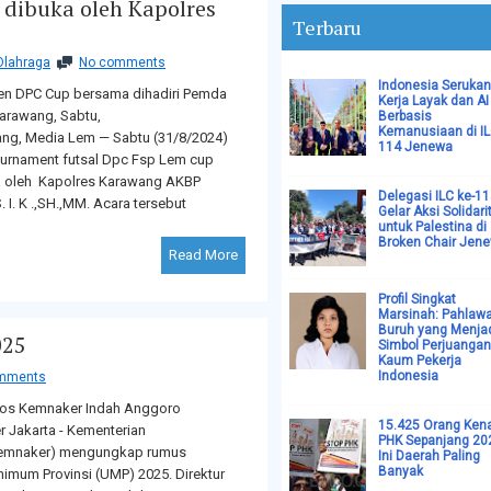
dibuka oleh Kapolres
Terbaru
Olahraga
No comments
Indonesia Serukan
n DPC Cup bersama dihadiri Pemda
Kerja Layak dan AI
arawang, Sabtu,
Berbasis
Kemanusiaan di I
ng, Media Lem — Sabtu (31/8/2024)
114 Jenewa
urnament futsal Dpc Fsp Lem cup
a oleh Kapolres Karawang AKBP
Delegasi ILC ke-1
 I. K .,SH.,MM. Acara tersebut
Gelar Aksi Solidari
untuk Palestina di
Broken Chair Jen
Read More
Profil Singkat
Marsinah: Pahlaw
Buruh yang Menja
025
Simbol Perjuangan
Kaum Pekerja
Indonesia
mments
sos Kemnaker Indah Anggoro
15.425 Orang Ken
r Jakarta - Kementerian
PHK Sepanjang 20
Kemnaker) mengungkap rumus
Ini Daerah Paling
Banyak
imum Provinsi (UMP) 2025. Direktur