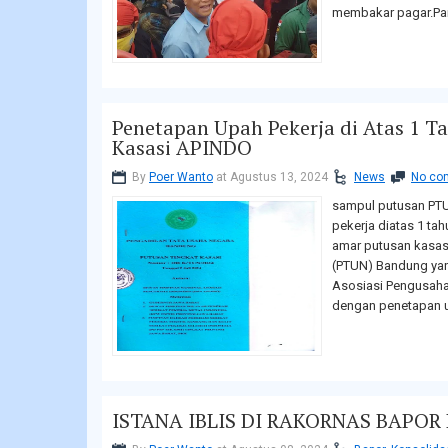
membakar pagar.Pant
Penetapan Upah Pekerja di Atas 1 T
Kasasi APINDO
By
Poer Wanto
at Agustus 13, 2024
News
No co
sampul putusan PTU
pekerja diatas 1 ta
amar putusan kasas
(PTUN) Bandung yan
Asosiasi Pengusaha
dengan penetapan u
ISTANA IBLIS DI RAKORNAS BAPOR