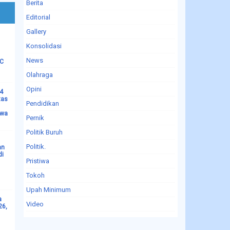
Berita
Editorial
Gallery
Konsolidasi
News
LC
Olahraga
Opini
14
tas
Pendidikan
ewa
Pernik
Politik Buruh
Politik.
an
di
Pristiwa
Tokoh
Upah Minimum
a
Video
26,