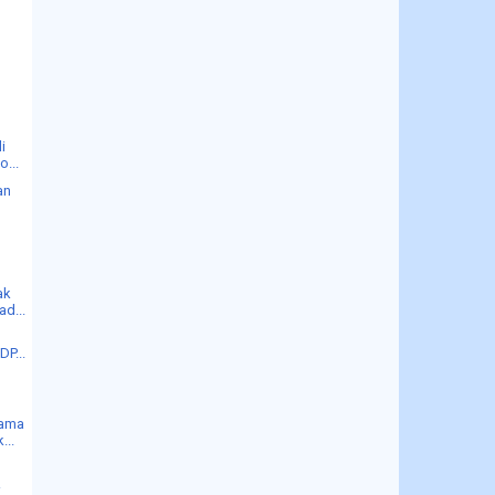
i
o...
an
ak
d...
DP...
sama
...
R