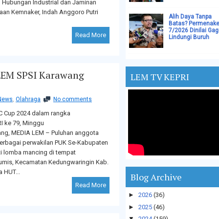
 Hubungan Industrial dan Jaminan
aan Kemnaker, Indah Anggoro Putri
Alih Daya Tanpa
Batas? Permenake
7/2026 Dinilai Gag
Read More
Lindungi Buruh
LEM SPSI Karawang
LEM TV KEPRI
News
,
Olahraga
No comments
 Cup 2024 dalam rangka
I ke 79, Minggu
ang, MEDIA LEM – Puluhan anggota
berbagai perwakilan PUK Se-Kabupaten
i lomba mancing di tempat
umis, Kecamatan Kedungwaringin Kab.
 HUT...
Blog Archive
Read More
►
2026
(36)
►
2025
(46)
▼
2024
(159)