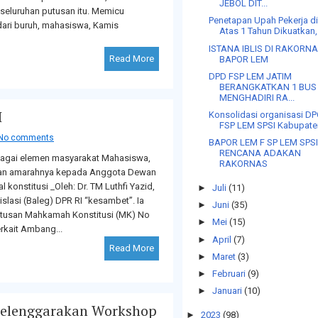
JEBOL DIT...
eluruhan putusan itu. Memicu
Penetapan Upah Pekerja d
ari buruh, mahasiswa, Kamis
Atas 1 Tahun Dikuatkan, 
ISTANA IBLIS DI RAKORN
Read More
BAPOR LEM
DPD FSP LEM JATIM
BERANGKATKAN 1 BUS
MENGHADIRI RA...
I
Konsolidasi organisasi D
FSP LEM SPSI Kabupaten
No comments
BAPOR LEM F SP LEM SPS
RENCANA ADAKAN
bagai elemen masyarakat Mahasiswa,
RAKORNAS
kan amarahnya kepada Anggota Dewan
konstitusi _Oleh: Dr. TM Luthfi Yazid,
►
Juli
(11)
lasi (Baleg) DPR RI “kesambet”. Ia
►
Juni
(35)
tusan Mahkamah Konstitusi (MK) No
►
Mei
(15)
rkait Ambang...
►
April
(7)
Read More
►
Maret
(3)
►
Februari
(9)
►
Januari
(10)
Selenggarakan Workshop
►
2023
(98)