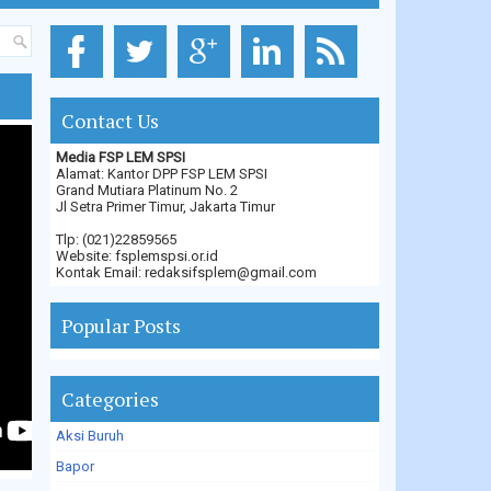
Contact Us
Media FSP LEM SPSI
Alamat: Kantor DPP FSP LEM SPSI
Grand Mutiara Platinum No. 2
Jl Setra Primer Timur, Jakarta Timur
Tlp: (021)22859565
Website: fsplemspsi.or.id
Kontak Email: redaksifsplem@gmail.com
Popular Posts
Categories
Aksi Buruh
Bapor