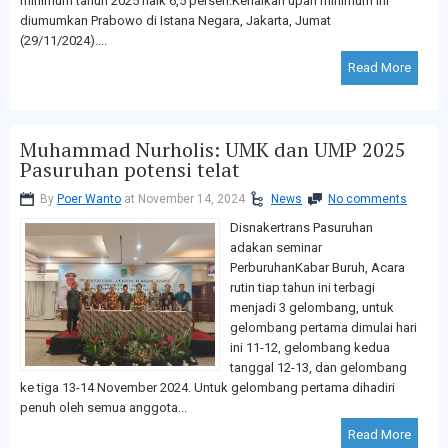
minimum tahun 2025 naik 6,5 persen.Kenaikan upah minimum ini
diumumkan Prabowo di Istana Negara, Jakarta, Jumat
(29/11/2024)....
Read More
Muhammad Nurholis: UMK dan UMP 2025
Pasuruhan potensi telat
By
Poer Wanto
at November 14, 2024
News
No comments
Disnakertrans Pasuruhan
adakan seminar
PerburuhanKabar Buruh, Acara
rutin tiap tahun ini terbagi
menjadi 3 gelombang, untuk
gelombang pertama dimulai hari
ini 11-12, gelombang kedua
tanggal 12-13, dan gelombang
ke tiga 13-14 November 2024. Untuk gelombang pertama dihadiri
penuh oleh semua anggota...
Read More