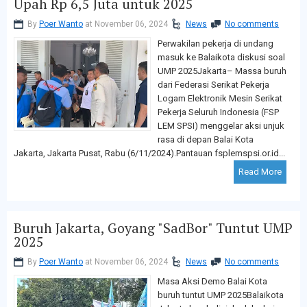
Upah Rp 6,5 Juta untuk 2025
By
Poer Wanto
at November 06, 2024
News
No comments
Perwakilan pekerja di undang
masuk ke Balaikota diskusi soal
UMP 2025Jakarta– Massa buruh
dari Federasi Serikat Pekerja
Logam Elektronik Mesin Serikat
Pekerja Seluruh Indonesia (FSP
LEM SPSI) menggelar aksi unjuk
rasa di depan Balai Kota
Jakarta, Jakarta Pusat, Rabu (6/11/2024).Pantauan fsplemspsi.or.id...
Read More
Buruh Jakarta, Goyang "SadBor" Tuntut UMP
2025
By
Poer Wanto
at November 06, 2024
News
No comments
Masa Aksi Demo Balai Kota
buruh tuntut UMP 2025Balaikota