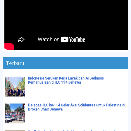
Terbaru
Indonesia Serukan Kerja Layak dan AI Berbasis
Kemanusiaan di ILC 114 Jenewa
Delegasi ILC ke-114 Gelar Aksi Solidaritas untuk Palestina di
Broken Chair Jenewa