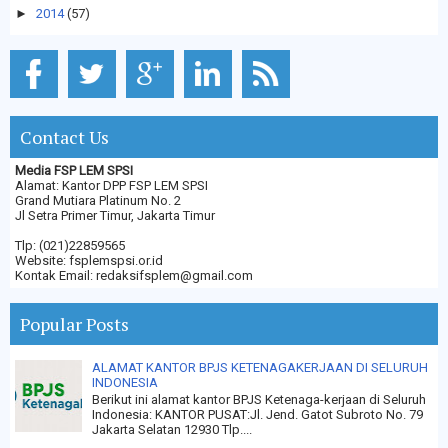
►
2014
(57)
Contact Us
Media FSP LEM SPSI
Alamat: Kantor DPP FSP LEM SPSI
Grand Mutiara Platinum No. 2
Jl Setra Primer Timur, Jakarta Timur
Tlp: (021)22859565
Website: fsplemspsi.or.id
Kontak Email: redaksifsplem@gmail.com
Popular Posts
ALAMAT KANTOR BPJS KETENAGAKERJAAN DI SELURUH
INDONESIA
Berikut ini alamat kantor BPJS Ketenaga-kerjaan di Seluruh
Indonesia: KANTOR PUSAT:Jl. Jend. Gatot Subroto No. 79
Jakarta Selatan 12930 Tlp....