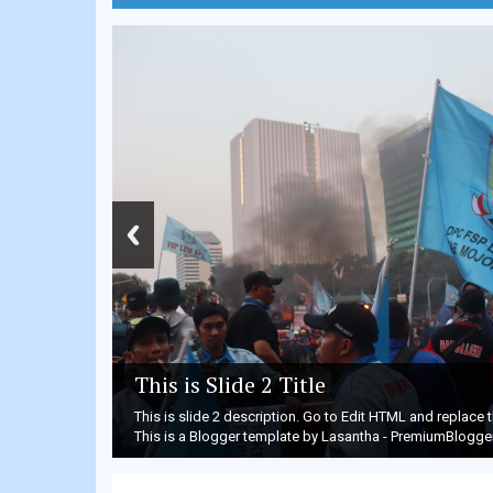
This is Slide 2 Title
This is Slide 3 Title
This is slide 2 description. Go to Edit HTML and replac
This is slide 3 description. Go to Edit HTML and replac
This is a Blogger template by Lasantha - PremiumBlogge
This is a Blogger template by Lasantha - PremiumBlogge