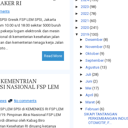
NAKER RI
►
2023
(98)
ments
►
2022
(78)
SPSI Gresik FSP LEM SPSI, Jakarta
►
2021
(60)
m 10.00 s/d 18.00 sekitar 5000 buruh
►
2020
(241)
t pekerja logam elektronik dan mesin
▼
2019
(130)
onal di kementerian kesehatan jalan
►
Desember
(8)
an dan kementerian tenaga kerja Jalan
►
November
(15)
to...
►
Oktober
(9)
Read More
►
September
(19)
►
Agustus
(13)
►
Juli
(28)
I KEMENTRIAN
►
Juni
(2)
SI NASIONAL FSP LEM
►
Mei
(17)
►
April
(6)
ews
No comments
►
Maret
(4)
▼
Februari
(6)
FSP LEM SPSI di KEMENKES RI FSP LEM
SIKAPI TANTANGAN
2/19. Pimpinan Aksi Nasional FSP LEM
PERKEMBANGAN INDUS
rdi ditemui oleh Kabag Biro
OTOMOTIF, F...
ian Kesehatan RI diruang kerjanya