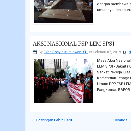
dengan membawa asp
umumnya dan khusus
AKSI NASIONAL FSP LEM SPSI
By
Ekha Rosyid Kurniawan, SH.
at Februari 07, 2019
N
Masa Aksi Nasional
LEM SPSI - Jakarta 
Serikat Pekerja LEM
Kementrian Tenaga K
Umum DPP FSP LEM S
Pangkornas BAPOR LE
← Postingan Lebih Baru
Beranda