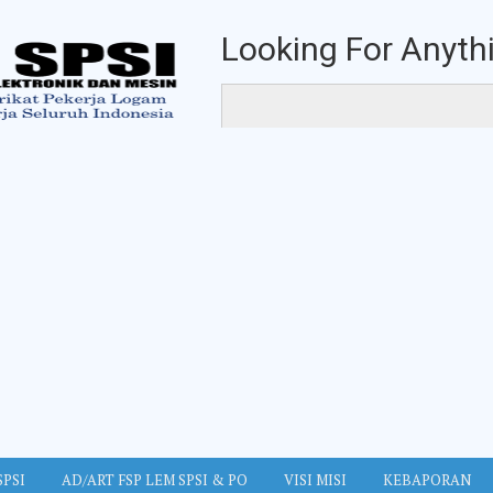
Looking For Anythi
SPSI
AD/ART FSP LEM SPSI & PO
VISI MISI
KEBAPORAN