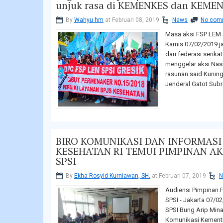
unjuk rasa di KEMENKES dan KEME
By
Wahyu hm
at Februari 08, 2019
News
No com
Masa aksi FSP LEM 
Kamis 07/02/2019 ja
dari federasi serika
menggelar aksi Nasi
rasunan said Kuning
Jenderal Gatot Subro
BIRO KOMUNIKASI DAN INFORMAS
KESEHATAN RI TEMUI PIMPINAN AK
SPSI
By
Ekha Rosyid Kurniawan, SH.
at Februari 07, 2019
N
Audiensi Pimpinan 
SPSI - Jakarta 07/0
SPSI Bung Arip Mina
Komunikasi Kementr