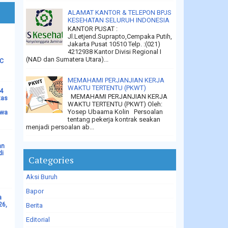
ALAMAT KANTOR & TELEPON BPJS
KESEHATAN SELURUH INDONESIA
KANTOR PUSAT :
Jl.Letjend.Suprapto,Cempaka Putih,
Jakarta Pusat 10510 Telp. :(021)
4212938 Kantor Divisi Regional I
(NAD dan Sumatera Utara)...
LC
MEMAHAMI PERJANJIAN KERJA
WAKTU TERTENTU (PKWT)
14
MEMAHAMI PERJANJIAN KERJA
tas
WAKTU TERTENTU (PKWT) Oleh:
Yosep Ubaama Kolin Persoalan
ewa
tentang pekerja kontrak seakan
menjadi persoalan ab...
an
di
Categories
Aksi Buruh
Bapor
a
26,
Berita
Editorial