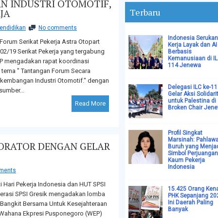
N INDUSTRI OTOMOTIF,
Terbaru
JA
endidikan
No comments
Indonesia Serukan
 Forum Serikat Pekerja Astra Otopart
Kerja Layak dan AI
/02/19 Serikat Pekerja yang tergabung
Berbasis
Kemanusiaan di I
P mengadakan rapat koordinasi
114 Jenewa
tema " Tantangan Forum Secara
rkembangan Industri Otomotif." dengan
Delegasi ILC ke-1
sumber...
Gelar Aksi Solidari
untuk Palestina di
Read More
Broken Chair Jen
Profil Singkat
Marsinah: Pahlaw
R ORATOR DENGAN GELAR
Buruh yang Menja
Simbol Perjuangan
Kaum Pekerja
Indonesia
ments
 Hari Pekerja Indonesia dan HUT SPSI
15.425 Orang Ken
derasi SPSI Gresik mengadakan lomba
PHK Sepanjang 20
Ini Daerah Paling
"Bangkit Bersama Untuk Kesejahteraan
Banyak
 Wahana Ekpresi Pusponegoro (WEP)