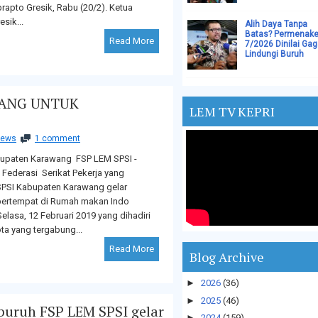
rapto Gresik, Rabu (20/2). Ketua
sik...
Alih Daya Tanpa
Batas? Permenake
Read More
7/2026 Dinilai Gag
Lindungi Buruh
WANG UNTUK
LEM TV KEPRI
ews
1 comment
upaten Karawang FSP LEM SPSI -
Federasi Serikat Pekerja yang
PSI Kabupaten Karawang gelar
bertempat di Rumah makan Indo
elasa, 12 Februari 2019 yang dihadiri
a yang tergabung...
Read More
Blog Archive
►
2026
(36)
►
2025
(46)
buruh FSP LEM SPSI gelar
►
2024
(159)