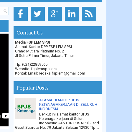
Contact Us
Media FSP LEM SPSI
Alamat: Kantor DPP FSP LEM SPSI
Grand Mutiara Platinum No. 2
Jl Setra Primer Timur, Jakarta Timur
Tlp: (021)22859565
Website: fsplemspsi.or.id
Kontak Email: redaksifsplem@gmail.com
Popular Posts
ALAMAT KANTOR BPJS
KETENAGAKERJAAN DI SELURUH
INDONESIA
Berikut ini alamat kantor BPJS
Ketenaga-kerjaan di Seluruh
Indonesia: KANTOR PUSAT:Jl. Jend.
Gatot Subroto No. 79 Jakarta Selatan 12930 Tlp....