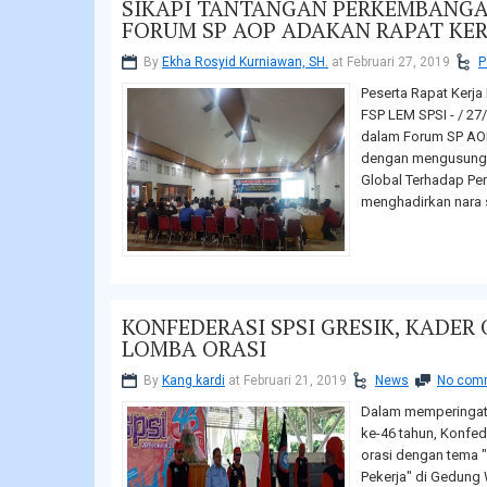
SIKAPI TANTANGAN PERKEMBANGA
FORUM SP AOP ADAKAN RAPAT KER
By
Ekha Rosyid Kurniawan, SH.
at Februari 27, 2019
P
Peserta Rapat Kerja
FSP LEM SPSI - / 27
dalam Forum SP AO
dengan mengusung 
Global Terhadap Pe
menghadirkan nara 
KONFEDERASI SPSI GRESIK, KADE
LOMBA ORASI
By
Kang kardi
at Februari 21, 2019
News
No com
Dalam memperingati
ke-46 tahun, Konfe
orasi dengan tema 
Pekerja" di Gedung