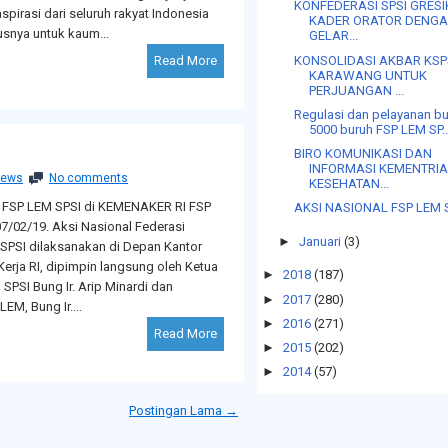
KONFEDERASI SPSI GRESI
irasi dari seluruh rakyat Indonesia
KADER ORATOR DENG
nya untuk kaum...
GELAR...
KONSOLIDASI AKBAR KSP
Read More
KARAWANG UNTUK
PERJUANGAN ...
Regulasi dan pelayanan b
5000 buruh FSP LEM SP..
BIRO KOMUNIKASI DAN
INFORMASI KEMENTRI
ews
No comments
KESEHATAN...
 FSP LEM SPSI di KEMENAKER RI FSP
AKSI NASIONAL FSP LEM 
07/02/19. Aksi Nasional Federasi
►
Januari
(3)
 SPSI dilaksanakan di Depan Kantor
erja RI, dipimpin langsung oleh Ketua
►
2018
(187)
PSI Bung Ir. Arip Minardi dan
►
2017
(280)
M, Bung Ir....
►
2016
(271)
Read More
►
2015
(202)
►
2014
(57)
Postingan Lama →