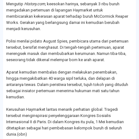
Mengutip
History.com
, keesokan harinya, sebanyak 3 ribu buruh
mengadakan pertemuan di lapangan Haymarket untuk
membicarakan kekerasan aparat terhadap buruh McCormick Reaper
Works. Gerakan yang berlangsung damai ini kemudian berubah
menjadi kerusuhan.
Polisi menilai pidato August Spies, pembicara utama dari pertemuan
tersebut, bersifat menghasut. Di tengah-tengah pertemuan, aparat
merengsek masuk dan membubarkan kerumunan. Namun tiba-tiba,
seseorang tidak dikenal melempar bom ke arah aparat.
Aparat kemudian membalas dengan melakukan penembakan,
hingga mengakibatkan 40 warga sipil terluka, dan delapan di
antaranya tewas. Dalam peristiwa tersebut, tujuh tokoh yang dituduh
sebagai insiator pertemuan menerima hukuman mati satu tahun
kemudian.
Kerusuhan Haymarket lantas menarik perhatian global. Tragedi
tersebut menginspirasi penyelenggaraan Kongres Sosialis
Internasional II di Paris. Di dalam Kongres itu pula, 1 Mei kemudian
ditetapkan sebagai hari pembebasan kelompok buruh di seluruh
dunia.(obn)