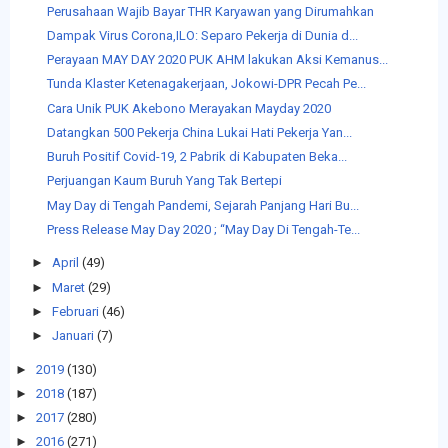
Perusahaan Wajib Bayar THR Karyawan yang Dirumahkan
Dampak Virus Corona,ILO: Separo Pekerja di Dunia d...
Perayaan MAY DAY 2020 PUK AHM lakukan Aksi Kemanus...
Tunda Klaster Ketenagakerjaan, Jokowi-DPR Pecah Pe...
Cara Unik PUK Akebono Merayakan Mayday 2020
Datangkan 500 Pekerja China Lukai Hati Pekerja Yan...
Buruh Positif Covid-19, 2 Pabrik di Kabupaten Beka...
Perjuangan Kaum Buruh Yang Tak Bertepi
May Day di Tengah Pandemi, Sejarah Panjang Hari Bu...
Press Release May Day 2020 ; “May Day Di Tengah-Te...
►
April
(49)
►
Maret
(29)
►
Februari
(46)
►
Januari
(7)
►
2019
(130)
►
2018
(187)
►
2017
(280)
►
2016
(271)