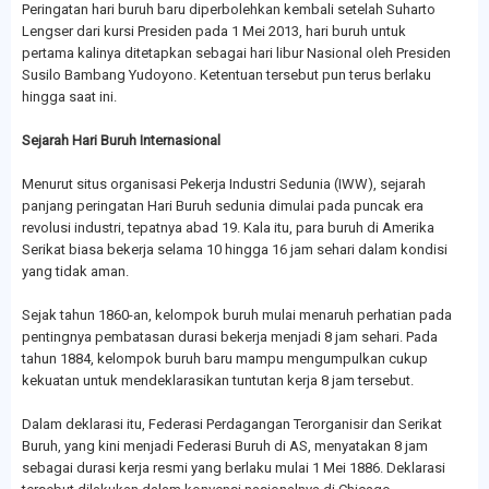
Peringatan hari buruh baru diperbolehkan kembali setelah Suharto
Lengser dari kursi Presiden pada 1 Mei 2013, hari buruh untuk
pertama kalinya ditetapkan sebagai hari libur Nasional oleh Presiden
Susilo Bambang Yudoyono. Ketentuan tersebut pun terus berlaku
hingga saat ini.
Sejarah Hari Buruh Internasional
Menurut situs organisasi Pekerja Industri Sedunia (IWW), sejarah
panjang peringatan Hari Buruh sedunia dimulai pada puncak era
revolusi industri, tepatnya abad 19. Kala itu, para buruh di Amerika
Serikat biasa bekerja selama 10 hingga 16 jam sehari dalam kondisi
yang tidak aman.
Sejak tahun 1860-an, kelompok buruh mulai menaruh perhatian pada
pentingnya pembatasan durasi bekerja menjadi 8 jam sehari. Pada
tahun 1884, kelompok buruh baru mampu mengumpulkan cukup
kekuatan untuk mendeklarasikan tuntutan kerja 8 jam tersebut.
Dalam deklarasi itu, Federasi Perdagangan Terorganisir dan Serikat
Buruh, yang kini menjadi Federasi Buruh di AS, menyatakan 8 jam
sebagai durasi kerja resmi yang berlaku mulai 1 Mei 1886. Deklarasi