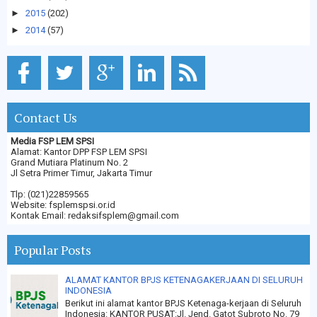
►
2015
(202)
►
2014
(57)
Contact Us
Media FSP LEM SPSI
Alamat: Kantor DPP FSP LEM SPSI
Grand Mutiara Platinum No. 2
Jl Setra Primer Timur, Jakarta Timur
Tlp: (021)22859565
Website: fsplemspsi.or.id
Kontak Email: redaksifsplem@gmail.com
Popular Posts
ALAMAT KANTOR BPJS KETENAGAKERJAAN DI SELURUH
INDONESIA
Berikut ini alamat kantor BPJS Ketenaga-kerjaan di Seluruh
Indonesia: KANTOR PUSAT:Jl. Jend. Gatot Subroto No. 79