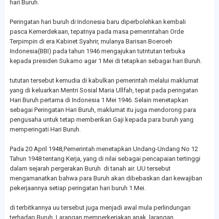
hari Buruh.
Peringatan hari buruh di Indonesia baru diperbolehkan kembali
pasca Kemerdekaan, tepatnya pada masa pemerintahan Orde
Terpimpin di era Kabinet Syahrir, mulanya Barisan Boeroeh
Indonesia(BBI) pada tahun 1946 mengajukan tutntutan terbuka
kepada presiden Sukarno agar 1 Mei di tetapkan sebagai hari Buruh.
tututan tersebut kemudia di kabulkan pemerintah melalui maklumat
yang di keluarkan Mentri Sosial Maria Ullfah, tepat pada peringatan
Hari Buruh pertama di Indonesia 1 Mei 1946. Selain menetapkan
sebagai Peringatan Hari Buruh, maklumat itu juga mendorong para
pengusaha untuk tetap memberikan Gaji kepada para buruh yang
memperingati Hari Buruh.
Pada 20 April 1948,Pemerintah menetapkan Undang-Undang No 12
Tahun 1948 tentang Kerja, yang di nilai sebagai pencapaian tertinggi
dalam sejarah pergerakan Buruh di tanah air. UU tersebut
mengamanatkan bahwa para Buruh akan dibebaskan dari kewajiban
pekerjaannya setiap peringatan hari buruh 1 Mei.
di terbitkannya uu tersebut juga menjadi awal mula perlindungan
terhadap Buruh, Larangan memperkerjakan anak, larangan