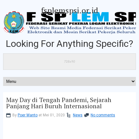
fsplemspsi.or.id
Looking For Anything Specific?
May Day di Tengah Pandemi, Sejarah
Panjang Hari Buruh Internasional
By
Poer Wanto
at Mei 01, 2020
News
No comments