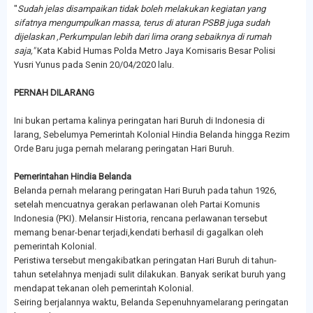
"
Sudah jelas disampaikan tidak boleh melakukan kegiatan yang
sifatnya mengumpulkan massa, terus di aturan PSBB juga sudah
dijelaskan ,Perkumpulan lebih dari lima orang sebaiknya di rumah
saja,"
Kata Kabid Humas Polda Metro Jaya Komisaris Besar Polisi
Yusri Yunus pada Senin 20/04/2020 lalu.
PERNAH DILARANG
Ini bukan pertama kalinya peringatan hari Buruh di Indonesia di
larang, Sebelumya Pemerintah Kolonial Hindia Belanda hingga Rezim
Orde Baru juga pernah melarang peringatan Hari Buruh.
Pemerintahan Hindia Belanda
Belanda pernah melarang peringatan Hari Buruh pada tahun 1926,
setelah mencuatnya gerakan perlawanan oleh Partai Komunis
Indonesia (PKI). Melansir Historia, rencana perlawanan tersebut
memang benar-benar terjadi,kendati berhasil di gagalkan oleh
pemerintah Kolonial.
Peristiwa tersebut mengakibatkan peringatan Hari Buruh di tahun-
tahun setelahnya menjadi sulit dilakukan. Banyak serikat buruh yang
mendapat tekanan oleh pemerintah Kolonial.
Seiring berjalannya waktu, Belanda Sepenuhnyamelarang peringatan