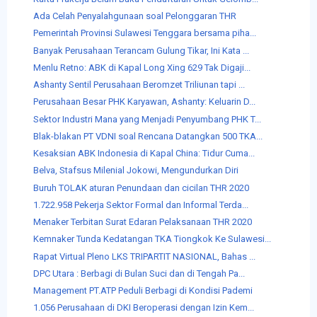
Ada Celah Penyalahgunaan soal Pelonggaran THR
Pemerintah Provinsi Sulawesi Tenggara bersama piha...
Banyak Perusahaan Terancam Gulung Tikar, Ini Kata ...
Menlu Retno: ABK di Kapal Long Xing 629 Tak Digaji...
Ashanty Sentil Perusahaan Beromzet Triliunan tapi ...
Perusahaan Besar PHK Karyawan, Ashanty: Keluarin D...
Sektor Industri Mana yang Menjadi Penyumbang PHK T...
Blak-blakan PT VDNI soal Rencana Datangkan 500 TKA...
Kesaksian ABK Indonesia di Kapal China: Tidur Cuma...
Belva, Stafsus Milenial Jokowi, Mengundurkan Diri
Buruh TOLAK aturan Penundaan dan cicilan THR 2020
1.722.958 Pekerja Sektor Formal dan Informal Terda...
Menaker Terbitan Surat Edaran Pelaksanaan THR 2020
Kemnaker Tunda Kedatangan TKA Tiongkok Ke Sulawesi...
Rapat Virtual Pleno LKS TRIPARTIT NASIONAL, Bahas ...
DPC Utara : Berbagi di Bulan Suci dan di Tengah Pa...
Management PT.ATP Peduli Berbagi di Kondisi Pademi
1.056 Perusahaan di DKI Beroperasi dengan Izin Kem...