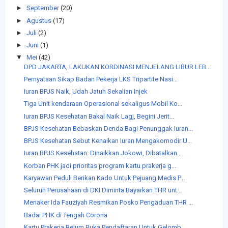
►
September
(20)
►
Agustus
(17)
►
Juli
(2)
►
Juni
(1)
▼
Mei
(42)
DPD JAKARTA, LAKUKAN KORDINASI MENJELANG LIBUR LEB...
Pernyataan Sikap Badan Pekerja LKS Tripartite Nasi...
Iuran BPJS Naik, Udah Jatuh Sekalian Injek
Tiga Unit kendaraan Operasional sekaligus Mobil Ko...
Iuran BPJS Kesehatan Bakal Naik Lagj, Begini Jerit...
BPJS Kesehatan Bebaskan Denda Bagi Penunggak Iuran...
BPJS Kesehatan Sebut Kenaikan Iuran Mengakomodir U...
Iuran BPJS Kesehatan: Dinaikkan Jokowi, Dibatalkan...
Korban PHK jadi prioritas program kartu prakerja g...
Karyawan Peduli Berikan Kado Untuk Pejuang Medis P...
Seluruh Perusahaan di DKI Diminta Bayarkan THR unt...
Menaker Ida Fauziyah Resmikan Posko Pengaduan THR ...
Badai PHK di Tengah Corona
Kartu Prakerja Belum Buka Pendaftaran Untuk Gelomb...