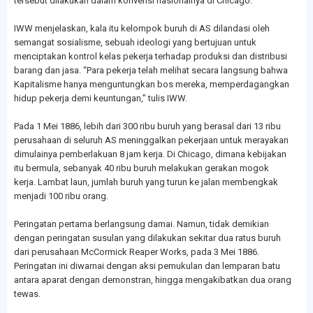
tersebut dilakukan dalam konvensi nasionalnya di Chicago.
IWW menjelaskan, kala itu kelompok buruh di AS dilandasi oleh
semangat sosialisme, sebuah ideologi yang bertujuan untuk
menciptakan kontrol kelas pekerja terhadap produksi dan distribusi
barang dan jasa. “Para pekerja telah melihat secara langsung bahwa
Kapitalisme hanya menguntungkan bos mereka, memperdagangkan
hidup pekerja demi keuntungan,” tulis IWW.
Pada 1 Mei 1886, lebih dari 300 ribu buruh yang berasal dari 13 ribu
perusahaan di seluruh AS meninggalkan pekerjaan untuk merayakan
dimulainya pemberlakuan 8 jam kerja. Di Chicago, dimana kebijakan
itu bermula, sebanyak 40 ribu buruh melakukan gerakan mogok
kerja. Lambat laun, jumlah buruh yang turun ke jalan membengkak
menjadi 100 ribu orang.
Peringatan pertama berlangsung damai. Namun, tidak demikian
dengan peringatan susulan yang dilakukan sekitar dua ratus buruh
dari perusahaan McCormick Reaper Works, pada 3 Mei 1886.
Peringatan ini diwarnai dengan aksi pemukulan dan lemparan batu
antara aparat dengan demonstran, hingga mengakibatkan dua orang
tewas.