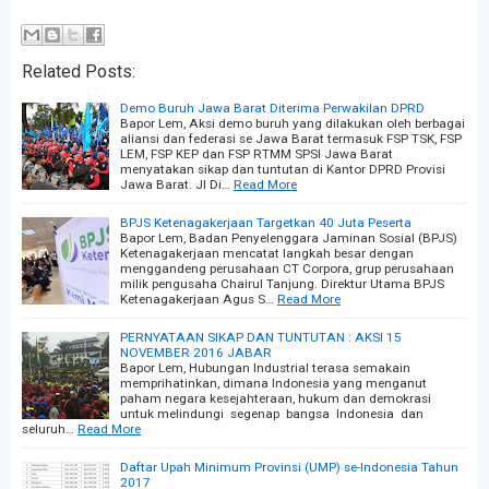
Related Posts:
Demo Buruh Jawa Barat Diterima Perwakilan DPRD
Bapor Lem, Aksi demo buruh yang dilakukan oleh berbagai
aliansi dan federasi se Jawa Barat termasuk FSP TSK, FSP
LEM, FSP KEP dan FSP RTMM SPSI Jawa Barat
menyatakan sikap dan tuntutan di Kantor DPRD Provisi
Jawa Barat. Jl Di…
Read More
BPJS Ketenagakerjaan Targetkan 40 Juta Peserta
Bapor Lem, Badan Penyelenggara Jaminan Sosial (BPJS)
Ketenagakerjaan mencatat langkah besar dengan
menggandeng perusahaan CT Corpora, grup perusahaan
milik pengusaha Chairul Tanjung. Direktur Utama BPJS
Ketenagakerjaan Agus S…
Read More
PERNYATAAN SIKAP DAN TUNTUTAN : AKSI 15
NOVEMBER 2016 JABAR
Bapor Lem, Hubungan Industrial terasa semakain
memprihatinkan, dimana Indonesia yang menganut
paham negara kesejahteraan, hukum dan demokrasi
untuk melindungi segenap bangsa Indonesia dan
seluruh…
Read More
Daftar Upah Minimum Provinsi (UMP) se-Indonesia Tahun
2017