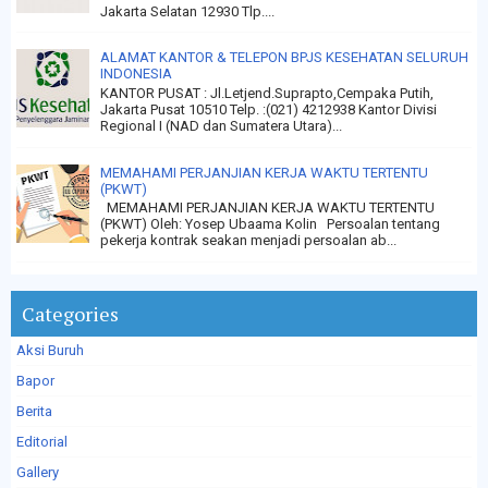
Jakarta Selatan 12930 Tlp....
ALAMAT KANTOR & TELEPON BPJS KESEHATAN SELURUH
INDONESIA
KANTOR PUSAT : Jl.Letjend.Suprapto,Cempaka Putih,
Jakarta Pusat 10510 Telp. :(021) 4212938 Kantor Divisi
Regional I (NAD dan Sumatera Utara)...
MEMAHAMI PERJANJIAN KERJA WAKTU TERTENTU
(PKWT)
MEMAHAMI PERJANJIAN KERJA WAKTU TERTENTU
(PKWT) Oleh: Yosep Ubaama Kolin Persoalan tentang
pekerja kontrak seakan menjadi persoalan ab...
Categories
Aksi Buruh
Bapor
Berita
Editorial
Gallery