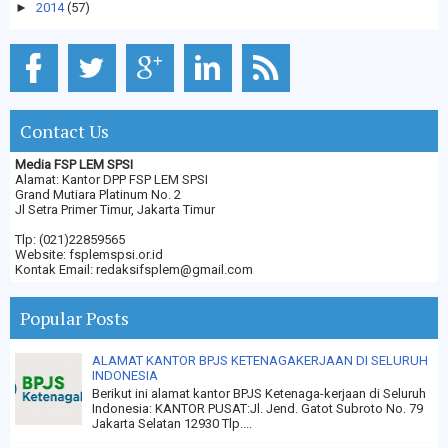
►
2014
(57)
Contact Us
Media FSP LEM SPSI
Alamat: Kantor DPP FSP LEM SPSI
Grand Mutiara Platinum No. 2
Jl Setra Primer Timur, Jakarta Timur
Tlp: (021)22859565
Website: fsplemspsi.or.id
Kontak Email: redaksifsplem@gmail.com
Popular Posts
ALAMAT KANTOR BPJS KETENAGAKERJAAN DI SELURUH
INDONESIA
Berikut ini alamat kantor BPJS Ketenaga-kerjaan di Seluruh
Indonesia: KANTOR PUSAT:Jl. Jend. Gatot Subroto No. 79
Jakarta Selatan 12930 Tlp....