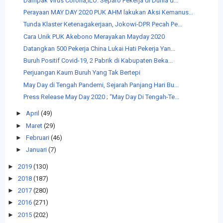
Dampak Virus Corona,ILO: Separo Pekerja di Dunia d...
Perayaan MAY DAY 2020 PUK AHM lakukan Aksi Kemanus...
Tunda Klaster Ketenagakerjaan, Jokowi-DPR Pecah Pe...
Cara Unik PUK Akebono Merayakan Mayday 2020
Datangkan 500 Pekerja China Lukai Hati Pekerja Yan...
Buruh Positif Covid-19, 2 Pabrik di Kabupaten Beka...
Perjuangan Kaum Buruh Yang Tak Bertepi
May Day di Tengah Pandemi, Sejarah Panjang Hari Bu...
Press Release May Day 2020 ; “May Day Di Tengah-Te...
►
April
(49)
►
Maret
(29)
►
Februari
(46)
►
Januari
(7)
►
2019
(130)
►
2018
(187)
►
2017
(280)
►
2016
(271)
►
2015
(202)