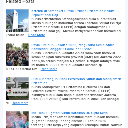
Related Posts:
Ketemu di Kemnaker, Direksi-Pekerja Pertamina Belum
Sepakat soal Gaji
Buruh,Kementerian Ketenagakerjaan buka suara terkait
kisruh hubungan industrial antara Federasi Serikat Pekerja
Pertamina Bersatu (FSPPB) dengan manajemen PT
Pertamina soal gaji. Mereka menyatakan telah memediasi
kedua belah …
Read More
Revisi UMP DKI Jakarta 2022, Pengusaha Sebut Anies
Baswedan Langgar 2 Pasal PP 36/2021
Buruh,Gubernur DKI Jakarta Anies Baswedan merevisi
kenaikan upah minimum provinsi (UMP) DKI Jakarta 2022
dari 0,85 persen menjadi 5,1 persen. Dengan adanya revisi
ini maka di 2022 UMP DKI Jakarta sebesar Rp
4.641.854.Ketua Um…
Read More
Duduk Bareng, Ini Hasil Pertemuan Buruh dan Manajemen
Pertamina
Buruh, Manajemen PT Pertamina (Persero) Tbk dan
Federasi Serikat Pekerja Pertamina Bersatu (FSPPB)
akhirnya duduk satu meja di Kantor Kemnaker, Jakarta,
Rabu (22/12/2021) lalu.Pertemuan ini dilakukan sebagai
re…
Read More
MK Tolak Gugatan Buruh Batalkan UU Cipta Kerja
Media Lem, Mahkamah Konstitusi memutuskan menolak
gugatan Undang-undang Nomor 11 Tahun 2020
tentang Cipta Kerja yang diajukan kelompok buruh. Namun