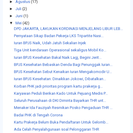
►
Agustus
(17)
►
Juli
(2)
►
Juni
(1)
▼
Mei
(42)
DPD JAKARTA, LAKUKAN KORDINASI MENJELANG LIBUR LEB...
Pernyataan Sikap Badan Pekerja LKS Tripartite Nasi...
Iuran BPJS Naik, Udah Jatuh Sekalian Injek
Tiga Unit kendaraan Operasional sekaligus Mobil Ko...
Iuran BPJS Kesehatan Bakal Naik Lagj, Begini Jerit...
BPJS Kesehatan Bebaskan Denda Bagi Penunggak Iuran...
BPJS Kesehatan Sebut Kenaikan Iuran Mengakomodir U...
Iuran BPJS Kesehatan: Dinaikkan Jokowi, Dibatalkan...
Korban PHK jadi prioritas program kartu prakerja g...
Karyawan Peduli Berikan Kado Untuk Pejuang Medis P...
Seluruh Perusahaan di DKI Diminta Bayarkan THR unt...
Menaker Ida Fauziyah Resmikan Posko Pengaduan THR ...
Badai PHK di Tengah Corona
Kartu Prakerja Belum Buka Pendaftaran Untuk Gelomb...
Ada Celah Penyalahgunaan soal Pelonggaran THR