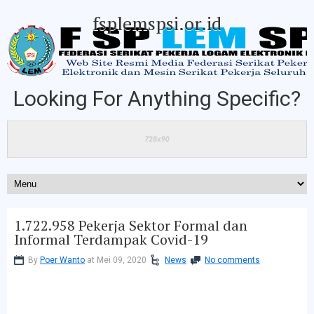
fsplemspsi.or.id
Looking For Anything Specific?
1.722.958 Pekerja Sektor Formal dan
Informal Terdampak Covid-19
By
Poer Wanto
at Mei 09, 2020
News
No comments