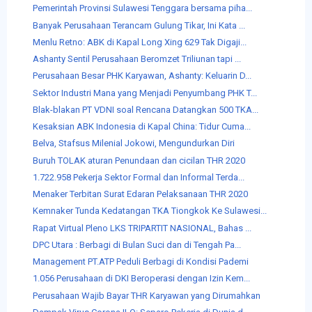
Pemerintah Provinsi Sulawesi Tenggara bersama piha...
Banyak Perusahaan Terancam Gulung Tikar, Ini Kata ...
Menlu Retno: ABK di Kapal Long Xing 629 Tak Digaji...
Ashanty Sentil Perusahaan Beromzet Triliunan tapi ...
Perusahaan Besar PHK Karyawan, Ashanty: Keluarin D...
Sektor Industri Mana yang Menjadi Penyumbang PHK T...
Blak-blakan PT VDNI soal Rencana Datangkan 500 TKA...
Kesaksian ABK Indonesia di Kapal China: Tidur Cuma...
Belva, Stafsus Milenial Jokowi, Mengundurkan Diri
Buruh TOLAK aturan Penundaan dan cicilan THR 2020
1.722.958 Pekerja Sektor Formal dan Informal Terda...
Menaker Terbitan Surat Edaran Pelaksanaan THR 2020
Kemnaker Tunda Kedatangan TKA Tiongkok Ke Sulawesi...
Rapat Virtual Pleno LKS TRIPARTIT NASIONAL, Bahas ...
DPC Utara : Berbagi di Bulan Suci dan di Tengah Pa...
Management PT.ATP Peduli Berbagi di Kondisi Pademi
1.056 Perusahaan di DKI Beroperasi dengan Izin Kem...
Perusahaan Wajib Bayar THR Karyawan yang Dirumahkan