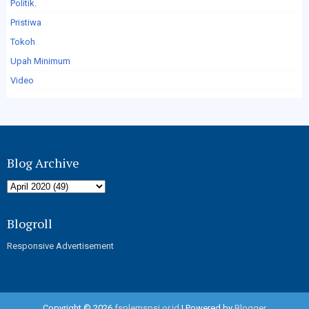
Politik.
Pristiwa
Tokoh
Upah Minimum
Video
Blog Archive
Blogroll
Responsive Advertisement
Copyright ©
2026
fsplemspsi.or.id
| Powered by
Blogger