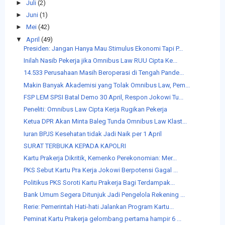
►
Juli
(2)
►
Juni
(1)
►
Mei
(42)
▼
April
(49)
Presiden: Jangan Hanya Mau Stimulus Ekonomi Tapi P...
Inilah Nasib Pekerja jika Omnibus Law RUU Cipta Ke...
14.533 Perusahaan Masih Beroperasi di Tengah Pande...
Makin Banyak Akademisi yang Tolak Omnibus Law, Pem...
FSP LEM SPSI Batal Demo 30 April, Respon Jokowi Tu...
Peneliti: Omnibus Law Cipta Kerja Rugikan Pekerja
Ketua DPR Akan Minta Baleg Tunda Omnibus Law Klast...
Iuran BPJS Kesehatan tidak Jadi Naik per 1 April
SURAT TERBUKA KEPADA KAPOLRI
Kartu Prakerja Dikritik, Kemenko Perekonomian: Mer...
PKS Sebut Kartu Pra Kerja Jokowi Berpotensi Gagal ...
Politikus PKS Soroti Kartu Prakerja Bagi Terdampak...
Bank Umum Segera Ditunjuk Jadi Pengelola Rekening ...
Rerie: Pemerintah Hati-hati Jalankan Program Kartu...
Peminat Kartu Prakerja gelombang pertama hampir 6 ...