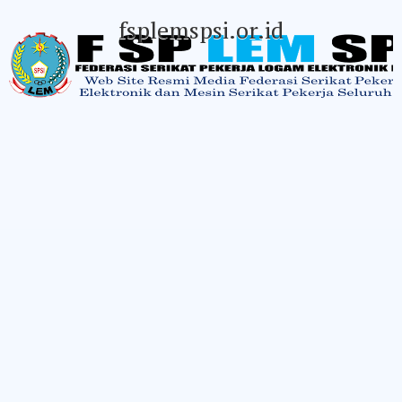
fsplemspsi.or.id