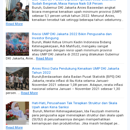
Sudah Bergerak, Masa Hanya Naik 0,8 Persen
Buruh, Gubernur DKI Jakarta Anies Baswedan angkat
bicara mengenai kenaikan upah minimum provinsi (UMP)
sebesar 5,1 persen untuk tahun 2022. Menurut Anies,
kenaikan tersebut tak setinggi beberapa tahun sebelumny…
Read More
Revisi UMP DKI Jakarta 2022 Bikin Pengusaha dan
Investor Bingung
Buruh, Wakil Ketua Umum Kadin Indonesia Bidang
Ketenagakerjaan, Adi Mahfudz, mengaku sangat
kebingungan dengan revisi upah minimum provinsi
atau UMP DKI Jakarta di 2022 yang dilakukan Gubernur
DKI Jakarta, Anie…
Read More
Anies Rinci Data Pendukung Kenaikan UMP DKI Jakarta
Tahun 2022
Buruh,Berdasarkan data Badan Pusat Statistik (BPS) DKI
Jakarta, rerata inflasi di Ibu Kota selama Januari-
November 2021 sebesar 1,08 persen. Adapun, rerata inflasi
nasional selama Januari – November 2021 sebesar 1,30
persen. …
Read More
Hati-Hati, Perusahaan Tak Terapkan Struktur dan Skala
Upah akan Kena Sanksi
Buruh, Menteri Ketenagakerjaan, Ida Fauziyah meminta
para pengusaha agar menerapkan struktur dan skala upah
(SUSU) di perusahaannya dengan memperhatikan
kemampuan dan produktivitas. Jika masih terdapat pe…
Read More