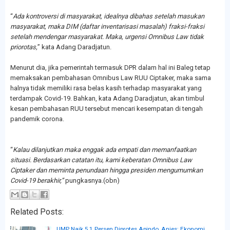
“
Ada kontroversi di masyarakat, idealnya dibahas setelah masukan
masyarakat, maka DIM (daftar inventarisasi masalah) fraksi-fraksi
setelah mendengar masyarakat. Maka, urgensi Omnibus Law tidak
priorotas,
” kata Adang Daradjatun.
Menurut dia, jika pemerintah termasuk DPR dalam hal ini Baleg tetap
memaksakan pembahasan Omnibus Law RUU Ciptaker, maka sama
halnya tidak memiliki rasa belas kasih terhadap masyarakat yang
terdampak Covid-19. Bahkan, kata Adang Daradjatun, akan timbul
kesan pembahasan RUU tersebut mencari kesempatan di tengah
pandemik corona.
“
Kalau dilanjutkan maka enggak ada empati dan memanfaatkan
situasi. Berdasarkan catatan itu, kami keberatan Omnibus Law
Ciptaker dan meminta penundaan hingga presiden mengumumkan
Covid-19 berakhir,”
pungkasnya.(obn)
Related Posts:
UMP Naik 5,1 Persen Diprotes Apindo, Anies: Ekonomi