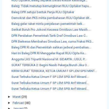
RUU Ciptaker, Baleg sepakat bahas klaster ketenaga...
Baleg: Tidak menutup kemungkinan RUU Ciptaker hapu...
Baleg DPR setujui bentuk Panja RUU Ciptaker
Demokrat dan PKS minta pembahasan RUU Ciptaker dit...
Baleg gelar raker minta penjelasan pemerintah terk...
Serikat Buruh Pro Jokowi Kecewa Omnibus Law Masih ...
DPR Persilakan Pemerintah Tarik Draf Omnibus Law C...
DPR Berkeras Membahas Omnibus Law, cuma Fraksi PKS...
Baleg DPR RI dan Pemerintah sahkan jadwal pembahas...
Hari Ini Baleg DPR RI Menggelar Rapat RUU Cipta Ke...
Anggota LKS Tripartit Nasional M. SIDARTA ; USUL P...
SURAT TERBUKA 2: Begini Nasib Pekerja/Buruh Jika O...
KIRIM SURAT TERBUKA, KETUA UMUM F SP LEM SPSI MINT...
Surat Terbuka Ketua Umum F SP LEM SPSI Arif Minard...
Surat Terbuka Ketua Umum F SP LEM SPSI Arif Minard...
Surat Terbuka Ketua Umum F SP LEM SPSI Arif Minard...
►
Maret
(29)
►
Februari
(46)
►
Januari
(7)