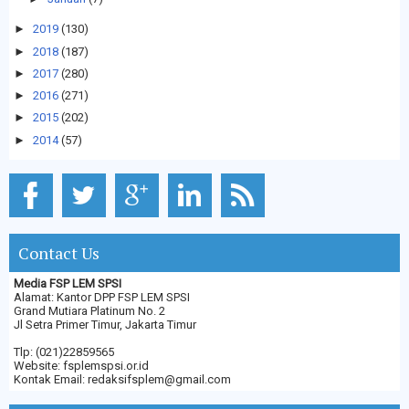
►
2019
(130)
►
2018
(187)
►
2017
(280)
►
2016
(271)
►
2015
(202)
►
2014
(57)
Contact Us
Media FSP LEM SPSI
Alamat: Kantor DPP FSP LEM SPSI
Grand Mutiara Platinum No. 2
Jl Setra Primer Timur, Jakarta Timur
Tlp: (021)22859565
Website: fsplemspsi.or.id
Kontak Email: redaksifsplem@gmail.com