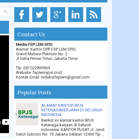
Contact Us
Media FSP LEM SPSI
Alamat: Kantor DPP FSP LEM SPSI
Grand Mutiara Platinum No. 2
Jl Setra Primer Timur, Jakarta Timur
Tlp: (021)22859565
Website: fsplemspsi.or.id
Kontak Email: redaksifsplem@gmail.com
Popular Posts
ALAMAT KANTOR BPJS
KETENAGAKERJAAN DI SELURUH
INDONESIA
Berikut ini alamat kantor BPJS
Ketenaga-kerjaan di Seluruh
Indonesia: KANTOR PUSAT:Jl. Jend.
Gatot Subroto No. 79 Jakarta Selatan 12930 Tlp....