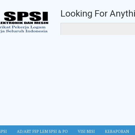
Looking For Anythi
SPSI
AD/ART FSP LEM SPSI & PO
VISI MISI
KEBAPORAN