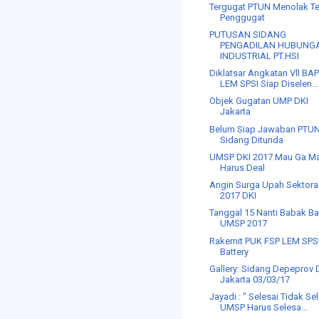
Tergugat PTUN Menolak T
Penggugat
PUTUSAN SIDANG
PENGADILAN HUBUNG
INDUSTRIAL PT.HSI
Diklatsar Angkatan Vll BA
LEM SPSI Siap Diselen...
Objek Gugatan UMP DKI
Jakarta
Belum Siap Jawaban PTU
Sidang Ditunda
UMSP DKI 2017 Mau Ga M
Harus Deal
Angin Surga Upah Sektora
2017 DKI
Tanggal 15 Nanti Babak Ba
UMSP 2017
Rakernit PUK FSP LEM SPS
Battery
Gallery: Sidang Depeprov 
Jakarta 03/03/17
Jayadi : " Selesai Tidak Se
UMSP Harus Selesa...