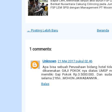
Bapor Lem, Menindak lanjuti aksi buruh FSP
Berikat Nusantara Cakung Cilincing pada Jum'
FSP LEM SPSI dengan Management PT Wooin 
← Posting Lebih Baru
Beranda
1 comments:
Unknown
21 Mei 2017 pukul 02.46
Apa bisa sebuah Perusahaan bidang hotel ti
dikarenakan GAJI POKOK nya diatas UMSP mis
memiliki Gaji Pokok Rp.3.5000.000.. Dan sud
selama 21thn...MOHON JAWABANNYA..
Balas