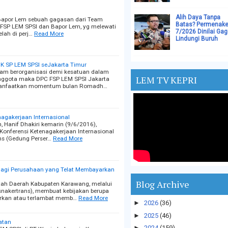
Alih Daya Tanpa
Bapor Lem sebuah gagasan dari Team
Batas? Permenake
 FSP LEM SPSI dan Bapor Lem, yg melewati
7/2026 Dinilai Gag
lah di perj…
Read More
Lindungi Buruh
K SP LEM SPSI seJakarta Timur
am berorganisasi demi kesatuan dalam
LEM TV KEPRI
nggota maka DPC FSP LEM SPSI Jakarta
manfaatkan momentum bulan Romadh…
nagakerjaan Internasional
 Hanif Dhakiri kemarin (9/6/2016),
onferensi Ketenagakerjaan Internasional
ions (Gedung Perser…
Read More
agi Perusahaan yang Telat Membayarkan
Blog Archive
ah Daerah Kabupaten Karawang, melalui
snakertrans), membuat kebijakan berupa
arkan atau terlambat memb…
Read More
►
2026
(36)
►
2025
(46)
atan
►
2024
(159)