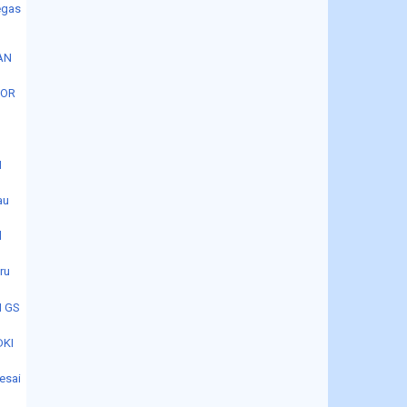
egas
AN
POR
N
au
l
ru
I GS
DKI
lesai