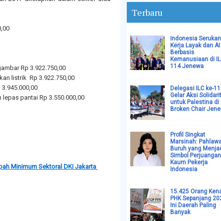
Terbaru
0,00
Indonesia Serukan
Kerja Layak dan AI
Berbasis
Kemanusiaan di I
114 Jenewa
n gambar Rp 3.922.750,00
n listrik Rp 3.922.750,00
p 3.945.000,00
Delegasi ILC ke-1
Gelar Aksi Solidari
n lepas pantai Rp 3.550.000,00
untuk Palestina di
Broken Chair Jen
Profil Singkat
Marsinah: Pahlaw
Buruh yang Menja
Simbol Perjuangan
Kaum Pekerja
pah Minimum Sektoral DKI Jakarta
Indonesia
15.425 Orang Ken
PHK Sepanjang 20
Ini Daerah Paling
Banyak