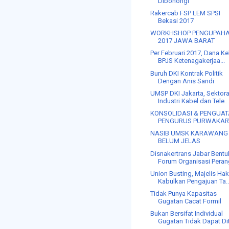
Dibohongi
Rakercab FSP LEM SPSI
Bekasi 2017
WORKHSHOP PENGUPAH
2017 JAWA BARAT
Per Februari 2017, Dana Ke
BPJS Ketenagakerjaa...
Buruh DKI Kontrak Politik
Dengan Anis Sandi
UMSP DKI Jakarta, Sektora
Industri Kabel dan Tele..
KONSOLIDASI & PENGUA
PENGURUS PURWAKAR
NASIB UMSK KARAWANG
BELUM JELAS
Disnakertrans Jabar Bentu
Forum Organisasi Perang
Union Busting, Majelis Ha
Kabulkan Pengajuan Ta..
Tidak Punya Kapasitas
Gugatan Cacat Formil
Bukan Bersifat Individual
Gugatan Tidak Dapat Dit