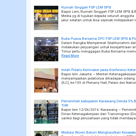
Rumah Singgah FSP LEM SPSI
Bapor Lem, Rumah Singgah FSP LEM SPSI & 
Media yg di tujukan kepada seluruh anggota
jalur selatan untuk bisa sejenak melepaskan le
Buka Puasa Bersama DPC FSP LEM SPSI & PU
Dalam Rangka Mempererat Silahturrahmi dal
melakukan perjuangan untuk kesejahtraan a
Timur perlu menggagas Buka Bersama me
Read More
Inilah Pidato Kemnaker pada Konferensi Kete
Bapor lem Jakarta — Menteri Ketenagakerjaan,
menyampaikan pidatonya dihadapan sidang K
(ILC), ke-105 di Plenarry Hall, Palais des Nat
Pemerintah kabupaten Karawang Denda 5% B
THR
Bapor lem 12/06/2016 -Karawang – Pemerint
Dinas Ketenagakerjaan dan Transmigrasi (Di
sanksi bagi perusahaan yang tidak membay
Mediasi Wooin Belum Menghasilkan Kesepak