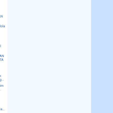
AN
lola
l
.
TAN
TA
k
...
kim
.
e...