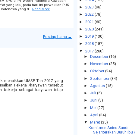
 LEM SPSI di PT Wooin Indonesia Kawasan
at yang lalu, pada hari ini perwakilan PUK
►
2023
(98)
Indonesia yang d…
Read More
►
2022
(78)
►
2021
(60)
►
2020
(241)
►
2019
(130)
Posting Lama →
►
2018
(187)
▼
2017
(280)
►
Desember
(16)
►
November
(25)
►
Oktober
(24)
►
September
(34)
dak menaikkan UMSP Thn 2017..yang
alkan Pekerja /karyawan tersebut
►
Agustus
(15)
ah bekerja sebagai karyawan tetap
►
Juli
(5)
►
Juni
(3)
►
Mei
(27)
►
April
(34)
▼
Maret
(35)
Komitmen Anies-Sandi
Sejahterakan Buruh Ibu 