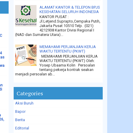
ALAMAT KANTOR & TELEPON BPJS
KESEHATAN SELURUH INDONESIA
KANTOR PUSAT :
Jl.Letjend.Suprapto,Cempaka Putih,
Jakarta Pusat 10510 Telp. :(021)
4212938 Kantor Divisi Regional I
(NAD dan Sumatera Utara)...
LC
MEMAHAMI PERJANJIAN KERJA
WAKTU TERTENTU (PKWT)
14
MEMAHAMI PERJANJIAN KERJA
tas
WAKTU TERTENTU (PKWT) Oleh:
Yosep Ubaama Kolin Persoalan
ewa
tentang pekerja kontrak seakan
menjadi persoalan ab...
an
di
Categories
Aksi Buruh
Bapor
a
26,
Berita
Editorial