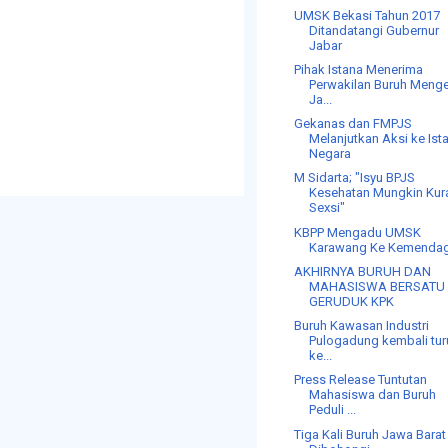
UMSK Bekasi Tahun 2017
Ditandatangi Gubernur
Jabar
Pihak Istana Menerima
Perwakilan Buruh Meng
Ja...
Gekanas dan FMPJS
Melanjutkan Aksi ke Ist
Negara
M Sidarta; "Isyu BPJS
Kesehatan Mungkin Kur
Sexsi"
KBPP Mengadu UMSK
Karawang Ke Kemendag
AKHIRNYA BURUH DAN
MAHASISWA BERSATU
GERUDUK KPK
Buruh Kawasan Industri
Pulogadung kembali tur
ke...
Press Release Tuntutan
Mahasiswa dan Buruh
Peduli ...
Tiga Kali Buruh Jawa Barat