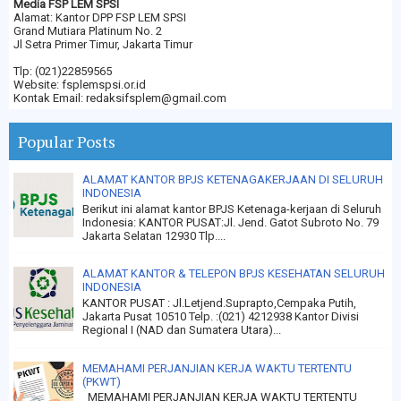
Media FSP LEM SPSI
Alamat: Kantor DPP FSP LEM SPSI
Grand Mutiara Platinum No. 2
Jl Setra Primer Timur, Jakarta Timur
Tlp: (021)22859565
Website: fsplemspsi.or.id
Kontak Email: redaksifsplem@gmail.com
Popular Posts
ALAMAT KANTOR BPJS KETENAGAKERJAAN DI SELURUH
INDONESIA
Berikut ini alamat kantor BPJS Ketenaga-kerjaan di Seluruh
Indonesia: KANTOR PUSAT:Jl. Jend. Gatot Subroto No. 79
Jakarta Selatan 12930 Tlp....
ALAMAT KANTOR & TELEPON BPJS KESEHATAN SELURUH
INDONESIA
KANTOR PUSAT : Jl.Letjend.Suprapto,Cempaka Putih,
Jakarta Pusat 10510 Telp. :(021) 4212938 Kantor Divisi
Regional I (NAD dan Sumatera Utara)...
MEMAHAMI PERJANJIAN KERJA WAKTU TERTENTU
(PKWT)
MEMAHAMI PERJANJIAN KERJA WAKTU TERTENTU