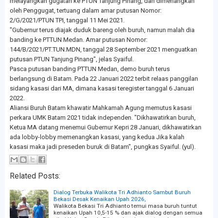
melayangkan gugatan ke PTUN Tanjung Pinang, dan dimenangkan
oleh Penggugat, tertuang dalam amar putusan Nomor:
2/G/2021/PTUN TPI, tanggal 11 Mei 2021.
"Gubernur terus diajak duduk bareng oleh buruh, namun malah dia
banding ke PTTUN Medan. Amar putusan Nomor:
144/B/2021/PT.TUN.MDN, tanggal 28 September 2021 menguatkan
putusan PTUN Tanjung Pinang", jelas Syaiful.
Pasca putusan banding PTTUN Medan, demo buruh terus
berlangsung di Batam. Pada 22 Januari 2022 terbit relaas panggilan
sidang kasasi dari MA, dimana kasasi teregister tanggal 6 Januari
2022.
Aliansi Buruh Batam khawatir Mahkamah Agung memutus kasasi
perkara UMK Batam 2021 tidak independen. "Dikhawatirkan buruh,
Ketua MA datang menemui Gubernur Kepri 28 Januari, dikhawatirkan
ada lobby-lobby memenangkan kasasi, yang kedua Jika kalah
kasasi maka jadi preseden buruk di Batam", pungkas Syaiful. (yul).
Related Posts:
Dialog Terbuka Walikota Tri Adhianto Sambut Buruh
Bekasi Desak Kenaikan Upah 2026,
Walikota Bekasi Tri Adhianto temui masa buruh tuntut
kenaikan Upah 10,5-15 % dan ajak dialog dengan semua