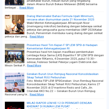
pihakKabar Buruh, Ribuan buruh yang tergabung
dalam Aliansi Buruh Bekasi Melawan (BBM) bersama
berbagai …
Read More
Dialog Wamenaker Bahas Formula Upah Minimum,
rencana akan diumumkan pada 21 November 2025
Wakil Menteri Ketenagakerjaan Afriansyah Noor
(memegang mikrofon) berdialog dengan beberapa serikat
pekerja dan pengusaha guna membahas UMP 2026Kabar
Buruh, Pemerintah membuka ruang dialog dengan serikat
pekerja dan peng…
Read More
Presentasi Hasil Tim Kajian F SP LEM SPSI di Hadapan
Kementerian Ketenagakerjaan RI
Presentasi hasil tim kajian masifikasi pembentukan
Lembaga Kerja Sama (LKS) Bipartite F SP LEM SPSI dengan
Kemenaker RIKamis, 4 Desember 2025, pukul 10.30–
selesai, Federasi Serikat Pekerja Logam Elektronik dan
Mesin Serikat P…
Read More
Gerakan Buruh Urun Rempug Nasional Konsolidasikan
Sikap Terkait RUU Perburuhan
Foto: Media FSP LEM SPSIGerakan Urun Rembug Nasional
Konsolidasikan Sikap Terkait RUU Perburuhan, Kamis 27
November 2025 di D'maritime Resto and Cafe, Jln.
Cilandak KKO No.22 — Gerakan Buruh Urun Rempug
Nasional yang te…
Read More
MILAD BAPOR LEM KE-12 DI PERINGATI DENGAN
KHIDMAT DI RUMAH LEM PUSAT