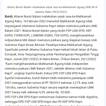
Aliansi Buruh Batam melakukan unjuk rasa ke Mahkamah Agung (MA) RI di
Jakarta, Rabu (16/2/2022).
Buruh,
Aliansi Buruh Batam melakukan unjuk rasa ke Mahkamah
Agung Rabu, 16 Februari 2022 menuntut Mahkamah Agung tidak
terpengaruh intervensi Gubernur Kepri dalam memutus perkara UMK
Batam 2021. Aliansi Buruh Batam yang terdiri FSP LEM SPSI, KEP
KSPSI, FSPMI KSPI, LOMENIK KSBSI, TSK KSPSI, mengkhawatirkan
indpendensi MA dalam memutus perkara yang diajukan kasasi oleh
Gubernur Kepri Ansar Ahmad. Pasalnya Ketua Mahkamah Agung,
Syarifudin pernah ditemui Gubernur Kepri terkait hibah lahan di Pulau
Dompak, Kota Tanjungpinang untuk Pembangunan Pengadilan Tinggi
Kepri, Jumat (28/1/2022) di Natra Bintan. (Tribun Batam, 20/1/2022).
"Kami mengkhawatirkan Mahkamah Agung tidak independen
memutus perkara UMK Batam 2021, setelah ditemui oleh Gubernur
Kepri", ungkap Syaiful Badri, Ketua DPD FSP LEM SPSI Kepri.
Syaiful menuturkan, buruh Batam telah menerima penetapan UMK
2021 menggunakan rumus di PP 78/2015 sebesar 3,27% atau naik
136 ribu, namun Gubernur Kepri secara sepihak menetapkan UMK
2021 hanya naik sebesar 0,5% setara Rp. 20.600.-.
DPD FSP LEM SPSI Kepri mensomasi Gubernur namun tidak digubris,
sehingga DPD FSP LEM SPSI Kepri dan PD KEP SPSI Kepri