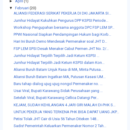
►
April
(1)
▼
Februari
(20)
ALIANSI FEDERASI SERIKAT PEKERJA DI DKI JAKARTA SI...
Jumhur Hidayat Kukuhkan Pengurus DPP KSPSI Periode...
Workshop Pengupahan bersama anggota DPC FSP LEM SP...
PPWI Nasional Siapkan Pendampingan Hukum bagi Korb...
Hari Ini Buruh Demo Mendesak Permenaker soal JHT D...
FSP LEM SPSI Desak Menaker Cabut Permen JHT No. 2/...
Jumhur Hidayat Terpilih Terpilih Jadi Ketum KSPSI ...
Jumhur Hidayat Terpilih Jadi Ketum KSPSI dalam Kon...
Aliansi Buruh Batam Unjuk Rasa di MA, Minta Putusa...
Aliansi Buruh Batam Ingatkan MA, Putusan Kasasi UM...
Baru tahap dialog ujug ujug nongol Permenaker no. ...
Usai Viral, Bupati Karawang Sidak Perusahaan yang ...
Setelah Viral, Bupati Karawang Cellica Datangi Per...
KEJAM, SUDAH KEHILANGAN 4 JARI GIRI MALAH DI-PHK S...
UNTUK PEKERJA YANG TERKENA PHK BISA DAPAT UANG JKP...
Petisi Tolak JHT Cair di Usia 56 Tahun Diteken 148...
Sadis! Pemerintah Keluarkan Permenaker Nomor 2 Tah...