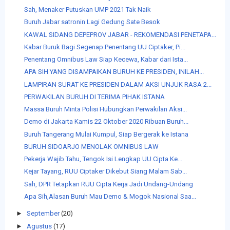
Sah, Menaker Putuskan UMP 2021 Tak Naik
Buruh Jabar satronin Lagi Gedung Sate Besok
KAWAL SIDANG DEPEPROV JABAR - REKOMENDASI PENETAPA...
Kabar Buruk Bagi Segenap Penentang UU Ciptaker, Pi...
Penentang Omnibus Law Siap Kecewa, Kabar dari Ista...
APA SIH YANG DISAMPAIKAN BURUH KE PRESIDEN, INILAH...
LAMPIRAN SURAT KE PRESIDEN DALAM AKSI UNJUK RASA 2...
PERWAKILAN BURUH DI TERIMA PIHAK ISTANA
Massa Buruh Minta Polisi Hubungkan Perwakilan Aksi...
Demo di Jakarta Kamis 22 Oktober 2020 Ribuan Buruh...
Buruh Tangerang Mulai Kumpul, Siap Bergerak ke Istana
BURUH SIDOARJO MENOLAK OMNIBUS LAW
Pekerja Wajib Tahu, Tengok Isi Lengkap UU Cipta Ke...
Kejar Tayang, RUU Ciptaker Dikebut Siang Malam Sab...
Sah, DPR Tetapkan RUU Cipta Kerja Jadi Undang-Undang
Apa Sih,Alasan Buruh Mau Demo & Mogok Nasional Saa...
►
September
(20)
►
Agustus
(17)