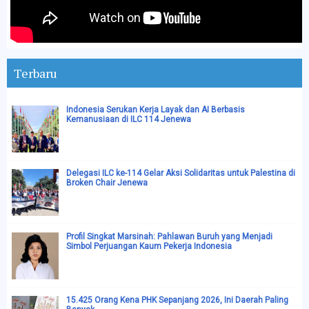
Terbaru
Indonesia Serukan Kerja Layak dan AI Berbasis
Kemanusiaan di ILC 114 Jenewa
Delegasi ILC ke-114 Gelar Aksi Solidaritas untuk Palestina di
Broken Chair Jenewa
Profil Singkat Marsinah: Pahlawan Buruh yang Menjadi
Simbol Perjuangan Kaum Pekerja Indonesia
15.425 Orang Kena PHK Sepanjang 2026, Ini Daerah Paling