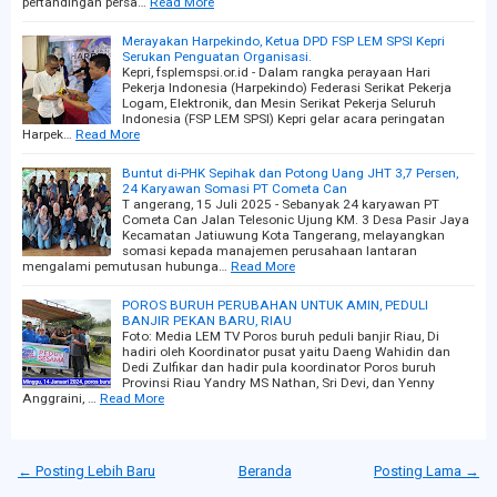
pertandingan persa…
Read More
Merayakan Harpekindo, Ketua DPD FSP LEM SPSI Kepri
Serukan Penguatan Organisasi.
Kepri, fsplemspsi.or.id - Dalam rangka perayaan Hari
Pekerja Indonesia (Harpekindo) Federasi Serikat Pekerja
Logam, Elektronik, dan Mesin Serikat Pekerja Seluruh
Indonesia (FSP LEM SPSI) Kepri gelar acara peringatan
Harpek…
Read More
Buntut di-PHK Sepihak dan Potong Uang JHT 3,7 Persen,
24 Karyawan Somasi PT Cometa Can
T angerang, 15 Juli 2025 - Sebanyak 24 karyawan PT
Cometa Can Jalan Telesonic Ujung KM. 3 Desa Pasir Jaya
Kecamatan Jatiuwung Kota Tangerang, melayangkan
somasi kepada manajemen perusahaan lantaran
mengalami pemutusan hubunga…
Read More
POROS BURUH PERUBAHAN UNTUK AMIN, PEDULI
BANJIR PEKAN BARU, RIAU
Foto: Media LEM TV Poros buruh peduli banjir Riau, Di
hadiri oleh Koordinator pusat yaitu Daeng Wahidin dan
Dedi Zulfikar dan hadir pula koordinator Poros buruh
Provinsi Riau Yandry MS Nathan, Sri Devi, dan Yenny
Anggraini, …
Read More
← Posting Lebih Baru
Beranda
Posting Lama →