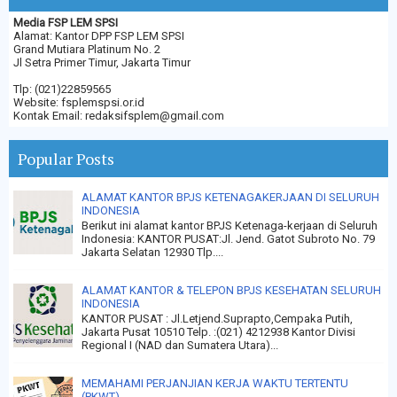
Media FSP LEM SPSI
Alamat: Kantor DPP FSP LEM SPSI
Grand Mutiara Platinum No. 2
Jl Setra Primer Timur, Jakarta Timur
Tlp: (021)22859565
Website: fsplemspsi.or.id
Kontak Email: redaksifsplem@gmail.com
Popular Posts
ALAMAT KANTOR BPJS KETENAGAKERJAAN DI SELURUH
INDONESIA
Berikut ini alamat kantor BPJS Ketenaga-kerjaan di Seluruh
Indonesia: KANTOR PUSAT:Jl. Jend. Gatot Subroto No. 79
Jakarta Selatan 12930 Tlp....
ALAMAT KANTOR & TELEPON BPJS KESEHATAN SELURUH
INDONESIA
KANTOR PUSAT : Jl.Letjend.Suprapto,Cempaka Putih,
Jakarta Pusat 10510 Telp. :(021) 4212938 Kantor Divisi
Regional I (NAD dan Sumatera Utara)...
MEMAHAMI PERJANJIAN KERJA WAKTU TERTENTU
(PKWT)