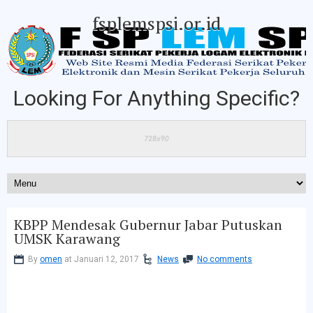
fsplemspsi.or.id
Looking For Anything Specific?
KBPP Mendesak Gubernur Jabar Putuskan
UMSK Karawang
By
omen
at Januari 12, 2017
News
No comments