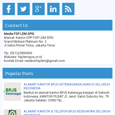
Contact Us
Media FSP LEM SPSI
Alamat: Kantor DPP FSP LEM SPSI
Grand Mutiara Platinum No. 2
Jl Setra Primer Timur, Jakarta Timur
Tlp: (021)22859565
Website: fsplemspsi.or.id
Kontak Email: redaksifsplem@gmail.com
Popular Posts
ALAMAT KANTOR BPJS KETENAGAKERJAAN DI SELURUH
INDONESIA
Berikut ini alamat kantor BPJS Ketenaga-kerjaan di Seluruh
Indonesia: KANTOR PUSAT:Jl. Jend. Gatot Subroto No. 79
Jakarta Selatan 12930 Tlp....
ALAMAT KANTOR & TELEPON BPJS KESEHATAN SELURUH