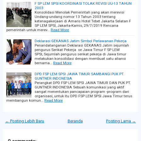
F SP LEM SPSI KOORDINASI TOLAK REVISI UU-13 TAHUN
2003
Konsolidasi Menolak Pemerintah yang akan merevisi
Undang-undang nomor 13 Tahun 2003 tentang
ketenagakerjaan di Amaris Hotel Tebet Jakarta Selatan F
SP LEM SPSI, Jakarta-Kamis, 29/7/2019 Rencana
pemerintah untuk merev…
Read More
Deklarasi GEKANAS Jatim Simbol Perlawanan Pekerja
Penandatanganan Deklarasi GEKANAS Jatim sejumlah
pengurus Serikat Pekerja se Jawa Timur F SP LEM
SPSI, Sejumlah pengurus serikat pekerja di Jawa timur
melakukan konsolidasi dengan membuat satu aliansi
bernama…
Read More
DPD FSP LEM SPSI JAWA TIMUR SAMBANGI PUK PT.
GUNTNER INDONESIA
Perangkat DPD FSP LEM SPSI JAWA TIMUR DAN PUK PT.
GUNTNER INDONESIA Sebuah komunikasi yang aktif
sangat menentukan pancapaian program -program dari
organisasi, untuk itu DPD FSP LEM SPSI Jawa Timur terus
membangun komun…
Read More
← Posting Lebih Baru
Beranda
Posting Lama →