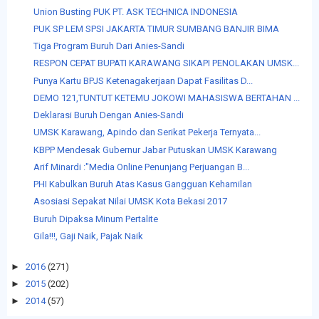
Union Busting PUK PT. ASK TECHNICA INDONESIA
PUK SP LEM SPSI JAKARTA TIMUR SUMBANG BANJIR BIMA
Tiga Program Buruh Dari Anies-Sandi
RESPON CEPAT BUPATI KARAWANG SIKAPI PENOLAKAN UMSK...
Punya Kartu BPJS Ketenagakerjaan Dapat Fasilitas D...
DEMO 121,TUNTUT KETEMU JOKOWI MAHASISWA BERTAHAN ...
Deklarasi Buruh Dengan Anies-Sandi
UMSK Karawang, Apindo dan Serikat Pekerja Ternyata...
KBPP Mendesak Gubernur Jabar Putuskan UMSK Karawang
Arif Minardi :"Media Online Penunjang Perjuangan B...
PHI Kabulkan Buruh Atas Kasus Gangguan Kehamilan
Asosiasi Sepakat Nilai UMSK Kota Bekasi 2017
Buruh Dipaksa Minum Pertalite
Gila!!!, Gaji Naik, Pajak Naik
►
2016
(271)
►
2015
(202)
►
2014
(57)