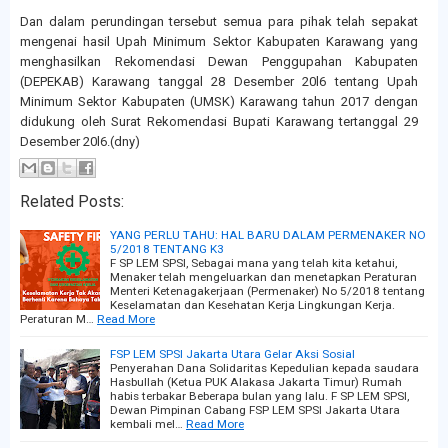
Dan dalam perundingan tersebut semua para pihak telah sepakat
mengenai hasil Upah Minimum Sektor Kabupaten Karawang yang
menghasilkan Rekomendasi Dewan Penggupahan Kabupaten
(DEPEKAB) Karawang tanggal 28 Desember 20l6 tentang Upah
Minimum Sektor Kabupaten (UMSK) Karawang tahun 2017 dengan
didukung oleh Surat Rekomendasi Bupati Karawang tertanggal 29
Desember 20l6.(dny)
Related Posts:
YANG PERLU TAHU: HAL BARU DALAM PERMENAKER NO
5/2018 TENTANG K3
F SP LEM SPSI, Sebagai mana yang telah kita ketahui,
Menaker telah mengeluarkan dan menetapkan Peraturan
Menteri Ketenagakerjaan (Permenaker) No 5/2018 tentang
Keselamatan dan Kesehatan Kerja Lingkungan Kerja.
Peraturan M…
Read More
FSP LEM SPSI Jakarta Utara Gelar Aksi Sosial
Penyerahan Dana Solidaritas Kepedulian kepada saudara
Hasbullah (Ketua PUK Alakasa Jakarta Timur) Rumah
habis terbakar Beberapa bulan yang lalu. F SP LEM SPSI,
Dewan Pimpinan Cabang FSP LEM SPSI Jakarta Utara
kembali mel…
Read More