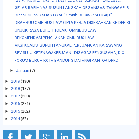
RAPAT KOORDINASI LINTAS FEDERASI SERIKAT PEKERJA ...
GELAR RAPIMNAS SUSUN LANGKAH ORGANISASI TANGGAPI R...
DPR SEGERA BAHAS DRAF "Omnibus Law Cipta Kerja"
DRAF RUU OMNIBUS LAW CIPTA KERJA DISERAHKAN KE DPR RI
UNJUK RASA BURUH TOLAK "OMNIBUS LAW"
REKOMENDASI PENOLAKAN OMNIBUS LAW
AKSI KOALISI BURUH PANGKAL PERJUANGAN KARAWANG
REVISI UU KETENAGAKERJAAN : DIGAGAS PENGUSAHA, DIC...
FORUM BURUH KOTA BANDUNG DATANGI KANTOR DPRD
►
Januari
(7)
►
2019
(130)
►
2018
(187)
►
2017
(280)
►
2016
(271)
►
2015
(202)
►
2014
(57)