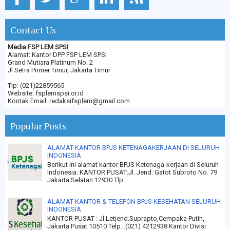
Contact Us
Media FSP LEM SPSI
Alamat: Kantor DPP FSP LEM SPSI
Grand Mutiara Platinum No. 2
Jl Setra Primer Timur, Jakarta Timur
Tlp: (021)22859565
Website: fsplemspsi.or.id
Kontak Email: redaksifsplem@gmail.com
Popular Posts
ALAMAT KANTOR BPJS KETENAGAKERJAAN DI SELURUH
INDONESIA
Berikut ini alamat kantor BPJS Ketenaga-kerjaan di Seluruh
Indonesia: KANTOR PUSAT:Jl. Jend. Gatot Subroto No. 79
Jakarta Selatan 12930 Tlp....
ALAMAT KANTOR & TELEPON BPJS KESEHATAN SELURUH
INDONESIA
KANTOR PUSAT : Jl.Letjend.Suprapto,Cempaka Putih,
Jakarta Pusat 10510 Telp. :(021) 4212938 Kantor Divisi