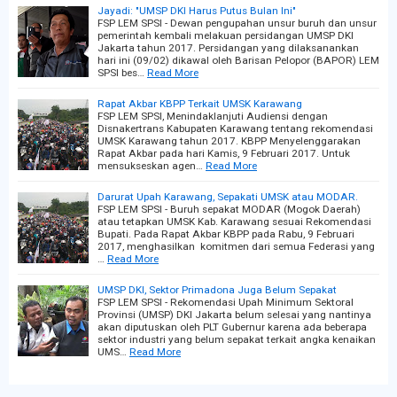
Jayadi: "UMSP DKI Harus Putus Bulan Ini"
FSP LEM SPSI - Dewan pengupahan unsur buruh dan unsur
pemerintah kembali melakuan persidangan UMSP DKI
Jakarta tahun 2017. Persidangan yang dilaksanankan
hari ini (09/02) dikawal oleh Barisan Pelopor (BAPOR) LEM
SPSI bes…
Read More
Rapat Akbar KBPP Terkait UMSK Karawang
FSP LEM SPSI, Menindaklanjuti Audiensi dengan
Disnakertrans Kabupaten Karawang tentang rekomendasi
UMSK Karawang tahun 2017. KBPP Menyelenggarakan
Rapat Akbar pada hari Kamis, 9 Februari 2017. Untuk
mensukseskan agen…
Read More
Darurat Upah Karawang, Sepakati UMSK atau MODAR.
FSP LEM SPSI - Buruh sepakat MODAR (Mogok Daerah)
atau tetapkan UMSK Kab. Karawang sesuai Rekomendasi
Bupati. Pada Rapat Akbar KBPP pada Rabu, 9 Februari
2017, menghasilkan komitmen dari semua Federasi yang
…
Read More
UMSP DKI, Sektor Primadona Juga Belum Sepakat
FSP LEM SPSI - Rekomendasi Upah Minimum Sektoral
Provinsi (UMSP) DKI Jakarta belum selesai yang nantinya
akan diputuskan oleh PLT Gubernur karena ada beberapa
sektor industri yang belum sepakat terkait angka kenaikan
UMS…
Read More