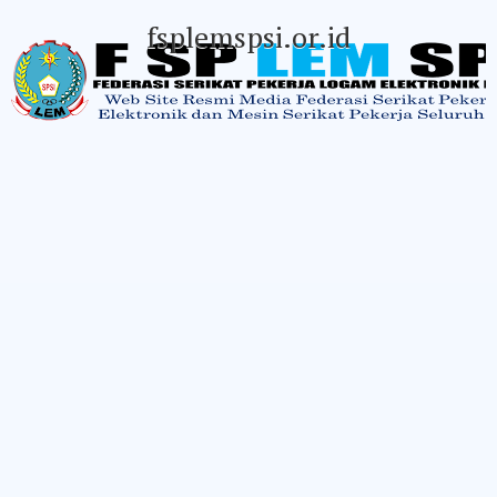
fsplemspsi.or.id