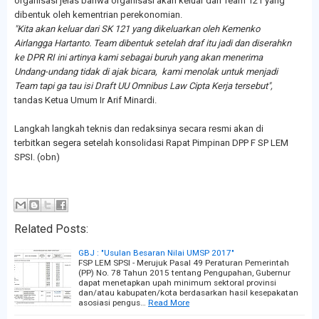
organisasi jelas bahwa organisasi akan keluar dari Team 121 yang
dibentuk oleh kementrian perekonomian.
"Kita akan keluar dari SK 121 yang dikeluarkan oleh Kemenko
Airlangga Hartanto. Team dibentuk setelah draf itu jadi dan diserahkn
ke DPR RI ini artinya kami sebagai buruh yang akan menerima
Undang-undang tidak di ajak bicara, kami menolak untuk menjadi
Team tapi ga tau isi Draft UU Omnibus Law Cipta Kerja tersebut",
tandas Ketua Umum Ir Arif Minardi.
Langkah langkah teknis dan redaksinya secara resmi akan di
terbitkan segera setelah konsolidasi Rapat Pimpinan DPP F SP LEM
SPSI. (obn)
Related Posts:
GBJ : "Usulan Besaran Nilai UMSP 2017"
FSP LEM SPSI - Merujuk Pasal 49 Peraturan Pemerintah
(PP) No. 78 Tahun 2015 tentang Pengupahan, Gubernur
dapat menetapkan upah minimum sektoral provinsi
dan/atau kabupaten/kota berdasarkan hasil kesepakatan
asosiasi pengus…
Read More