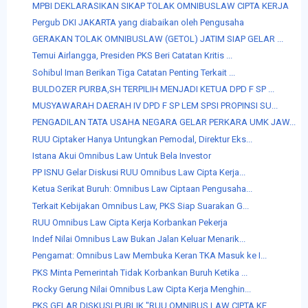
MPBI DEKLARASIKAN SIKAP TOLAK OMNIBUSLAW CIPTA KERJA
Pergub DKI JAKARTA yang diabaikan oleh Pengusaha
GERAKAN TOLAK OMNIBUSLAW (GETOL) JATIM SIAP GELAR ...
Temui Airlangga, Presiden PKS Beri Catatan Kritis ...
Sohibul Iman Berikan Tiga Catatan Penting Terkait ...
BULDOZER PURBA,SH TERPILIH MENJADI KETUA DPD F SP ...
MUSYAWARAH DAERAH IV DPD F SP LEM SPSI PROPINSI SU...
PENGADILAN TATA USAHA NEGARA GELAR PERKARA UMK JAW...
RUU Ciptaker Hanya Untungkan Pemodal, Direktur Eks...
Istana Akui Omnibus Law Untuk Bela Investor
PP ISNU Gelar Diskusi RUU Omnibus Law Cipta Kerja...
Ketua Serikat Buruh: Omnibus Law Ciptaan Pengusaha...
Terkait Kebijakan Omnibus Law, PKS Siap Suarakan G...
RUU Omnibus Law Cipta Kerja Korbankan Pekerja
Indef Nilai Omnibus Law Bukan Jalan Keluar Menarik...
Pengamat: Omnibus Law Membuka Keran TKA Masuk ke I...
PKS Minta Pemerintah Tidak Korbankan Buruh Ketika ...
Rocky Gerung Nilai Omnibus Law Cipta Kerja Menghin...
PKS GELAR DISKUSI PUBLIK "RUU OMNIBUS LAW CIPTA KE...