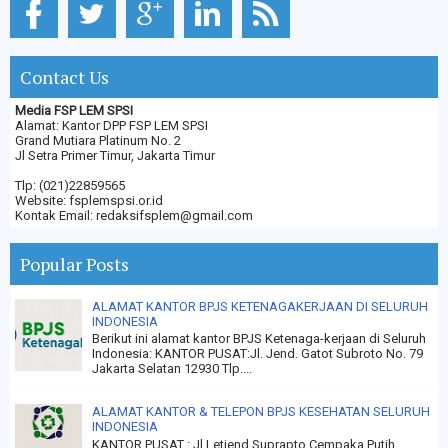
Contact Us
Media FSP LEM SPSI
Alamat: Kantor DPP FSP LEM SPSI
Grand Mutiara Platinum No. 2
Jl Setra Primer Timur, Jakarta Timur
Tlp: (021)22859565
Website: fsplemspsi.or.id
Kontak Email: redaksifsplem@gmail.com
Popular Posts
ALAMAT KANTOR BPJS KETENAGAKERJAAN DI SELURUH
INDONESIA
Berikut ini alamat kantor BPJS Ketenaga-kerjaan di Seluruh
Indonesia: KANTOR PUSAT:Jl. Jend. Gatot Subroto No. 79
Jakarta Selatan 12930 Tlp....
ALAMAT KANTOR & TELEPON BPJS KESEHATAN SELURUH
INDONESIA
KANTOR PUSAT : Jl.Letjend.Suprapto,Cempaka Putih,