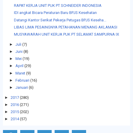
RAPAT KERJA UNIT PUK PT SCHNEIDER INDONESIA
IDI angkat Bicara Peraturan Baru BPJS Kesehatan
Datangi Kantor Serikat Pekerja Petugas BPJS Keseha...
LIBAS LIMA PESAINGNYA PETAHANAN MENANG AKLAMASI
MUSYAWARAH UNIT KERJA PUK PT SELAMAT SAMPURNA IX
►
Juli
(7)
►
Juni
(8)
►
Mei
(19)
►
April
(29)
►
Maret
(9)
►
Februari
(16)
►
Januari
(6)
►
2017
(280)
►
2016
(271)
►
2015
(202)
►
2014
(57)