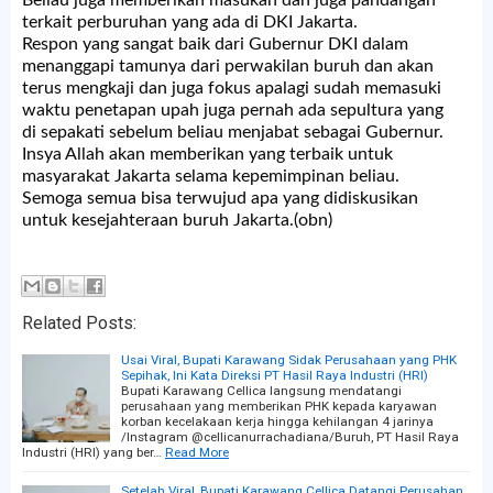
terkait perburuhan yang ada di DKI Jakarta.
Respon yang sangat baik dari Gubernur DKI dalam
menanggapi tamunya dari perwakilan buruh dan akan
terus mengkaji dan juga fokus apalagi sudah memasuki
waktu penetapan upah juga pernah ada sepultura yang
di sepakati sebelum beliau menjabat sebagai Gubernur.
Insya Allah akan memberikan yang terbaik untuk
masyarakat Jakarta selama kepemimpinan beliau.
Semoga semua bisa terwujud apa yang didiskusikan
untuk kesejahteraan buruh Jakarta.(obn)
Related Posts:
Usai Viral, Bupati Karawang Sidak Perusahaan yang PHK
Sepihak, Ini Kata Direksi PT Hasil Raya Industri (HRI)
Bupati Karawang Cellica langsung mendatangi
perusahaan yang memberikan PHK kepada karyawan
korban kecelakaan kerja hingga kehilangan 4 jarinya
/Instagram @cellicanurrachadiana/Buruh, PT Hasil Raya
Industri (HRI) yang ber…
Read More
Setelah Viral, Bupati Karawang Cellica Datangi Perusahan