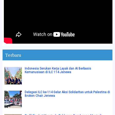
Terbaru
Indonesia Serukan Kerja Layak dan AI Berbasis
Kemanusiaan di ILC 114 Jenewa
Delegasi ILC ke-114 Gelar Aksi Solidaritas untuk Palestina di
Broken Chair Jenewa