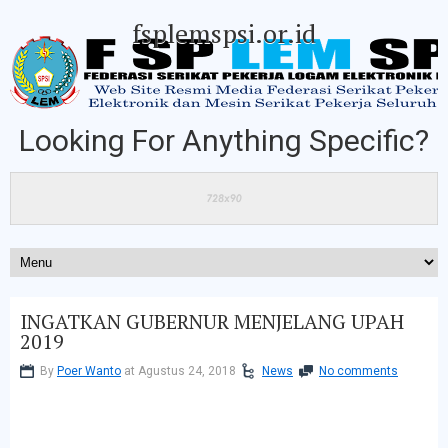
fsplemspsi.or.id
Looking For Anything Specific?
INGATKAN GUBERNUR MENJELANG UPAH
2019
By
Poer Wanto
at Agustus 24, 2018
News
No comments