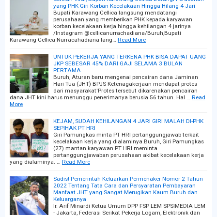
yang PHK Giri Korban Kecelakaan Hingga Hilang 4 Jari
Bupati Karawang Cellica langsung mendatangi
perusahaan yang memberikan PHK kepada karyawan
korban kecelakaan kerja hingga kehilangan 4 jarinya
/Instagram @cellicanurrachadiana/Buruh,Bupati
Karawang Cellica Nurracahadiana lang…
Read More
UNTUK PEKERJA YANG TERKENA PHK BISA DAPAT UANG
JKP SEBESAR 45% DARI GAJI SELAMA 3 BULAN
PERTAMA
Buruh, Aturan baru mengenai pencairan dana Jaminan
Hari Tua (JHT) BPJS Ketenagakerjaan mendapat protes
dari masyarakat'Protes tersebut dikarenakan pencairan
dana JHT kini harus menunggu penerimanya berusia 56 tahun. Hal …
Read
More
KEJAM, SUDAH KEHILANGAN 4 JARI GIRI MALAH DI-PHK
SEPIHAK PT HRI
Giri Pamungkas minta PT HRI pertanggungjawab terkait
kecelakaan kerja yang dialaminya.Buruh, Giri Pamungkas
(27) mantan karyawan PT HRI meminta
pertanggungjawaban perusahaan akibat kecelakaan kerja
yang dialaminya. …
Read More
Sadis! Pemerintah Keluarkan Permenaker Nomor 2 Tahun
2022 Tentang Tata Cara dan Persyaratan Pembayaran
Manfaat JHT yang Sangat Merugikan Kaum Buruh dan
Keluarganya
Ir. Arif Minardi Ketua Umum DPP FSP LEM SPSIMEDIA LEM
- Jakarta, Federasi Serikat Pekerja Logam, Elektronik dan