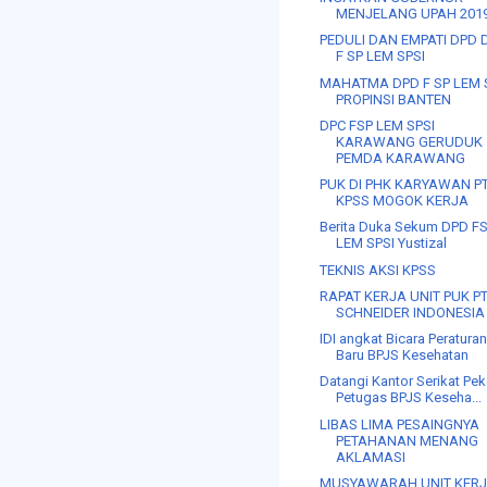
MENJELANG UPAH 201
PEDULI DAN EMPATI DPD 
F SP LEM SPSI
MAHATMA DPD F SP LEM 
PROPINSI BANTEN
DPC FSP LEM SPSI
KARAWANG GERUDUK
PEMDA KARAWANG
PUK DI PHK KARYAWAN PT
KPSS MOGOK KERJA
Berita Duka Sekum DPD F
LEM SPSI Yustizal
TEKNIS AKSI KPSS
RAPAT KERJA UNIT PUK P
SCHNEIDER INDONESIA
IDI angkat Bicara Peratura
Baru BPJS Kesehatan
Datangi Kantor Serikat Pek
Petugas BPJS Keseha...
LIBAS LIMA PESAINGNYA
PETAHANAN MENANG
AKLAMASI
MUSYAWARAH UNIT KER