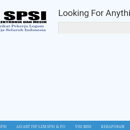
Looking For Anythi
SPSI
AD/ART FSP LEM SPSI & PO
VISI MISI
KEBAPORAN