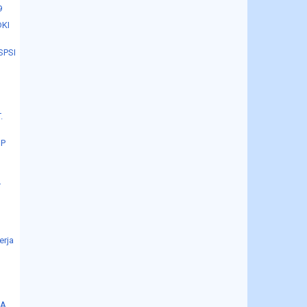
9
DKI
SPSI
.
SP
T
n
erja
JA