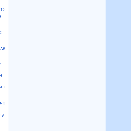
019
G
R
DI
SAR
Y
AH
YAH
ANG
ang