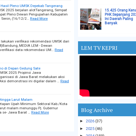
 Hasil Pleno UMSK Depekab Tangerang
K 2025 berjalan alotTangerang, Sempat
15.425 Orang Ken
 rapat Pleno Dewan Pengupahan Kabupaten
PHK Sepanjang 20
i Senin, (16/12/2…
Read More
Ini Daerah Paling
Banyak
lakukan verifikasi rekomendasi UMSK dari
24)Bandung, MEDIA LEM - Dewan
LEM TV KEPRI
verifikasi data rekomendasi UM…
Read
mo di Depan Gedung Sate
MSK 2025 Propinsi Jawa
ganisasi di Jawa Barat melakukan aksi
ksi demonstrasi ini digelar dalam …
Read
Hingga Larut Malam
tapan Upah Minimum Sektoral Kab./Kota
 larut malam menunggu Pj. Gubernur
Blog Archive
 se- Jawa Barat …
Read More
►
2026
(37)
►
2025
(46)
►
2024
(159)