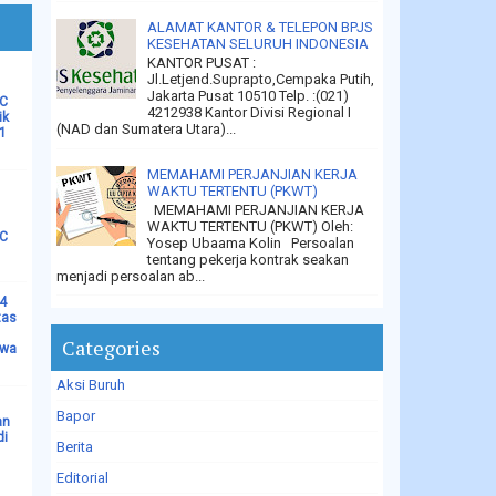
ALAMAT KANTOR & TELEPON BPJS
KESEHATAN SELURUH INDONESIA
KANTOR PUSAT :
Jl.Letjend.Suprapto,Cempaka Putih,
Jakarta Pusat 10510 Telp. :(021)
PC
4212938 Kantor Divisi Regional I
ik
(NAD dan Sumatera Utara)...
1
MEMAHAMI PERJANJIAN KERJA
WAKTU TERTENTU (PKWT)
MEMAHAMI PERJANJIAN KERJA
WAKTU TERTENTU (PKWT) Oleh:
LC
Yosep Ubaama Kolin Persoalan
tentang pekerja kontrak seakan
menjadi persoalan ab...
14
tas
Categories
ewa
Aksi Buruh
Bapor
an
di
Berita
Editorial