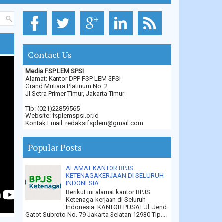
Contact Us
Media FSP LEM SPSI
Alamat: Kantor DPP FSP LEM SPSI
Grand Mutiara Platinum No. 2
Jl Setra Primer Timur, Jakarta Timur
Tlp: (021)22859565
Website: fsplemspsi.or.id
Kontak Email: redaksifsplem@gmail.com
Popular Posts
ALAMAT KANTOR BPJS
KETENAGAKERJAAN DI SELURUH
INDONESIA
Berikut ini alamat kantor BPJS
Ketenaga-kerjaan di Seluruh
Indonesia: KANTOR PUSAT:Jl. Jend.
Gatot Subroto No. 79 Jakarta Selatan 12930 Tlp....