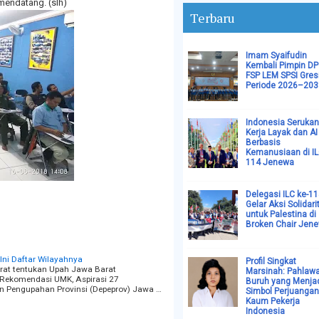
mendatang. (slh)
Terbaru
Imam Syaifudin
Kembali Pimpin D
FSP LEM SPSI Gres
Periode 2026–203
Indonesia Serukan
Kerja Layak dan AI
Berbasis
Kemanusiaan di I
114 Jenewa
Delegasi ILC ke-1
Gelar Aksi Solidari
untuk Palestina di
Broken Chair Jen
ni Daftar Wilayahnya
Profil Singkat
at tentukan Upah Jawa Barat
Marsinah: Pahlaw
Rekomendasi UMK, Aspirasi 27
Buruh yang Menja
n Pengupahan Provinsi (Depeprov) Jawa …
Simbol Perjuangan
Kaum Pekerja
Indonesia