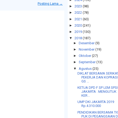
Posting Lama →
►
2023
(98)
►
2022
(78)
►
2021
(60)
►
2020
(241)
►
2019
(130)
▼
2018
(187)
►
Desember
(9)
►
November
(19)
►
Oktober
(27)
►
September
(13)
▼
Agustus
(25)
DIKLAT BERSAMA SERIKA
PEKERJA DAN KOPRASI 
GS ...
KETUA DPD F SP LEM SPSI
JAKARTA : MENGUTUK
KER...
UMP DKI JAKARTA 2019
Rp.4.310.000
PENDIDIKAN BERSAMA TI
PUK DI PEGANGSAAN 