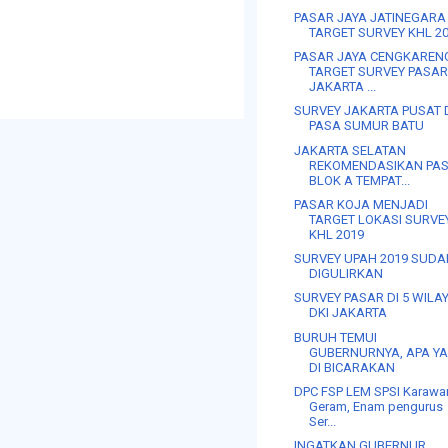
PASAR JAYA JATINEGARA
TARGET SURVEY KHL 2
PASAR JAYA CENGKAREN
TARGET SURVEY PASA
JAKARTA ...
SURVEY JAKARTA PUSAT 
PASA SUMUR BATU
JAKARTA SELATAN
REKOMENDASIKAN PA
BLOK A TEMPAT...
PASAR KOJA MENJADI
TARGET LOKASI SURVE
KHL 2019
SURVEY UPAH 2019 SUD
DIGULIRKAN
SURVEY PASAR DI 5 WILA
DKI JAKARTA
BURUH TEMUI
GUBERNURNYA, APA Y
DI BICARAKAN
DPC FSP LEM SPSI Karaw
Geram, Enam pengurus
Ser...
INGATKAN GUBERNUR