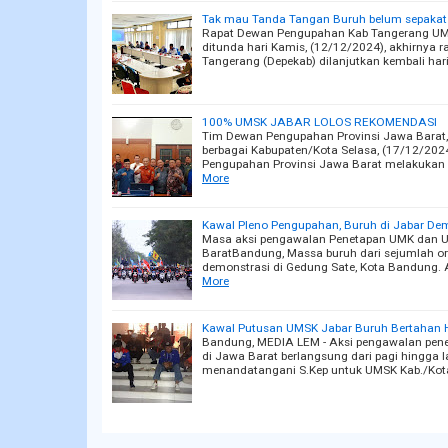
Tak mau Tanda Tangan Buruh belum sepakat
Rapat Dewan Pengupahan Kab Tangerang UMS
ditunda hari Kamis, (12/12/2024), akhirnya
Tangerang (Depekab) dilanjutkan kembali har
100% UMSK JABAR LOLOS REKOMENDASI
Tim Dewan Pengupahan Provinsi Jawa Barat, 
berbagai Kabupaten/Kota Selasa, (17/12/20
Pengupahan Provinsi Jawa Barat melakukan 
More
Kawal Pleno Pengupahan, Buruh di Jabar De
Masa aksi pengawalan Penetapan UMK dan U
BaratBandung, Massa buruh dari sejumlah or
demonstrasi di Gedung Sate, Kota Bandung. A
More
Kawal Putusan UMSK Jabar Buruh Bertahan 
Bandung, MEDIA LEM - Aksi pengawalan pene
di Jawa Barat berlangsung dari pagi hingga
menandatangani S.Kep untuk UMSK Kab./Kota