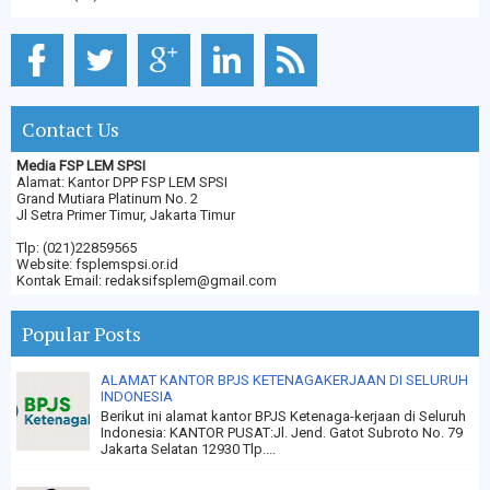
Contact Us
Media FSP LEM SPSI
Alamat: Kantor DPP FSP LEM SPSI
Grand Mutiara Platinum No. 2
Jl Setra Primer Timur, Jakarta Timur
Tlp: (021)22859565
Website: fsplemspsi.or.id
Kontak Email: redaksifsplem@gmail.com
Popular Posts
ALAMAT KANTOR BPJS KETENAGAKERJAAN DI SELURUH
INDONESIA
Berikut ini alamat kantor BPJS Ketenaga-kerjaan di Seluruh
Indonesia: KANTOR PUSAT:Jl. Jend. Gatot Subroto No. 79
Jakarta Selatan 12930 Tlp....