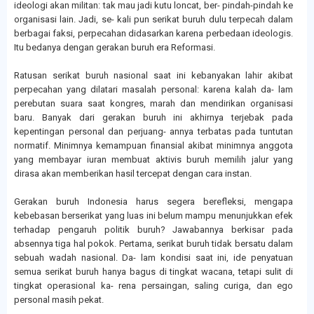
ideologi akan militan: tak mau jadi kutu loncat, ber- pindah-pindah ke
organisasi lain. Jadi, se- kali pun serikat buruh dulu terpecah dalam
berbagai faksi, perpecahan didasarkan karena perbedaan ideologis.
Itu bedanya dengan gerakan buruh era Reformasi.
Ratusan serikat buruh nasional saat ini kebanyakan lahir akibat
perpecahan yang dilatari masalah personal: karena kalah da- lam
perebutan suara saat kongres, marah dan mendirikan organisasi
baru. Banyak dari gerakan buruh ini akhirnya terjebak pada
kepentingan personal dan perjuang- annya terbatas pada tuntutan
normatif. Minimnya kemampuan finansial akibat minimnya anggota
yang membayar iuran membuat aktivis buruh memilih jalur yang
dirasa akan memberikan hasil tercepat dengan cara instan.
Gerakan buruh Indonesia harus segera berefleksi, mengapa
kebebasan berserikat yang luas ini belum mampu menunjukkan efek
terhadap pengaruh politik buruh? Jawabannya berkisar pada
absennya tiga hal pokok. Pertama, serikat buruh tidak bersatu dalam
sebuah wadah nasional. Da- lam kondisi saat ini, ide penyatuan
semua serikat buruh hanya bagus di tingkat wacana, tetapi sulit di
tingkat operasional ka- rena persaingan, saling curiga, dan ego
personal masih pekat.