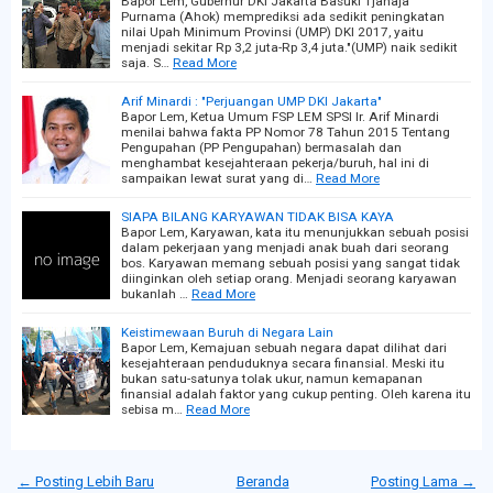
Bapor Lem, Gubernur DKI Jakarta Basuki Tjahaja
Purnama (Ahok) memprediksi ada sedikit peningkatan
nilai Upah Minimum Provinsi (UMP) DKI 2017, yaitu
menjadi sekitar Rp 3,2 juta-Rp 3,4 juta."(UMP) naik sedikit
saja. S…
Read More
Arif Minardi : "Perjuangan UMP DKI Jakarta"
Bapor Lem, Ketua Umum FSP LEM SPSI Ir. Arif Minardi
menilai bahwa fakta PP Nomor 78 Tahun 2015 Tentang
Pengupahan (PP Pengupahan) bermasalah dan
menghambat kesejahteraan pekerja/buruh, hal ini di
sampaikan lewat surat yang di…
Read More
SIAPA BILANG KARYAWAN TIDAK BISA KAYA
Bapor Lem, Karyawan, kata itu menunjukkan sebuah posisi
dalam pekerjaan yang menjadi anak buah dari seorang
bos. Karyawan memang sebuah posisi yang sangat tidak
diinginkan oleh setiap orang. Menjadi seorang karyawan
bukanlah …
Read More
Keistimewaan Buruh di Negara Lain
Bapor Lem, Kemajuan sebuah negara dapat dilihat dari
kesejahteraan penduduknya secara finansial. Meski itu
bukan satu-satunya tolak ukur, namun kemapanan
finansial adalah faktor yang cukup penting. Oleh karena itu
sebisa m…
Read More
← Posting Lebih Baru
Beranda
Posting Lama →