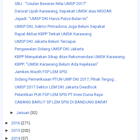
GBJ : "Usulan Besaran Nilai UMSP 2017"
Darurat Upah Karawang, Sepakati UMSK atau MODAR.
Jayadi: "UMSP DKI Harus Putus Bulan Ini"
UMSP DKI, Sektor Primadona Juga Belum Sepakat
Rapat Akbar KBPP Terkait UMSK Karawang
UMSP DKI Jakarta Belum Tercapai
Pengawalan Sidang UMSP DKI Jakarta
KBPP Menyatakan Sikap Atas Rekomendasi UMSK Karawang
KBPP; "UMSK Karawang Belum Ada Kejelasan"
Jamkes Wacth FSP LEM SPSI
Sidang Pemeriksaan PTUN UMP DKI 2017, Pihak Tergug...
UMSP 2017 Sektor LEM DKI Jakarta Deadlock
Pelantikan PUK FSP LEM SPSI PT Imex Dunia Raya
CABANG BARU F SP LEM SPSI DI BANDUNG BARAT
►
Januari
(32)
►
2016
(271)
►
2015
(202)
►
2014
(57)