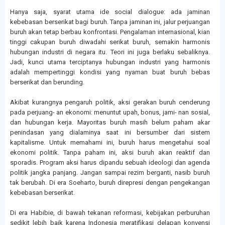
Hanya saja, syarat utama ide social dialogue: ada jaminan
kebebasan berserikat bagi buruh. Tanpa jaminan ini, jalur perjuangan
buruh akan tetap berbau konfrontasi. Pengalaman internasional, kian
tinggi cakupan buruh diwadahi serikat buruh, semakin harmonis
hubungan industri di negara itu. Teori ini juga berlaku sebaliknya.
Jadi, kunci utama terciptanya hubungan industri yang harmonis
adalah mempertinggi kondisi yang nyaman buat buruh bebas
berserikat dan berunding.
Akibat kurangnya pengaruh politik, aksi gerakan buruh cenderung
pada perjuang- an ekonomi: menuntut upah, bonus, jami- nan sosial,
dan hubungan kerja. Mayoritas buruh masih belum paham akar
penindasan yang dialaminya saat ini bersumber dari sistem
kapitalisme. Untuk memahami ini, buruh harus mengetahui soal
ekonomi politik. Tanpa paham ini, aksi buruh akan reaktif dan
sporadis. Program aksi harus dipandu sebuah ideologi dan agenda
politik jangka panjang. Jangan sampai rezim berganti, nasib buruh
tak berubah. Di era Soeharto, buruh direpresi dengan pengekangan
kebebasan berserikat.
Di era Habibie, di bawah tekanan reformasi, kebijakan perburuhan
sedikit lebih baik karena Indonesia meratifikasi delapan konvensi