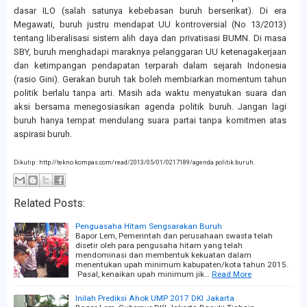
dasar ILO (salah satunya kebebasan buruh berserikat). Di era
Megawati, buruh justru mendapat UU kontroversial (No 13/2013)
tentang liberalisasi sistem alih daya dan privatisasi BUMN. Di masa
SBY, buruh menghadapi maraknya pelanggaran UU ketenagakerjaan
dan ketimpangan pendapatan terparah dalam sejarah Indonesia
(rasio Gini). Gerakan buruh tak boleh membiarkan momentum tahun
politik berlalu tanpa arti. Masih ada waktu menyatukan suara dan
aksi bersama menegosiasikan agenda politik buruh. Jangan lagi
buruh hanya tempat mendulang suara partai tanpa komitmen atas
aspirasi buruh.
Dikutip : http://tekno.kompas.com/read/2013/05/01/0217189/agenda.politik.buruh.
Related Posts:
Penguasaha Hitam Sengsarakan Buruh
Bapor Lem, Pemerintah dan perusahaan swasta telah
disetir oleh para pengusaha hitam yang telah
mendominasi dan membentuk kekuatan dalam
menentukan upah minimum kabupaten/kota tahun 2015.
Pasal, kenaikan upah minimum jik…
Read More
Inilah Prediksi Ahok UMP 2017 DKI Jakarta