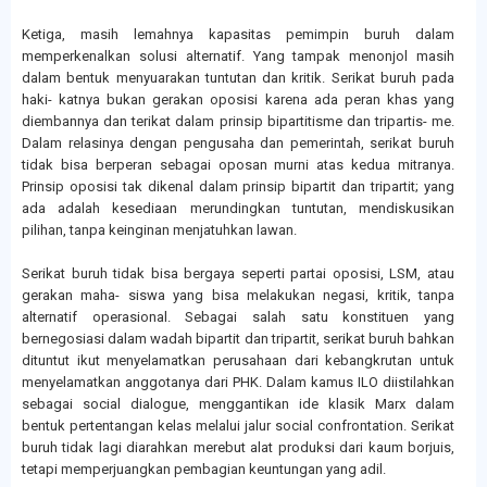
Ketiga, masih lemahnya kapasitas pemimpin buruh dalam
memperkenalkan solusi alternatif. Yang tampak menonjol masih
dalam bentuk menyuarakan tuntutan dan kritik. Serikat buruh pada
haki- katnya bukan gerakan oposisi karena ada peran khas yang
diembannya dan terikat dalam prinsip bipartitisme dan tripartis- me.
Dalam relasinya dengan pengusaha dan pemerintah, serikat buruh
tidak bisa berperan sebagai oposan murni atas kedua mitranya.
Prinsip oposisi tak dikenal dalam prinsip bipartit dan tripartit; yang
ada adalah kesediaan merundingkan tuntutan, mendiskusikan
pilihan, tanpa keinginan menjatuhkan lawan.
Serikat buruh tidak bisa bergaya seperti partai oposisi, LSM, atau
gerakan maha- siswa yang bisa melakukan negasi, kritik, tanpa
alternatif operasional. Sebagai salah satu konstituen yang
bernegosiasi dalam wadah bipartit dan tripartit, serikat buruh bahkan
dituntut ikut menyelamatkan perusahaan dari kebangkrutan untuk
menyelamatkan anggotanya dari PHK. Dalam kamus ILO diistilahkan
sebagai social dialogue, menggantikan ide klasik Marx dalam
bentuk pertentangan kelas melalui jalur social confrontation. Serikat
buruh tidak lagi diarahkan merebut alat produksi dari kaum borjuis,
tetapi memperjuangkan pembagian keuntungan yang adil.