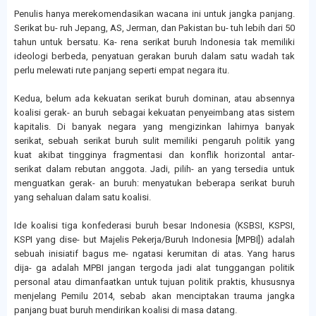
Penulis hanya merekomendasikan wacana ini untuk jangka panjang.
Serikat bu- ruh Jepang, AS, Jerman, dan Pakistan bu- tuh lebih dari 50
tahun untuk bersatu. Ka- rena serikat buruh Indonesia tak memiliki
ideologi berbeda, penyatuan gerakan buruh dalam satu wadah tak
perlu melewati rute panjang seperti empat negara itu.
Kedua, belum ada kekuatan serikat buruh dominan, atau absennya
koalisi gerak- an buruh sebagai kekuatan penyeimbang atas sistem
kapitalis. Di banyak negara yang mengizinkan lahirnya banyak
serikat, sebuah serikat buruh sulit memiliki pengaruh politik yang
kuat akibat tingginya fragmentasi dan konflik horizontal antar-
serikat dalam rebutan anggota. Jadi, pilih- an yang tersedia untuk
menguatkan gerak- an buruh: menyatukan beberapa serikat buruh
yang sehaluan dalam satu koalisi.
Ide koalisi tiga konfederasi buruh besar Indonesia (KSBSI, KSPSI,
KSPI yang dise- but Majelis Pekerja/Buruh Indonesia [MPBI]) adalah
sebuah inisiatif bagus me- ngatasi kerumitan di atas. Yang harus
dija- ga adalah MPBI jangan tergoda jadi alat tunggangan politik
personal atau dimanfaatkan untuk tujuan politik praktis, khususnya
menjelang Pemilu 2014, sebab akan menciptakan trauma jangka
panjang buat buruh mendirikan koalisi di masa datang.