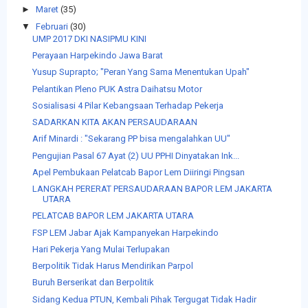
►
Maret
(35)
▼
Februari
(30)
UMP 2017 DKI NASIPMU KINI
Perayaan Harpekindo Jawa Barat
Yusup Suprapto; "Peran Yang Sama Menentukan Upah"
Pelantikan Pleno PUK Astra Daihatsu Motor
Sosialisasi 4 Pilar Kebangsaan Terhadap Pekerja
SADARKAN KITA AKAN PERSAUDARAAN
Arif Minardi : "Sekarang PP bisa mengalahkan UU"
Pengujian Pasal 67 Ayat (2) UU PPHI Dinyatakan Ink...
Apel Pembukaan Pelatcab Bapor Lem Diiringi Pingsan
LANGKAH PERERAT PERSAUDARAAN BAPOR LEM JAKARTA
UTARA
PELATCAB BAPOR LEM JAKARTA UTARA
FSP LEM Jabar Ajak Kampanyekan Harpekindo
Hari Pekerja Yang Mulai Terlupakan
Berpolitik Tidak Harus Mendirikan Parpol
Buruh Berserikat dan Berpolitik
Sidang Kedua PTUN, Kembali Pihak Tergugat Tidak Hadir