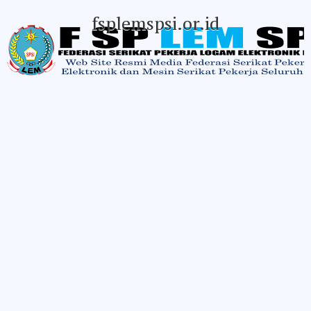
fsplemspsi.or.id