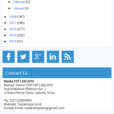
►
Februari
(6)
►
Januari
(3)
►
2018
(187)
►
2017
(280)
►
2016
(271)
►
2015
(202)
►
2014
(57)
Contact Us
Media FSP LEM SPSI
Alamat: Kantor DPP FSP LEM SPSI
Grand Mutiara Platinum No. 2
Jl Setra Primer Timur, Jakarta Timur
Tlp: (021)22859565
Website: fsplemspsi.or.id
Kontak Email: redaksifsplem@gmail.com