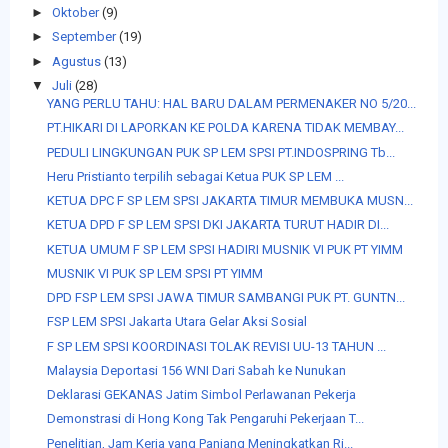
►
Oktober
(9)
►
September
(19)
►
Agustus
(13)
▼
Juli
(28)
YANG PERLU TAHU: HAL BARU DALAM PERMENAKER NO 5/20...
PT.HIKARI DI LAPORKAN KE POLDA KARENA TIDAK MEMBAY...
PEDULI LINGKUNGAN PUK SP LEM SPSI PT.INDOSPRING Tb...
Heru Pristianto terpilih sebagai Ketua PUK SP LEM ...
KETUA DPC F SP LEM SPSI JAKARTA TIMUR MEMBUKA MUSN...
KETUA DPD F SP LEM SPSI DKI JAKARTA TURUT HADIR DI...
KETUA UMUM F SP LEM SPSI HADIRI MUSNIK VI PUK PT YIMM
MUSNIK VI PUK SP LEM SPSI PT YIMM
DPD FSP LEM SPSI JAWA TIMUR SAMBANGI PUK PT. GUNTN...
FSP LEM SPSI Jakarta Utara Gelar Aksi Sosial
F SP LEM SPSI KOORDINASI TOLAK REVISI UU-13 TAHUN ...
Malaysia Deportasi 156 WNI Dari Sabah ke Nunukan
Deklarasi GEKANAS Jatim Simbol Perlawanan Pekerja
Demonstrasi di Hong Kong Tak Pengaruhi Pekerjaan T...
Penelitian, Jam Kerja yang Panjang Meningkatkan Ri...