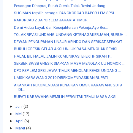
Pesangon Dihapus, Buruh Gresik Tolak Revisi Undang...
SUGIMAN terpilih sebagai PANGKORCAB BAPOR LEM SPSI...
RAKORCAB 2 BAPOR LEM JAKARTA TIMUR
Demi Hidup Layak dan Kesejahteraan Pekerja,Ayo Ber...
TOLAK REVISI UNDANG-UNDANG KETENAGAKERJAAN, BURUH ...
DEWAN PENGUPAHAN UNSUR APINDO DAN SERIKAT SEPAKAT ...
BURUH GRESIK GELAR AKSI UNJUK RASA MENOLAK REVISI ...
HALAL BIL HALAL JALIN KOMUNIKASI EFEKTIF SIKAPI P...
SEKBER SP/SB GRESIK SIAPKAN MASA MENOLAK UU NOMOR ...
DPD FSP LEM SPSI JAWA TIMUR MENOLAK REVISI UNDANG ...
UMSK KARAWANG 2019 DIREKOMENDASIKAN BUPATI
AKANKAH REKOMENDASI KENAIKAN UMSK KARAWANG 2019
DI...
BUPATI KARAWANG MEMILIH PERGI TAK TEMUI MASA AKSI ...
►
Juni
(2)
►
Mei
(17)
►
April
(6)
►
Maret
(4)