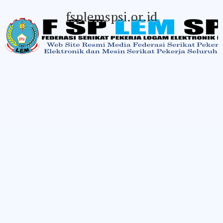
fsplemspsi.or.id