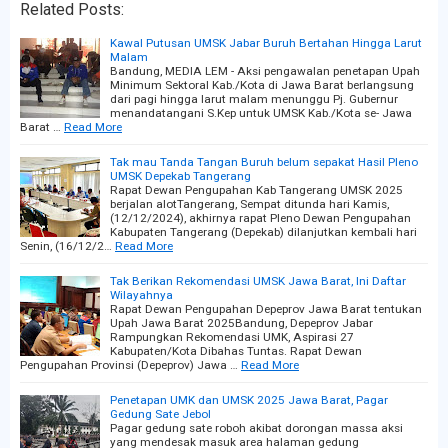
Related Posts:
Kawal Putusan UMSK Jabar Buruh Bertahan Hingga Larut
Malam
Bandung, MEDIA LEM - Aksi pengawalan penetapan Upah
Minimum Sektoral Kab./Kota di Jawa Barat berlangsung
dari pagi hingga larut malam menunggu Pj. Gubernur
menandatangani S.Kep untuk UMSK Kab./Kota se- Jawa
Barat …
Read More
Tak mau Tanda Tangan Buruh belum sepakat Hasil Pleno
UMSK Depekab Tangerang
Rapat Dewan Pengupahan Kab Tangerang UMSK 2025
berjalan alotTangerang, Sempat ditunda hari Kamis,
(12/12/2024), akhirnya rapat Pleno Dewan Pengupahan
Kabupaten Tangerang (Depekab) dilanjutkan kembali hari
Senin, (16/12/2…
Read More
Tak Berikan Rekomendasi UMSK Jawa Barat, Ini Daftar
Wilayahnya
Rapat Dewan Pengupahan Depeprov Jawa Barat tentukan
Upah Jawa Barat 2025Bandung, Depeprov Jabar
Rampungkan Rekomendasi UMK, Aspirasi 27
Kabupaten/Kota Dibahas Tuntas. Rapat Dewan
Pengupahan Provinsi (Depeprov) Jawa …
Read More
Penetapan UMK dan UMSK 2025 Jawa Barat, Pagar
Gedung Sate Jebol
Pagar gedung sate roboh akibat dorongan massa aksi
yang mendesak masuk area halaman gedung