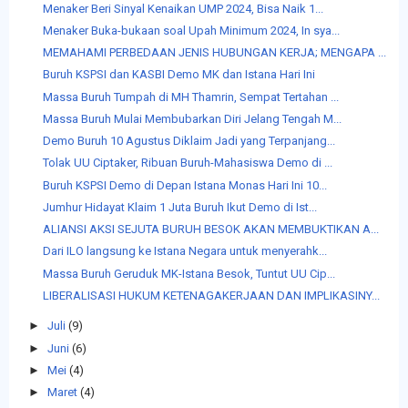
Menaker Beri Sinyal Kenaikan UMP 2024, Bisa Naik 1...
Menaker Buka-bukaan soal Upah Minimum 2024, In sya...
MEMAHAMI PERBEDAAN JENIS HUBUNGAN KERJA; MENGAPA ...
Buruh KSPSI dan KASBI Demo MK dan Istana Hari Ini
Massa Buruh Tumpah di MH Thamrin, Sempat Tertahan ...
Massa Buruh Mulai Membubarkan Diri Jelang Tengah M...
Demo Buruh 10 Agustus Diklaim Jadi yang Terpanjang...
Tolak UU Ciptaker, Ribuan Buruh-Mahasiswa Demo di ...
Buruh KSPSI Demo di Depan Istana Monas Hari Ini 10...
Jumhur Hidayat Klaim 1 Juta Buruh Ikut Demo di Ist...
ALIANSI AKSI SEJUTA BURUH BESOK AKAN MEMBUKTIKAN A...
Dari ILO langsung ke Istana Negara untuk menyerahk...
Massa Buruh Geruduk MK-Istana Besok, Tuntut UU Cip...
LIBERALISASI HUKUM KETENAGAKERJAAN DAN IMPLIKASINY...
►
Juli
(9)
►
Juni
(6)
►
Mei
(4)
►
Maret
(4)