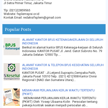
Jl Setra Primer Timur, Jakarta Timur
Tlp: (021)22859565
Website: fsplemspsi.or.id
Kontak Email: redaksifsplem@gmail.com
Popular Posts
ALAMAT KANTOR BPJS KETENAGAKERJAAN DI SELURUH
INDONESIA
Berikut ini alamat kantor BPJS Ketenaga-kerjaan di Seluruh
Indonesia: KANTOR PUSAT:Jl. Jend. Gatot Subroto No. 79
Jakarta Selatan 12930 Tlp....
ALAMAT KANTOR & TELEPON BPJS KESEHATAN SELURUH
INDONESIA
KANTOR PUSAT : Jl.Letjend.Suprapto,Cempaka Putih,
Jakarta Pusat 10510 Telp. :(021) 4212938 Kantor Divisi
Regional I (NAD dan Sumatera Utara)...
MEMAHAMI PERJANJIAN KERJA WAKTU TERTENTU
(PKWT)
MEMAHAMI PERJANJIAN KERJA WAKTU TERTENTU
(PKWT) Oleh: Yosep Ubaama Kolin Persoalan tentang
pekerja kontrak seakan menjadi persoalan ab...