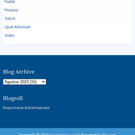
Politik.
Pristiwa
Tokoh
Upah Minimum
Video
Blog Archive
Blogroll
Responsive Advertisement
Copyright ©
2026
fsplemspsi.or.id
| Powered by
Blogger