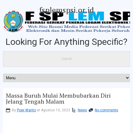
fsplemspsi.or.id
Looking For Anything Specific?
Massa Buruh Mulai Membubarkan Diri
Jelang Tengah Malam
By
Poer Wanto
at Agustus 10, 2023
News
No comments