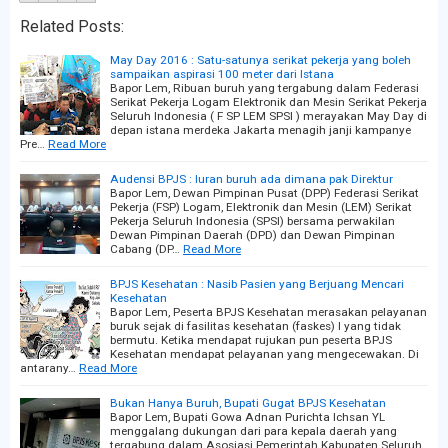
Related Posts:
May Day 2016 : Satu-satunya serikat pekerja yang boleh
sampaikan aspirasi 100 meter dari Istana
Bapor Lem, Ribuan buruh yang tergabung dalam Federasi
Serikat Pekerja Logam Elektronik dan Mesin Serikat Pekerja
Seluruh Indonesia ( F SP LEM SPSI ) merayakan May Day di
depan istana merdeka Jakarta menagih janji kampanye
Pre…
Read More
Audensi BPJS : Iuran buruh ada dimana pak Direktur
Bapor Lem, Dewan Pimpinan Pusat (DPP) Federasi Serikat
Pekerja (FSP) Logam, Elektronik dan Mesin (LEM) Serikat
Pekerja Seluruh Indonesia (SPSI) bersama perwakilan
Dewan Pimpinan Daerah (DPD) dan Dewan Pimpinan
Cabang (DP…
Read More
BPJS Kesehatan : Nasib Pasien yang Berjuang Mencari
Kesehatan
Bapor Lem, Peserta BPJS Kesehatan merasakan pelayanan
buruk sejak di fasilitas kesehatan (faskes) I yang tidak
bermutu. Ketika mendapat rujukan pun peserta BPJS
Kesehatan mendapat pelayanan yang mengecewakan. Di
antarany…
Read More
Bukan Hanya Buruh, Bupati Gugat BPJS Kesehatan
Bapor Lem, Bupati Gowa Adnan Purichta Ichsan YL
menggalang dukungan dari para kepala daerah yang
tergabung dalam Asosiasi Pemerintah Kabupaten Seluruh