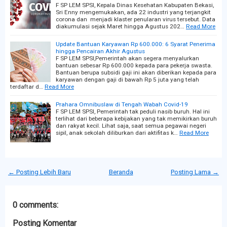
F SP LEM SPSI, Kepala Dinas Kesehatan Kabupaten Bekasi,
Sri Enny mengemukakan, ada 22 industri yang terjangkit
corona dan menjadi klaster penularan virus tersebut. Data
diakumulasi sejak Maret hingga Agustus 202…
Read More
Update Bantuan Karyawan Rp 600.000: 6 Syarat Penerima
hingga Pencairan Akhir Agustus
F SP LEM SPSI,Pemerintah akan segera menyalurkan
bantuan sebesar Rp 600.000 kepada para pekerja swasta.
Bantuan berupa subsidi gaji ini akan diberikan kepada para
karyawan dengan gaji di bawah Rp 5 juta yang telah
terdaftar d…
Read More
Prahara Omnibuslaw di Tengah Wabah Covid-19
F SP LEM SPSI, Pemerintah tak peduli nasib buruh. Hal ini
terlihat dari beberapa kebijakan yang tak memikirkan buruh
dan rakyat kecil. Lihat saja, saat semua pegawai negeri
sipil, anak sekolah diliburkan dari aktifitas k…
Read More
← Posting Lebih Baru
Beranda
Posting Lama →
0 comments:
Posting Komentar