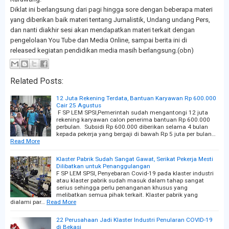
Diklat ini berlangsung dari pagi hingga sore dengan beberapa materi
yang diberikan baik materi tentang Jurnalistik, Undang undang Pers,
dan nanti diakhir sesi akan mendapatkan materi terkait dengan
pengelolaan You Tube dan Media Online, sampai berita ini di
released kegiatan pendidikan media masih berlangsung.(obn)
Related Posts:
12 Juta Rekening Terdata, Bantuan Karyawan Rp 600.000
Cair 25 Agustus
F SP LEM SPSI,Pemerintah sudah mengantongi 12 juta
rekening karyawan calon penerima bantuan Rp 600.000
perbulan. Subsidi Rp 600.000 diberikan selama 4 bulan
kepada pekerja yang bergaji di bawah Rp 5 juta per bulan…
Read More
Klaster Pabrik Sudah Sangat Gawat, Serikat Pekerja Mesti
Dilibatkan untuk Penanggulangan
F SP LEM SPSI, Penyebaran Covid-19 pada klaster industri
atau klaster pabrik sudah masuk dalam tahap sangat
serius sehingga perlu penanganan khusus yang
melibatkan semua pihak terkait. Klaster pabrik yang
dialami par…
Read More
22 Perusahaan Jadi Klaster Industri Penularan COVID-19
di Bekasi