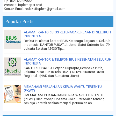
Tlp: (021)22859565
Website: fsplemspsi.or.id
Kontak Email: redaksifsplem@gmail.com
Popular Posts
ALAMAT KANTOR BPJS KETENAGAKERJAAN DI SELURUH
INDONESIA
Berikut ini alamat kantor BPJS Ketenaga-kerjaan di Seluruh
Indonesia: KANTOR PUSAT:Jl. Jend. Gatot Subroto No. 79
Jakarta Selatan 12930 Tlp....
ALAMAT KANTOR & TELEPON BPJS KESEHATAN SELURUH
INDONESIA
KANTOR PUSAT : Jl.Letjend.Suprapto,Cempaka Putih,
Jakarta Pusat 10510 Telp. :(021) 4212938 Kantor Divisi
Regional I (NAD dan Sumatera Utara)...
MEMAHAMI PERJANJIAN KERJA WAKTU TERTENTU
(PKWT)
MEMAHAMI PERJANJIAN KERJA WAKTU TERTENTU
(PKWT) Oleh: Yosep Ubaama Kolin Persoalan tentang
pekerja kontrak seakan menjadi persoalan ab...