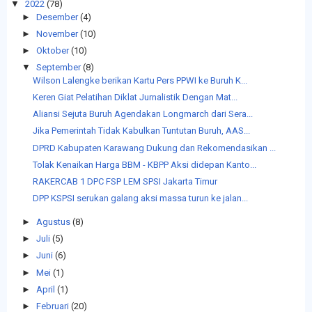
▼
2022
(78)
►
Desember
(4)
►
November
(10)
►
Oktober
(10)
▼
September
(8)
Wilson Lalengke berikan Kartu Pers PPWI ke Buruh K...
Keren Giat Pelatihan Diklat Jurnalistik Dengan Mat...
Aliansi Sejuta Buruh Agendakan Longmarch dari Sera...
Jika Pemerintah Tidak Kabulkan Tuntutan Buruh, AAS...
DPRD Kabupaten Karawang Dukung dan Rekomendasikan ...
Tolak Kenaikan Harga BBM - KBPP Aksi didepan Kanto...
RAKERCAB 1 DPC FSP LEM SPSI Jakarta Timur
DPP KSPSI serukan galang aksi massa turun ke jalan...
►
Agustus
(8)
►
Juli
(5)
►
Juni
(6)
►
Mei
(1)
►
April
(1)
►
Februari
(20)