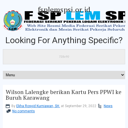
fsplemspsi.or.id
Looking For Anything Specific?
Wilson Lalengke berikan Kartu Pers PPWI ke
Buruh Karawang
By
Ekha Rosyid Kurniawan, SH.
at September 29, 2022
News
No comments