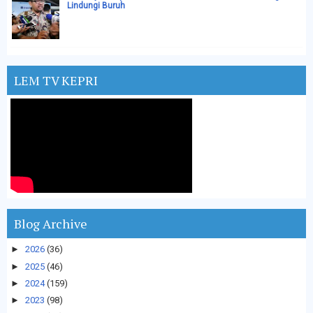
Lindungi Buruh
LEM TV KEPRI
Blog Archive
►
2026
(36)
►
2025
(46)
►
2024
(159)
►
2023
(98)