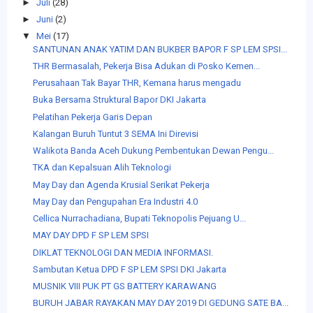
►
Juli
(28)
►
Juni
(2)
▼
Mei
(17)
SANTUNAN ANAK YATIM DAN BUKBER BAPOR F SP LEM SPSI...
THR Bermasalah, Pekerja Bisa Adukan di Posko Kemen...
Perusahaan Tak Bayar THR, Kemana harus mengadu
Buka Bersama Struktural Bapor DKI Jakarta
Pelatihan Pekerja Garis Depan
Kalangan Buruh Tuntut 3 SEMA Ini Direvisi
Walikota Banda Aceh Dukung Pembentukan Dewan Pengu...
TKA dan Kepalsuan Alih Teknologi
May Day dan Agenda Krusial Serikat Pekerja
May Day dan Pengupahan Era Industri 4.0
Cellica Nurrachadiana, Bupati Teknopolis Pejuang U...
MAY DAY DPD F SP LEM SPSI
DIKLAT TEKNOLOGI DAN MEDIA INFORMASI.
Sambutan Ketua DPD F SP LEM SPSI DKI Jakarta
MUSNIK VIII PUK PT GS BATTERY KARAWANG
BURUH JABAR RAYAKAN MAY DAY 2019 DI GEDUNG SATE BA...