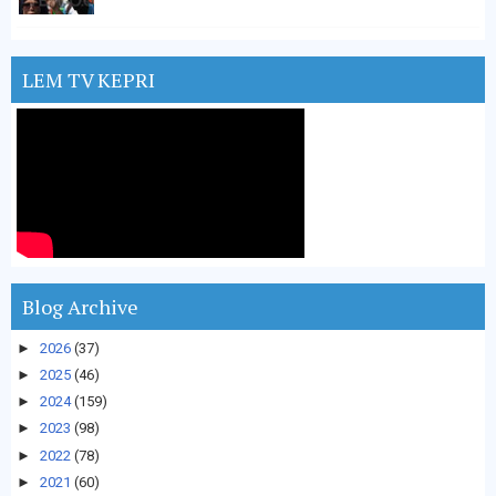
LEM TV KEPRI
Blog Archive
►
2026
(37)
►
2025
(46)
►
2024
(159)
►
2023
(98)
►
2022
(78)
►
2021
(60)