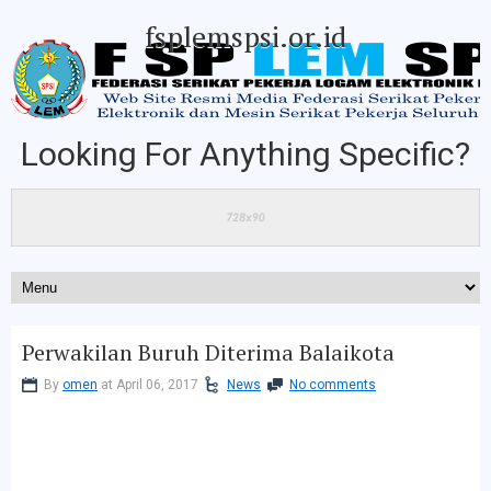
fsplemspsi.or.id
Looking For Anything Specific?
Perwakilan Buruh Diterima Balaikota
By
omen
at April 06, 2017
News
No comments