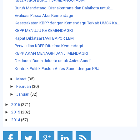
MASA AKSI BURUH SAMBANGGI ADM
Buruh Mendatangi Disnakertrans dan Balaikota untuk...
Evaluasi Pasca Aksi Kemendagri
Kesepakatan KBPP dengan Kemendagri Terkait UMSK Ka...
KBPP MENUJU KE KEMENDAGRI
Rapat Diklatsar1AVII BAPOR LEM
Perwakilan KBPP Diterima Kemendagri
KBPP AKAN MENAGIH JANJI MENDAGRI
Deklarasi Buruh Jakarta untuk Anies Sandi
Kontrak Politik Paslon Anies-Sandi dengan KBJ
►
Maret
(35)
►
Februari
(30)
►
Januari
(32)
►
2016
(271)
►
2015
(202)
►
2014
(57)