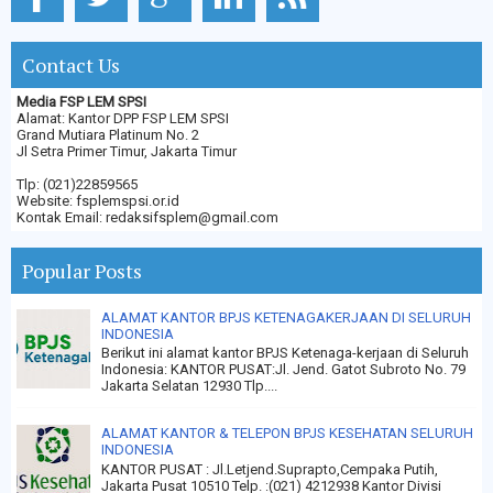
Contact Us
Media FSP LEM SPSI
Alamat: Kantor DPP FSP LEM SPSI
Grand Mutiara Platinum No. 2
Jl Setra Primer Timur, Jakarta Timur
Tlp: (021)22859565
Website: fsplemspsi.or.id
Kontak Email: redaksifsplem@gmail.com
Popular Posts
ALAMAT KANTOR BPJS KETENAGAKERJAAN DI SELURUH
INDONESIA
Berikut ini alamat kantor BPJS Ketenaga-kerjaan di Seluruh
Indonesia: KANTOR PUSAT:Jl. Jend. Gatot Subroto No. 79
Jakarta Selatan 12930 Tlp....
ALAMAT KANTOR & TELEPON BPJS KESEHATAN SELURUH
INDONESIA
KANTOR PUSAT : Jl.Letjend.Suprapto,Cempaka Putih,
Jakarta Pusat 10510 Telp. :(021) 4212938 Kantor Divisi