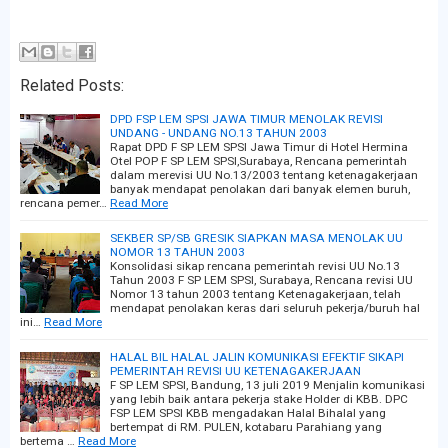
Related Posts:
DPD FSP LEM SPSI JAWA TIMUR MENOLAK REVISI
UNDANG - UNDANG NO.13 TAHUN 2003
Rapat DPD F SP LEM SPSI Jawa Timur di Hotel Hermina
Otel POP F SP LEM SPSI,Surabaya, Rencana pemerintah
dalam merevisi UU No.13/2003 tentang ketenagakerjaan
banyak mendapat penolakan dari banyak elemen buruh,
rencana pemer…
Read More
SEKBER SP/SB GRESIK SIAPKAN MASA MENOLAK UU
NOMOR 13 TAHUN 2003
Konsolidasi sikap rencana pemerintah revisi UU No.13
Tahun 2003 F SP LEM SPSI, Surabaya, Rencana revisi UU
Nomor 13 tahun 2003 tentang Ketenagakerjaan, telah
mendapat penolakan keras dari seluruh pekerja/buruh hal
ini…
Read More
HALAL BIL HALAL JALIN KOMUNIKASI EFEKTIF SIKAPI
PEMERINTAH REVISI UU KETENAGAKERJAAN
F SP LEM SPSI, Bandung, 13 juli 2019 Menjalin komunikasi
yang lebih baik antara pekerja stake Holder di KBB. DPC
FSP LEM SPSI KBB mengadakan Halal Bihalal yang
bertempat di RM. PULEN, kotabaru Parahiang yang
bertema …
Read More