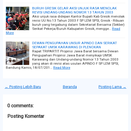
BURUH GRESIK GELAR AKSI UNJUK RASA MENOLAK
REVISI UNDANG-UNDANG NOMOR 13 TAHUN 2003
Aksi unjuk rasa didepan Kantor Bupati Kab Gresik menolak
revisi UU No.13 Tahun 2003 F SP LEM SPSI, Gresik - Ribuan
buruh yang tergabung dalam Sekretariat Bersama (Sekber)
Serikat Pekerja/Buruh Kabupaten Gresik, mengge…
Read
More
DEWAN PENGUPAHAN UNSUR APINDO DAN SERIKAT
SEPAKAT UMSK KARAWANG DI PLENOKAN
Rapat TRIPARTIT Propinsi Jawa Barat bersama Dewan
Pengupahan Propinsi Jawa Barat menyikapi UMSK
Karawang dan Undang-undang Nomor 13 Tahun 2003
yang akan di revisi atas usulan APINDO F SP LEM SPSI,
Bandung Kamis, 18/07/201…
Read More
← Posting Lebih Baru
Beranda
Posting Lama →
0 comments:
Posting Komentar