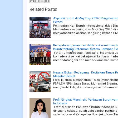
Related Posts:
Aspirasi Buruh di May Day 2026: Pengesahan
Persen
Peringatan Hari Buruh Internasional (May D
Memanfaatkan peringatan May Day 2026 di K
menyampaikan aspirasi langsung kepada Pre
Penandatanganan dan deklarasi komitmen ber
Buruh tentang Reformasi Sistem Jaminan Sos
Foto: 10 Konfederasi Terbesar di Indonesia 
konfederasi serikat pekerja/serikat buruh terb
menandatangani dan mendeklarasikan komi
Negara Bukan Pedagang : Kebijakan Tanpa P
Masalah Sosial
Foto: Ilustrasi Demonstrasi Tolak impor pi
FSP LEM SPSI Jawa Barat, Muhamad Sidarta,
mengambil kebijakan strategis semata-mata 
Profil Singkat Marsinah: Pahlawan Buruh ya
Indonesia
Foto: Marsinah Pahlawan Buruh Indonesia N
dikenang sebagai salah satu simbol perjuang
sederhana asal Kabupaten Nganjuk, Jawa Tim