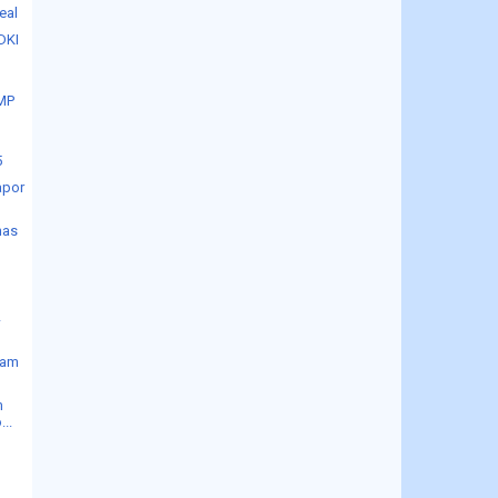
eal
DKI
MP
5
apor
nas
4
lam
m
..