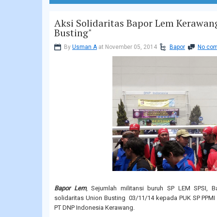
Aksi Solidaritas Bapor Lem Kerawang
Busting"
By
Usman A
at November 05, 2014
Bapor
No co
Bapor Lem
, Sejumlah militansi buruh SP LEM SPSI,
solidaritas Union Busting 03/11/14 kepada PUK SP PPMI 
PT DNP Indonesia Kerawang.