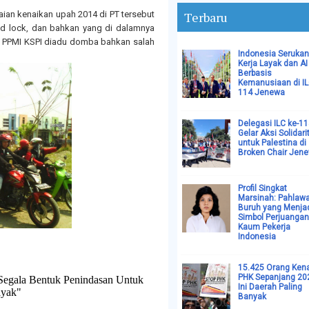
aian kenaikan upah 2014 di PT tersebut
Terbaru
d lock, dan bahkan yang di dalamnya
P PPMI KSPI diadu domba bahkan salah
Indonesia Serukan
Kerja Layak dan AI
Berbasis
Kemanusiaan di I
114 Jenewa
Delegasi ILC ke-1
Gelar Aksi Solidari
untuk Palestina di
Broken Chair Jen
Profil Singkat
Marsinah: Pahlaw
Buruh yang Menja
Simbol Perjuangan
Kaum Pekerja
Indonesia
15.425 Orang Ken
PHK Sepanjang 20
Segala Bentuk Penindasan Untuk
Ini Daerah Paling
yak"
Banyak