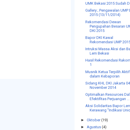
UMK Bekasi 2015 Sudah D
Gallery ; Pengawalan UMP 
2015 (13/11/2014)
Rekomendasi Dewan
Pengupahan Besaran U
DKI 2015
Bapor DKI Kawal
Rekomendasi UMP 201
Intruksi Massa Aksi dan B
Lem Bekasi
Hasil Rekomendasi Rakor
1
Musnik Ketua Terpilih Aktif
dalam Kebaporan
Sidang KHL DKI Jakarta 0
November 2014
Optimalkan Resources Da
Efektifitas Perjuangan ...
Aksi Solidaritas Bapor Le
Kerawang "Indikasi Unio.
►
Oktober
(19)
►
Agustus
(4)