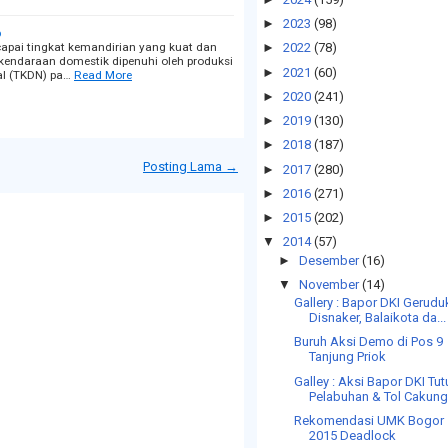
►
2023
(98)
p
ncapai tingkat kemandirian yang kuat dan
►
2022
(78)
 kendaraan domestik dipenuhi oleh produksi
►
2021
(60)
al (TKDN) pa…
Read More
►
2020
(241)
►
2019
(130)
►
2018
(187)
Posting Lama →
►
2017
(280)
►
2016
(271)
►
2015
(202)
▼
2014
(57)
►
Desember
(16)
▼
November
(14)
Gallery : Bapor DKI Gerudu
Disnaker, Balaikota da...
Buruh Aksi Demo di Pos 9
Tanjung Priok
Galley : Aksi Bapor DKI Tu
Pelabuhan & Tol Cakun
Rekomendasi UMK Bogor
2015 Deadlock