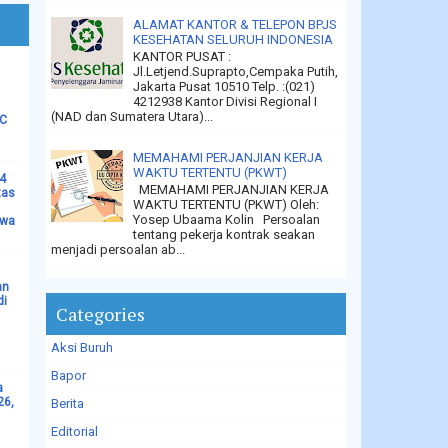
ALAMAT KANTOR & TELEPON BPJS
KESEHATAN SELURUH INDONESIA
KANTOR PUSAT :
Jl.Letjend.Suprapto,Cempaka Putih,
Jakarta Pusat 10510 Telp. :(021)
4212938 Kantor Divisi Regional I
(NAD dan Sumatera Utara)...
LC
MEMAHAMI PERJANJIAN KERJA
WAKTU TERTENTU (PKWT)
14
MEMAHAMI PERJANJIAN KERJA
tas
WAKTU TERTENTU (PKWT) Oleh:
Yosep Ubaama Kolin Persoalan
ewa
tentang pekerja kontrak seakan
menjadi persoalan ab...
an
di
Categories
Aksi Buruh
Bapor
a
26,
Berita
Editorial