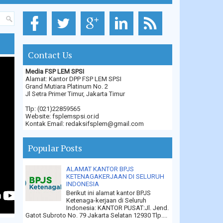
Contact Us
Media FSP LEM SPSI
Alamat: Kantor DPP FSP LEM SPSI
Grand Mutiara Platinum No. 2
Jl Setra Primer Timur, Jakarta Timur
Tlp: (021)22859565
Website: fsplemspsi.or.id
Kontak Email: redaksifsplem@gmail.com
Popular Posts
ALAMAT KANTOR BPJS
KETENAGAKERJAAN DI SELURUH
INDONESIA
Berikut ini alamat kantor BPJS
Ketenaga-kerjaan di Seluruh
Indonesia: KANTOR PUSAT:Jl. Jend.
Gatot Subroto No. 79 Jakarta Selatan 12930 Tlp....