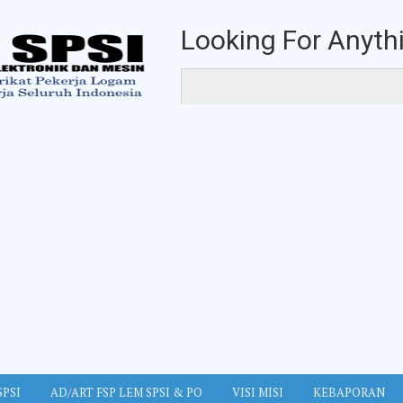
Looking For Anythi
SPSI
AD/ART FSP LEM SPSI & PO
VISI MISI
KEBAPORAN