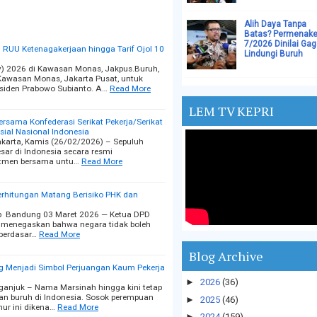
Alih Daya Tanpa
Batas? Permenake
7/2026 Dinilai Gag
 RUU Ketenagakerjaan hingga Tarif Ojol 10
Lindungi Buruh
ay) 2026 di Kawasan Monas, Jakpus.Buruh,
awasan Monas, Jakarta Pusat, untuk
siden Prabowo Subianto. A…
Read More
LEM TV KEPRI
sama Konfederasi Serikat Pekerja/Serikat
ial Nasional Indonesia
Jakarta, Kamis (26/02/2026) – Sepuluh
esar di Indonesia secara resmi
tmen bersama untu…
Read More
erhitungan Matang Berisiko PHK dan
ckup Bandung 03 Maret 2026 — Ketua DPD
 menegaskan bahwa negara tidak boleh
berdasar…
Read More
Blog Archive
ng Menjadi Simbol Perjuangan Kaum Pekerja
►
2026
(36)
ganjuk – Nama Marsinah hingga kini tetap
an buruh di Indonesia. Sosok perempuan
►
2025
(46)
ur ini dikena…
Read More
►
2024
(159)