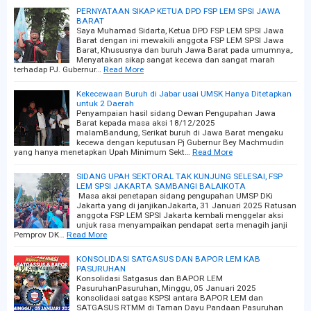
PERNYATAAN SIKAP KETUA DPD FSP LEM SPSI JAWA
BARAT
Saya Muhamad Sidarta, Ketua DPD FSP LEM SPSI Jawa
Barat dengan ini mewakili anggota FSP LEM SPSI Jawa
Barat, Khususnya dan buruh Jawa Barat pada umumnya,.
Menyatakan sikap sangat kecewa dan sangat marah
terhadap PJ. Gubernur…
Read More
Kekecewaan Buruh di Jabar usai UMSK Hanya Ditetapkan
untuk 2 Daerah
Penyampaian hasil sidang Dewan Pengupahan Jawa
Barat kepada masa aksi 18/12/2025
malamBandung, Serikat buruh di Jawa Barat mengaku
kecewa dengan keputusan Pj Gubernur Bey Machmudin
yang hanya menetapkan Upah Minimum Sekt…
Read More
SIDANG UPAH SEKTORAL TAK KUNJUNG SELESAI, FSP
LEM SPSI JAKARTA SAMBANGI BALAIKOTA
Masa aksi penetapan sidang pengupahan UMSP DKi
Jakarta yang di janjikanJakarta, 31 Januari 2025 Ratusan
anggota FSP LEM SPSI Jakarta kembali menggelar aksi
unjuk rasa menyampaikan pendapat serta menagih janji
Pemprov DK…
Read More
KONSOLIDASI SATGASUS DAN BAPOR LEM KAB
PASURUHAN
Konsolidasi Satgasus dan BAPOR LEM
PasuruhanPasuruhan, Minggu, 05 Januari 2025
konsolidasi satgas KSPSI antara BAPOR LEM dan
SATGASUS RTMM di Taman Dayu Pandaan Pasuruhan