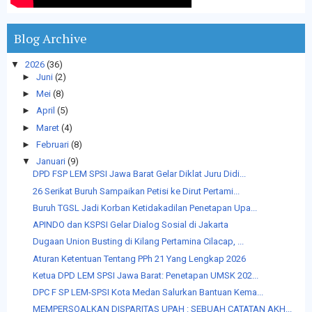
Blog Archive
▼
2026
(36)
►
Juni
(2)
►
Mei
(8)
►
April
(5)
►
Maret
(4)
►
Februari
(8)
▼
Januari
(9)
DPD FSP LEM SPSI Jawa Barat Gelar Diklat Juru Didi...
26 Serikat Buruh Sampaikan Petisi ke Dirut Pertami...
Buruh TGSL Jadi Korban Ketidakadilan Penetapan Upa...
APINDO dan KSPSI Gelar Dialog Sosial di Jakarta
Dugaan Union Busting di Kilang Pertamina Cilacap, ...
Aturan Ketentuan Tentang PPh 21 Yang Lengkap 2026
Ketua DPD LEM SPSI Jawa Barat: Penetapan UMSK 202...
DPC F SP LEM-SPSI Kota Medan Salurkan Bantuan Kema...
MEMPERSOALKAN DISPARITAS UPAH : SEBUAH CATATAN AKH...