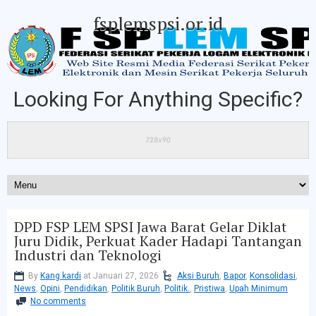
fsplemspsi.or.id
Looking For Anything Specific?
DPD FSP LEM SPSI Jawa Barat Gelar Diklat
Juru Didik, Perkuat Kader Hadapi Tantangan
Industri dan Teknologi
By
Kang kardi
at Januari 27, 2026
Aksi Buruh
,
Bapor
,
Konsolidasi
,
News
,
Opini
,
Pendidikan
,
Politik Buruh
,
Politik.
,
Pristiwa
,
Upah Minimum
No comments