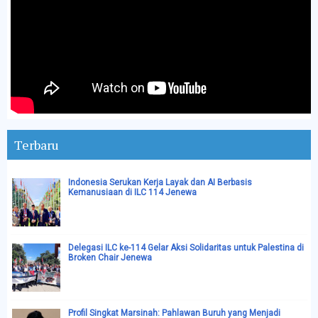
Terbaru
Indonesia Serukan Kerja Layak dan AI Berbasis
Kemanusiaan di ILC 114 Jenewa
Delegasi ILC ke-114 Gelar Aksi Solidaritas untuk Palestina di
Broken Chair Jenewa
Profil Singkat Marsinah: Pahlawan Buruh yang Menjadi