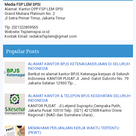
Media FSP LEM SPSI
Alamat: Kantor DPP FSP LEM SPSI
Grand Mutiara Platinum No. 2
Jl Setra Primer Timur, Jakarta Timur
Tlp: (021)22859565
Website: fsplemspsi.or.id
Kontak Email: redaksifsplem@gmail.com
Popular Posts
ALAMAT KANTOR BPJS KETENAGAKERJAAN DI SELURUH
INDONESIA
Berikut ini alamat kantor BPJS Ketenaga-kerjaan di Seluruh
Indonesia: KANTOR PUSAT:Jl. Jend. Gatot Subroto No. 79
Jakarta Selatan 12930 Tlp....
ALAMAT KANTOR & TELEPON BPJS KESEHATAN SELURUH
INDONESIA
KANTOR PUSAT : Jl.Letjend.Suprapto,Cempaka Putih,
Jakarta Pusat 10510 Telp. :(021) 4212938 Kantor Divisi
Regional I (NAD dan Sumatera Utara)...
MEMAHAMI PERJANJIAN KERJA WAKTU TERTENTU
(PKWT)