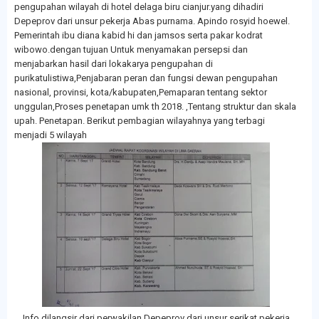
pengupahan wilayah di hotel delaga biru cianjur.yang dihadiri
Depeprov dari unsur pekerja Abas purnama. Apindo rosyid hoewel.
Pemerintah ibu diana kabid hi dan jamsos serta pakar kodrat
wibowo.dengan tujuan Untuk menyamakan persepsi dan
menjabarkan hasil dari lokakarya pengupahan di
purikatulistiwa,Penjabaran peran dan fungsi dewan pengupahan
nasional, provinsi, kota/kabupaten,Pemaparan tentang sektor
unggulan,Proses penetapan umk th 2018. ,Tentang struktur dan skala
upah. Penetapan. Berikut pembagian wilayahnya yang terbagi
menjadi 5 wilayah
Info dilangsir dari perwakilan Depeprov dari unsur serikat pekerja