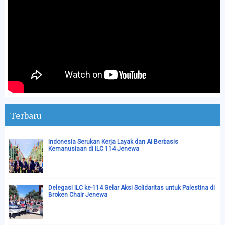
Terbaru
Indonesia Serukan Kerja Layak dan AI Berbasis
Kemanusiaan di ILC 114 Jenewa
Delegasi ILC ke-114 Gelar Aksi Solidaritas untuk Palestina di
Broken Chair Jenewa