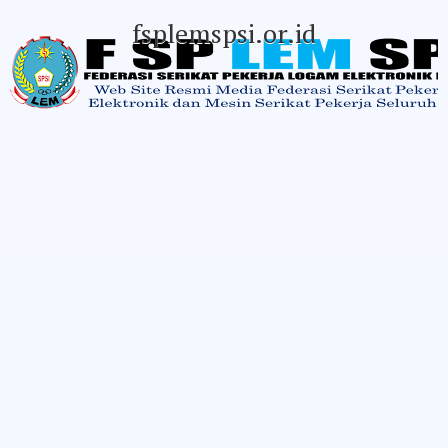
fsplemspsi.or.id