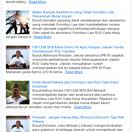
buruh/pekerj…
Read More
Makin Banyak Akademisi yang Tolak Omnibus Law,
Pemerintah Mulai Goyah
Buruh,Semakin panjang deret cendekiawan dan akademisi
yang menolak Omnibus Law dan membeberkan secara
ilmiah dampak negatifnya terhadap kehidupan bangsa.
Oleh sebab itu eksistensi Omnibus Law RUU Cipta Kerja
jangan hanya d…
Read More
FSP LEM SPSI Batal Demo 30 April, Respon Jokowi Tunda
Pembahasan RUU Ciptaker
Buruh,Akhirnya Presiden Jokowi bersama DPR RI sepakat
menunda pembahasan klaster Ketenagakerjaan dalam
RUU Cipta Kerja. Jokowi mengatakan sudah
menyampaikan hal itu kepada Ketua DPR RI Puan
Maharani, pada Kamis (23/4) kema…
Read More
Inilah Nasib Pekerja jika Omnibus Law RUU Cipta Kerja
Disahkan
Buruh,Ketua Umum FSP LEM SPSI Arif Minardi
menyampaikan kajian dan analisanya jika nantinya
Omnibus Law RUU Cipta Kerja disyahkan. Paparan ini
dapat mengambarkan betapa masa depan kaum
pekerja/buruh semakin suram dan marta…
Read More
Presiden: Jangan Hanya Mau Stimulus Ekonomi Tapi PHK
Pekerja
Buruh,Presiden Joko Widodo (Jokowi) menginstruksikan
para gubernur di berbagai daerah untuk memperkuat dan