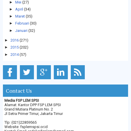
►
Mei
(27)
►
April
(34)
►
Maret
(35)
►
Februari
(30)
►
Januari
(32)
►
2016
(271)
►
2015
(202)
►
2014
(57)
Contact Us
Media FSP LEM SPSI
Alamat: Kantor DPP FSP LEM SPSI
Grand Mutiara Platinum No. 2
Jl Setra Primer Timur, Jakarta Timur
Tlp: (021)22859565
Website: fsplemspsi.or.id