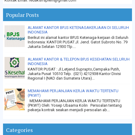
Kontak Email: redaksifsplem@gmail.com
Popular Posts
ALAMAT KANTOR BPJS KETENAGAKERJAAN DI SELURUH
INDONESIA
Berikut ini alamat kantor BPJS Ketenaga-kerjaan di Seluruh
Indonesia: KANTOR PUSAT:Jl. Jend. Gatot Subroto No. 79
Jakarta Selatan 12930 Tlp....
ALAMAT KANTOR & TELEPON BPJS KESEHATAN SELURUH
INDONESIA
KANTOR PUSAT : Jl.Letjend.Suprapto,Cempaka Putih,
Jakarta Pusat 10510 Telp. :(021) 4212938 Kantor Divisi
Regional I (NAD dan Sumatera Utara)...
MEMAHAMI PERJANJIAN KERJA WAKTU TERTENTU
(PKWT)
MEMAHAMI PERJANJIAN KERJA WAKTU TERTENTU
(PKWT) Oleh: Yosep Ubaama Kolin Persoalan tentang
pekerja kontrak seakan menjadi persoalan ab...
Categories