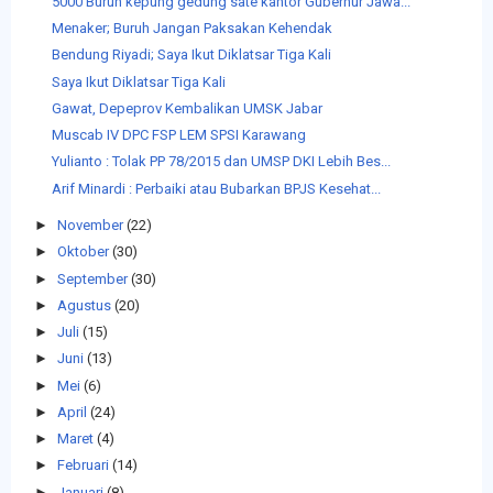
5000 Buruh kepung gedung sate kantor Gubernur Jawa...
Menaker; Buruh Jangan Paksakan Kehendak
Bendung Riyadi; Saya Ikut Diklatsar Tiga Kali
Saya Ikut Diklatsar Tiga Kali
Gawat, Depeprov Kembalikan UMSK Jabar
Muscab IV DPC FSP LEM SPSI Karawang
Yulianto : Tolak PP 78/2015 dan UMSP DKI Lebih Bes...
Arif Minardi : Perbaiki atau Bubarkan BPJS Kesehat...
►
November
(22)
►
Oktober
(30)
►
September
(30)
►
Agustus
(20)
►
Juli
(15)
►
Juni
(13)
►
Mei
(6)
►
April
(24)
►
Maret
(4)
►
Februari
(14)
►
Januari
(8)