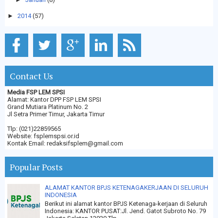
►
2014
(57)
Contact Us
Media FSP LEM SPSI
Alamat: Kantor DPP FSP LEM SPSI
Grand Mutiara Platinum No. 2
Jl Setra Primer Timur, Jakarta Timur
Tlp: (021)22859565
Website: fsplemspsi.or.id
Kontak Email: redaksifsplem@gmail.com
Popular Posts
ALAMAT KANTOR BPJS KETENAGAKERJAAN DI SELURUH
INDONESIA
Berikut ini alamat kantor BPJS Ketenaga-kerjaan di Seluruh
Indonesia: KANTOR PUSAT:Jl. Jend. Gatot Subroto No. 79