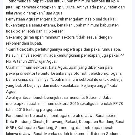
"Rekomendasi bupati kami untuk upah minimum sektoral ini Rp 4
juta. Tapi ternyata ditetapkan Rp 3,8 juta. Artinya ada penyunatan dari
nilai yang diharapkan," ujar Agus.
Pernyataan Agus mengenai buruh mengalami nasib sial dua kali
bukan tanpa alasan.Pertama, kenaikan upah minimum kabupaten
tidak boleh lebih dari 11,5 persen.
Sekarang giliran upah minimum sektoral tidak sesuai dengan
rekomendasi bupati.
"Kami tidak tahu perhitungannya seperti apa dan pakai rumus apa.
Kalau nilainya seperti ini, ada kemungkinan penetapan juga pakai PP
No 78 tahun 2015," ujar Agus.
Upah minimum sektoral, kata Agus, upah yang diberikan para
pekerja di sektor tertentu. Di antaranya otomotif, elektronik, logam,
bahan kimia, dan lainnya. "Upah minimum sektoral itu untuk pekerja
yang bobot kerjanya dan risiko kecelakaan kerjanya tinggi," kata
Agus.
Awalnya ribuan buruh berunjuk rasa menuntut Gubernur Jabar
menetapkan upah minimum sektoral 2016 sekaligus menolak PP 78
tahun 2015 tentang pengupahan.
Para buruh ini berasal dari berbagai daerah di Jawa Barat seperti
Kota Bandung, Cimahi, Karawang, Bekasi, Kabupaten Bandung Barat
(KBB), Kabupaten Bandung, Sumedang, dan beberapa daerah
lainnya di Jawa Barat. Mereka sudah berkumpul di depan Gedung