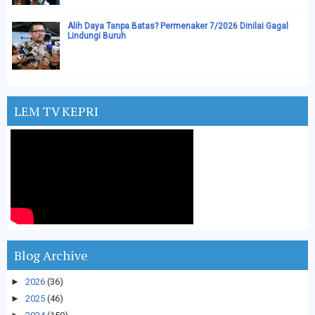
Alih Daya Tanpa Batas? Permenaker 7/2026 Dinilai Gagal
Lindungi Buruh
LEM TV KEPRI
Blog Archive
►
2026
(36)
►
2025
(46)