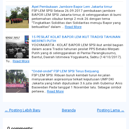
Apel Pembukaan Jambore Bapor Lem Jakarta timur
FSP LEM SPSI Selasa 26.09.2017 pembukaan jambore
BAPOR LEM SPSI Jakarta timur, di selenggarakan di bumi
perkemahan cibubur kempi 2 mck 26 dengan tema
"Tingkatkan Soliditas dan Solidaritas menuju Bapor yang
berkualitas" dalam …
Read More
15 PESILAT KOLAT BAPOR LEM IKUT TRADISI TAHUNAN
MERPATI PUTIH
YOGYAKARTA - KOLAT BAPOR LEM SPSI ikut ambil bagian
dalam acara Tradisi tahunan pesilat PPS Betako Merpati
Putih yang di selenggarakan di Pantai Parangkusumo,
Bantul, Daerah Istimewa Yogyakarta, Sabtu (14/10/2017).
Tu…
Read More
"Ondel-ondel" FSP LEM SPSI Terus Berjuang.
FSP LEM SPSI. Ribuan buruh kembali turun ke jalan
menyuarakan aspirasinya terkait keputusan UMP DKI
Jakarta yang telah diputuskan 3.6 juta oleh Gubernur Anis
Baswedan Pada tanggal 1 November lalu. Sebagai simbol
perlawa…
Read More
← Posting Lebih Baru
Beranda
Posting Lama →
0 comments: