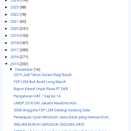
►
2024
(159)
►
2023
(98)
►
2022
(78)
►
2021
(60)
►
2020
(241)
►
2019
(130)
►
2018
(187)
►
2017
(280)
►
2016
(271)
▼
2015
(202)
▼
Desember
(16)
2015 Jadi Tahun Suram Bagi Buruh
FSP LEM Ikut Andil Long March
Bapor Kawal Unjuk Rasa PT DKB
Pengaturan HAT / Gaji ke 14
UMSP 2016 DKI Jakarta Nasibmu Kini
5000 Anggota FSP LEM Datangi Gedung Sate
Penetapan Upah Minimum Jawa Barat yang menuai Kont...
RIBUAN BURUH GERUDUK GEDUNG SATE