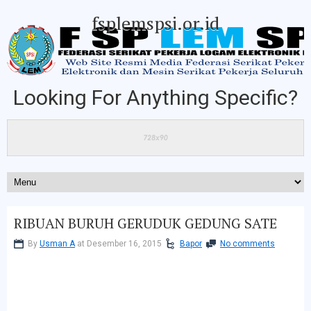
fsplemspsi.or.id
Looking For Anything Specific?
RIBUAN BURUH GERUDUK GEDUNG SATE
By
Usman A
at Desember 16, 2015
Bapor
No comments