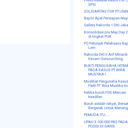
Press Release Resmi FSP
SPSI
SOLIDARITAS FOR PT.UNI
Bapor Apel Persiapan Ma
Gallery Rakorda 1 DKI Jaka
Konsolidasi pra May Day 
di tingkat PUK
PO Petunjuk Pelaksana Ba
Lem
Rakorda DKI Ir Arif Minardi
Kecam Outsourching
BUKTI PENGUSAHA HITA
PADA KASUS PT.WIRA
MUSTIKA I...
Muslihat Pengusaha Kasu
Pailit PT Wira Mustika I
Ketika buruh FDE Mencari
keadilan
Buruh adalah rakyat, Bersa
Bergerak Untuk Menan
PEMUDA ITU......
UPAH 3.100.000 PAS PADA
POSISI DI GARIS