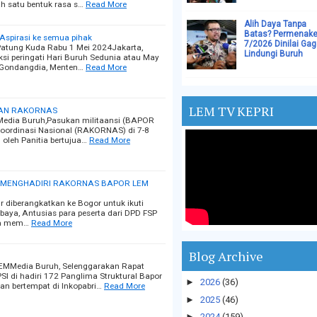
h satu bentuk rasa s…
Read More
Alih Daya Tanpa
Batas? Permenake
spirasi ke semua pihak
7/2026 Dinilai Gag
atung Kuda Rabu 1 Mei 2024Jakarta,
Lindungi Buruh
si peringati Hari Buruh Sedunia atau May
, Gondangdia, Menten…
Read More
LEM TV KEPRI
KAN RAKORNAS
Media Buruh,Pasukan militaansi (BAPOR
oordinasi Nasional (RAKORNAS) di 7-8
oleh Panitia bertujua…
Read More
S MENGHADIRI RAKORNAS BAPOR LEM
 diberangkatkan ke Bogor untuk ikuti
aya, Antusias para peserta dari DPD FSP
ta mem…
Read More
Blog Archive
Media Buruh, Selenggarakan Rapat
I di hadiri 172 Panglima Struktural Bapor
►
2026
(36)
n bertempat di Inkopabri…
Read More
►
2025
(46)
►
2024
(159)