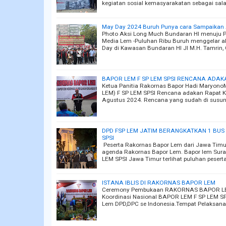
kegiatan sosial kemasyarakatan sebagai sala
May Day 2024 Buruh Punya cara Sampaikan A
Photo Aksi Long Much Bundaran HI menuju P
Media Lem -Puluhan Ribu Buruh menggelar ak
Day di Kawasan Bundaran HI Jl M.H. Tamrin
BAPOR LEM F SP LEM SPSI RENCANA ADA
Ketua Panitia Rakornas Bapor Hadi Maryono
LEM) F SP LEM SPSI Rencana adakan Rapat K
Agustus 2024. Rencana yang sudah di susun 
DPD FSP LEM JATIM BERANGKATKAN 1 BU
SPSI
Peserta Rakornas Bapor Lem dari Jawa Timur
agenda Rakornas Bapor Lem. Bapor lem Surab
LEM SPSI Jawa Timur terlihat puluhan peser
ISTANA IBLIS DI RAKORNAS BAPOR LEM
Ceremony Pembukaan RAKORNAS BAPOR LEM
Koordinasi Nasional BAPOR LEM F SP LEM SPS
Lem DPD,DPC se Indonesia.Tempat Pelaksanaa