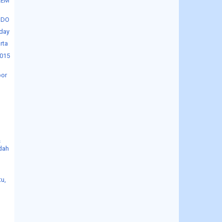
 LEM
NDO
yday
rta
2015
por
M
s
ndah
tu,
g