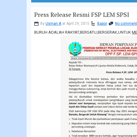
Press Release Resmi FSP LEM SPSI
By
Usman A
at April 29, 2015
Bapor
No comment
BURUH ADALAH RAKYAT,BERSATU,BERGERAK,UNTUK
M