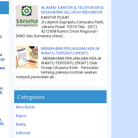
ALAMAT KANTOR & TELEPON BPJS
KESEHATAN SELURUH INDONESIA
KANTOR PUSAT :
Jl.Letjend.Suprapto,Cempaka Putih,
Jakarta Pusat 10510 Telp. :(021)
4212938 Kantor Divisi Regional I
(NAD dan Sumatera Utara)...
LC
MEMAHAMI PERJANJIAN KERJA
WAKTU TERTENTU (PKWT)
14
MEMAHAMI PERJANJIAN KERJA
tas
WAKTU TERTENTU (PKWT) Oleh:
Yosep Ubaama Kolin Persoalan
ewa
tentang pekerja kontrak seakan
menjadi persoalan ab...
an
di
Categories
Aksi Buruh
Bapor
a
26,
Berita
Editorial