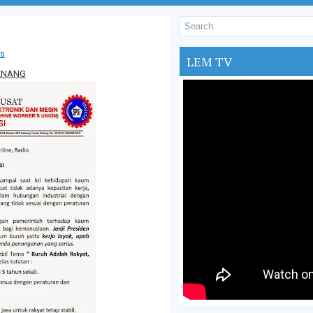
s
LEM TV
ENANG