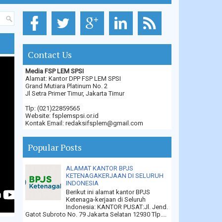
Contact Us
Media FSP LEM SPSI
Alamat: Kantor DPP FSP LEM SPSI
Grand Mutiara Platinum No. 2
Jl Setra Primer Timur, Jakarta Timur
Tlp: (021)22859565
Website: fsplemspsi.or.id
Kontak Email: redaksifsplem@gmail.com
Popular Posts
ALAMAT KANTOR BPJS
KETENAGAKERJAAN DI SELURUH
INDONESIA
Berikut ini alamat kantor BPJS
Ketenaga-kerjaan di Seluruh
Indonesia: KANTOR PUSAT:Jl. Jend.
Gatot Subroto No. 79 Jakarta Selatan 12930 Tlp....