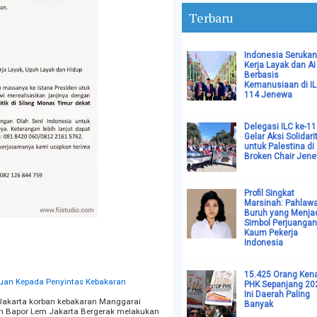
Terbaru
Indonesia Serukan
Kerja Layak dan AI
Berbasis
Kemanusiaan di I
114 Jenewa
Delegasi ILC ke-1
Gelar Aksi Solidari
untuk Palestina di
Broken Chair Jen
Profil Singkat
Marsinah: Pahlaw
Buruh yang Menja
Simbol Perjuangan
Kaum Pekerja
Indonesia
15.425 Orang Ken
uan Kepada Penyintas Kebakaran
PHK Sepanjang 20
Ini Daerah Paling
Jakarta korban kebakaran Manggarai
Banyak
m Bapor Lem Jakarta Bergerak melakukan