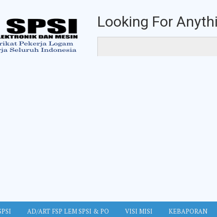
Looking For Anythi
SPSI
AD/ART FSP LEM SPSI & PO
VISI MISI
KEBAPORAN