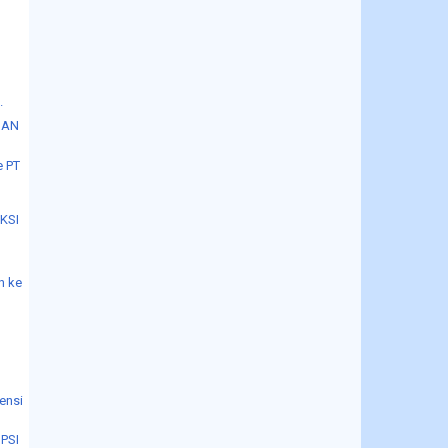
.
DAN
e PT
KSI
n ke
ensi
I
PSI