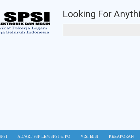
Looking For Anythi
SPSI
AD/ART FSP LEM SPSI & PO
VISI MISI
KEBAPORAN