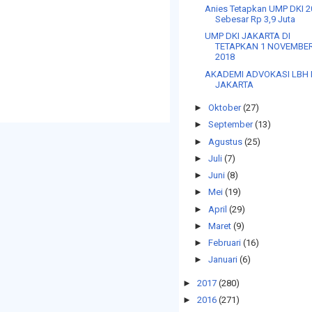
Anies Tetapkan UMP DKI 
Sebesar Rp 3,9 Juta
UMP DKI JAKARTA DI
TETAPKAN 1 NOVEMBE
2018
AKADEMI ADVOKASI LBH 
JAKARTA
►
Oktober
(27)
►
September
(13)
►
Agustus
(25)
►
Juli
(7)
►
Juni
(8)
►
Mei
(19)
►
April
(29)
►
Maret
(9)
►
Februari
(16)
►
Januari
(6)
►
2017
(280)
►
2016
(271)