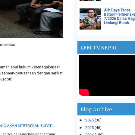
Alih Daya Tanpa
Batas? Permenake
7/2026 Dinilai Gag
Lindungi Buruh
mi advokasi
LEM TV KEPRI
haman soal hukum ketenagakerjaan
rusahaan-perusahaan dengan serikat
K.(obn)
Blog Archive
►
2026
(36)
NG AKAN DITETAPKAN BUPATI -
►
2025
(46)
Ter Cellica Nurachadiana tentang
►
2024
(159)