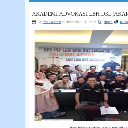
AKADEMI ADVOKASI LBH DKI JAKA
By
Poer Wanto
at November 01, 2018
News
No 
Photo bersama setelah selesai pendidika