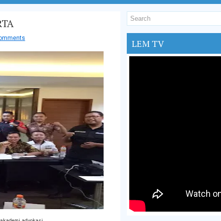
RTA
comments
LEM TV
n akademi advokasi