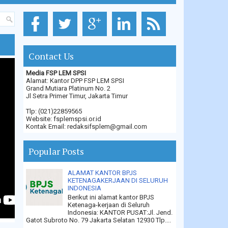
Contact Us
Media FSP LEM SPSI
Alamat: Kantor DPP FSP LEM SPSI
Grand Mutiara Platinum No. 2
Jl Setra Primer Timur, Jakarta Timur
Tlp: (021)22859565
Website: fsplemspsi.or.id
Kontak Email: redaksifsplem@gmail.com
Popular Posts
ALAMAT KANTOR BPJS
KETENAGAKERJAAN DI SELURUH
INDONESIA
Berikut ini alamat kantor BPJS
Ketenaga-kerjaan di Seluruh
Indonesia: KANTOR PUSAT:Jl. Jend.
Gatot Subroto No. 79 Jakarta Selatan 12930 Tlp....