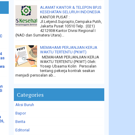
ALAMAT KANTOR & TELEPON BPJS
KESEHATAN SELURUH INDONESIA
KANTOR PUSAT :
Jl.Letjend.Suprapto,Cempaka Putih,
Jakarta Pusat 10510 Telp. :(021)
4212938 Kantor Divisi Regional I
(NAD dan Sumatera Utara)...
LC
MEMAHAMI PERJANJIAN KERJA
WAKTU TERTENTU (PKWT)
14
MEMAHAMI PERJANJIAN KERJA
tas
WAKTU TERTENTU (PKWT) Oleh:
Yosep Ubaama Kolin Persoalan
ewa
tentang pekerja kontrak seakan
menjadi persoalan ab...
an
di
Categories
Aksi Buruh
Bapor
a
26,
Berita
Editorial