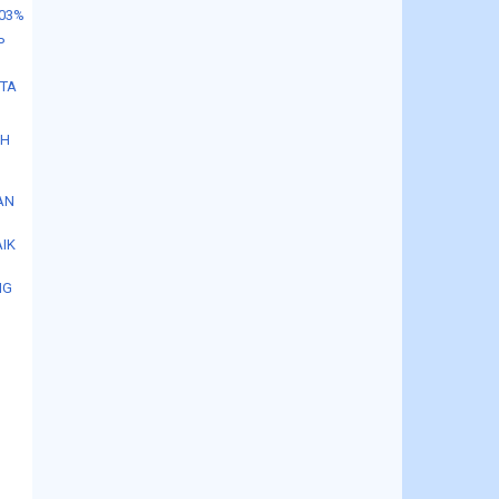
.03%
P
OTA
AH
AN
IK
NG
t
g