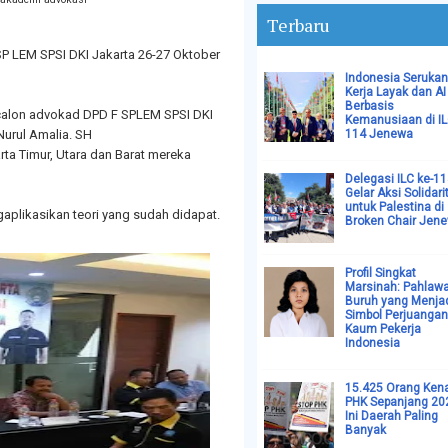
Terbaru
P LEM SPSI DKI Jakarta 26-27 Oktober
Indonesia Serukan
Kerja Layak dan AI
Berbasis
a calon advokad DPD F SPLEM SPSI DKI
Kemanusiaan di I
Nurul Amalia. SH
114 Jenewa
rta Timur, Utara dan Barat mereka
Delegasi ILC ke-1
Gelar Aksi Solidari
untuk Palestina di
aplikasikan teori yang sudah didapat.
Broken Chair Jen
Profil Singkat
Marsinah: Pahlaw
Buruh yang Menja
Simbol Perjuangan
Kaum Pekerja
Indonesia
15.425 Orang Ken
PHK Sepanjang 20
Ini Daerah Paling
Banyak