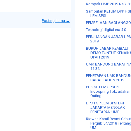
Kompak UMP 2019 Naik 8
Sambutan KETUM DPP F S
LEM SPSI
Posting Lama →
PEMBELAAN BAGI ANGG
Teknologi digital era 4.0
PERJUANGAN JABAR UP
2019
BURUH JABAR KEMBALI
DEMO TUNTUT KENAIK
UPAH 2019
UMK BANDUNG BARAT NA
11.3%
PENETAPAN UMK BANDU
BARAT TAHUN 2019
PUK SP LEM SPSI PT.
Indospring Tbk, adakan
Outing ...
DPD FSP LEM SPSI DKI
JAKARTA MENOLAK
PENETAPAN UMP...
Ridwan Kamil Resmi Cabu
Pergub 54/2018 Tentan
UM...