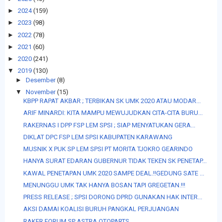
►
2024
(159)
►
2023
(98)
►
2022
(78)
►
2021
(60)
►
2020
(241)
▼
2019
(130)
►
Desember
(8)
▼
November
(15)
KBPP RAPAT AKBAR ; TERBIKAN SK UMK 2020 ATAU MODAR...
ARIF MINARDI: KITA MAMPU MEWUJUDKAN CITA-CITA BURU...
RAKERNAS I DPP FSP LEM SPSI ; SIAP MENYATUKAN GERA...
DIKLAT DPC FSP LEM SPSI KABUPATEN KARAWANG
MUSNIK X PUK SP LEM SPSI PT MORITA TJOKRO GEARINDO
HANYA SURAT EDARAN GUBERNUR TIDAK TEKEN SK PENETAP...
KAWAL PENETAPAN UMK 2020 SAMPE DEAL.!!GEDUNG SATE ...
MENUNGGU UMK TAK HANYA BOSAN TAPI GREGETAN.!!!
PRESS RELEASE ; SPSI DORONG DPRD GUNAKAN HAK INTER...
AKSI DAMAI KOALISI BURUH PANGKAL PERJUANGAN
RAKER FORUM SP ASTRA OTOPARTS