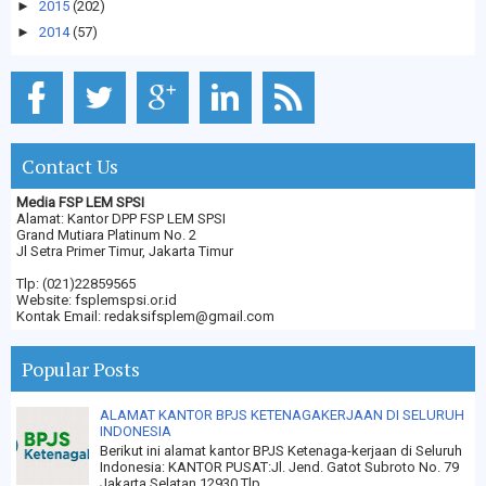
►
2015
(202)
►
2014
(57)
Contact Us
Media FSP LEM SPSI
Alamat: Kantor DPP FSP LEM SPSI
Grand Mutiara Platinum No. 2
Jl Setra Primer Timur, Jakarta Timur
Tlp: (021)22859565
Website: fsplemspsi.or.id
Kontak Email: redaksifsplem@gmail.com
Popular Posts
ALAMAT KANTOR BPJS KETENAGAKERJAAN DI SELURUH
INDONESIA
Berikut ini alamat kantor BPJS Ketenaga-kerjaan di Seluruh
Indonesia: KANTOR PUSAT:Jl. Jend. Gatot Subroto No. 79
Jakarta Selatan 12930 Tlp....