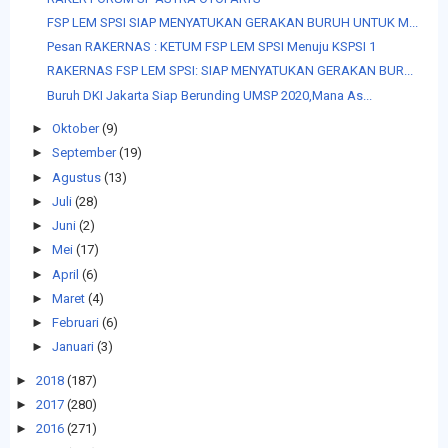
FSP LEM SPSI SIAP MENYATUKAN GERAKAN BURUH UNTUK M...
Pesan RAKERNAS : KETUM FSP LEM SPSI Menuju KSPSI 1
RAKERNAS FSP LEM SPSI: SIAP MENYATUKAN GERAKAN BUR...
Buruh DKI Jakarta Siap Berunding UMSP 2020,Mana As...
►
Oktober
(9)
►
September
(19)
►
Agustus
(13)
►
Juli
(28)
►
Juni
(2)
►
Mei
(17)
►
April
(6)
►
Maret
(4)
►
Februari
(6)
►
Januari
(3)
►
2018
(187)
►
2017
(280)
►
2016
(271)