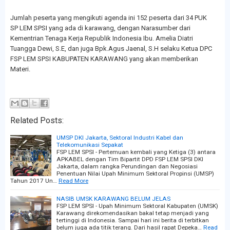
Jumlah peserta yang mengikuti agenda ini 152 peserta dari 34 PUK
SP LEM SPSI yang ada di karawang, dengan Narasumber dari
Kementrian Tenaga Kerja Republik Indonesia Ibu. Amelia Diatri
Tuangga Dewi, S.E, dan juga Bpk.Agus Jaenal, S.H selaku Ketua DPC
FSP LEM SPSI KABUPATEN KARAWANG yang akan memberikan
Materi.
Related Posts:
UMSP DKI Jakarta, Sektoral Industri Kabel dan
Telekomunikasi Sepakat
FSP LEM SPSI - Pertemuan kembali yang Ketiga (3) antara
APKABEL dengan Tim Bipartit DPD FSP LEM SPSI DKI
Jakarta, dalam rangka Perundingan dan Negosiasi
Penentuan Nilai Upah Minimum Sektoral Propinsi (UMSP)
Tahun 2017 Un…
Read More
NASIB UMSK KARAWANG BELUM JELAS
FSP LEM SPSI - Upah Minimum Sektoral Kabupaten (UMSK)
Karawang direkomendasikan bakal tetap menjadi yang
tertinggi di Indonesia. Sampai hari ini berita di terbitkan
belum juga ada titik terang. Dari hasil rapat Depeka…
Read