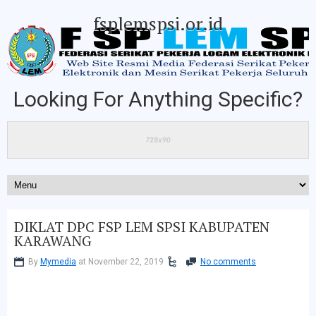
fsplemspsi.or.id
Looking For Anything Specific?
DIKLAT DPC FSP LEM SPSI KABUPATEN
KARAWANG
By
Mymedia
at November 22, 2019
No comments