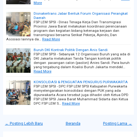
More
Disnakertrans Jabar Bentuk Forum Organisasi Perangkat
Daerah
FSP LEM SPSI - Dinas Tenaga Kerja Dan Transmigrasi
Provinsi Jawa Barat melakukan koordinasi perencanaan
program dan kegiatan bidang ketenaga kerjaan dan
transmigrasi bersama Serikat Pekerja, Apindo, Dan
Asosiasi lainnya da…
Read More
Buruh DKI Kontrak Politik Dengan Anis Sandi
FSP LEM SPSI - Sebanyak 12 Organisasi Buruh yang ada di
DKI Jakarta melakukan Tanda Tangan kontrak politik
dengan pasangan calon (paslon) Anies Sandi. Para buruh
yang tergabung dalam Koalisi Buruh Jakarta mendekl…
Read More
KONSOLIDASI & PENGUATAN PENGURUS PURWAKARTA
FSP LEM SPSI - DPC FSP LEM SPSI Kabupaten Purwakarta
menyelengarakan konsolidasi dengan PUK yang ada
dipurwakarta Acara tersebut juga dihadiri oleh Ketua DPD
FSP LEM SPSI Jawa Barat Muhammad Sidarta dan Ketua
DPC FSP LEM S…
Read More
← Posting Lebih Baru
Beranda
Posting Lama →