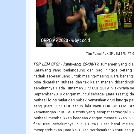
Tim Futsal PUK SP LEM SPSI PT G
FSP LEM SPSI - Karawang, 29/09/19.
Turnamen yang dis
Karawang yang berlangsung dari pagi hingga petan
hadiah sebesar uang untuk masing-masing juara berlan
bisa dikatakan sukses dan tak kalah meriah dibanding
sebelumnya. Pada Turnamen DPC CUP 2019 ini akhirnya se
September 2019 dengan muncul sebagai juara 1 (satu) dar
berhasil lolos mulai dari babak penyisihan grup hingga p
sang juara DPC CUP tahun lalu yaitu PUK SP LEM SP
kemenangan PUK GS Battery yang sempat tertinggal 3 
berhasil membalikkan keadaan dengan memasukkan 5 Go
final usai sebelumnya PUK PT YKT Gear batal melanju
memperebutkan juara ke-3. Dan berdasarkan keputusan p