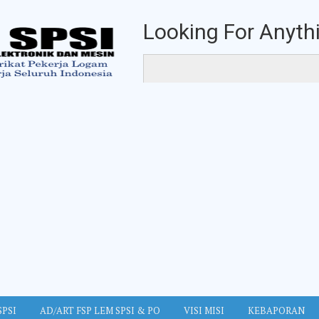
Looking For Anythi
SPSI
AD/ART FSP LEM SPSI & PO
VISI MISI
KEBAPORAN