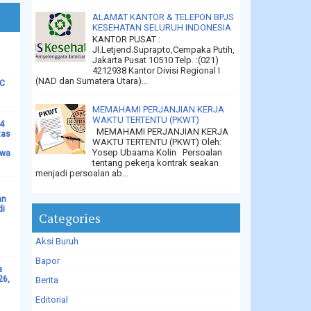
ALAMAT KANTOR & TELEPON BPJS
KESEHATAN SELURUH INDONESIA
KANTOR PUSAT :
Jl.Letjend.Suprapto,Cempaka Putih,
Jakarta Pusat 10510 Telp. :(021)
4212938 Kantor Divisi Regional I
(NAD dan Sumatera Utara)...
LC
MEMAHAMI PERJANJIAN KERJA
WAKTU TERTENTU (PKWT)
14
MEMAHAMI PERJANJIAN KERJA
tas
WAKTU TERTENTU (PKWT) Oleh:
Yosep Ubaama Kolin Persoalan
ewa
tentang pekerja kontrak seakan
menjadi persoalan ab...
an
di
Categories
Aksi Buruh
Bapor
a
26,
Berita
Editorial