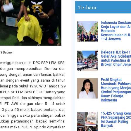
Terbaru
Indonesia Serukan
Kerja Layak dan AI
Berbasis
Kemanusiaan di I
114 Jenewa
Delegasi ILC ke-1
S Battery
Gelar Aksi Solidari
untuk Palestina di
elenggarakan oleh DPC FSP LEM SPSI
Broken Chair Jen
g dengan memperebutkan Domba dan
gsung dengan aman dan lancar, bahkan
Profil Singkat
kan dengan event yang sama di tahun
Marsinah: Pahlaw
lesai pada pukul 19.30 WIB Tanggal 29
Buruh yang Menja
i PUK SP LEM SPSI PT. GS Battery yang
Simbol Perjuangan
Kaum Pekerja
erempat final dan akhirnya mengalahkan
Indonesia
SI PT. AWI dengan skor 5 - 4 untuk
- 0 para 15 menit babak pertama dan
15.425 Orang Ken
al hingga waktu pertandingan babak
PHK Sepanjang 20
tkan pertandingan bapak semi-final
Ini Daerah Paling
Banyak
anitia maka PUK PT Spindo dinyatakan