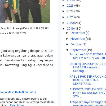
►
2023
(98)
►
2022
(78)
►
2021
(60)
►
2020
(241)
▼
2019
(130)
 Bung Budi Prasetyo Ketua PUK SP LEM SPSI
►
Desember
(8)
turnamen DPC CUP 2019.
►
November
(15)
►
Oktober
(9)
▼
September
(19)
 anggota yang tergabung dengan DPC FSP
Turnamen DPC CUP 2019 ;
 kekeluargaan yang erat agar dalam
SP LEM SPSI PT GS Batt..
pat memaksimalkan setiap perjuangan
Opening DPC CUP 2019 FS
 SPSI Karawang Bung Agus Jaenal pada
LEM SPSI Karawang
Cabang ...
KASUS PHK SEPIHAK UNI
BUSTING KETUA &
SEKRETARIS...
ANGGOTA FSP LEM SPSI I
kerja Mesti Dilibatkan untuk
PROPESA ANGKATAN V
STIH...
er industri atau klaster pabrik sudah
perlu penanganan khusus yang melibatkan
Antipasi penyelewengan 
ami par…
Read More
organisasi dengan Peng.