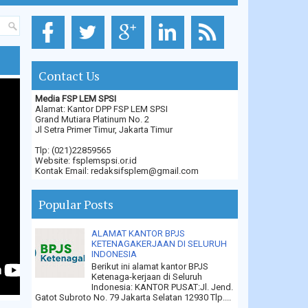
Contact Us
Media FSP LEM SPSI
Alamat: Kantor DPP FSP LEM SPSI
Grand Mutiara Platinum No. 2
Jl Setra Primer Timur, Jakarta Timur
Tlp: (021)22859565
Website: fsplemspsi.or.id
Kontak Email: redaksifsplem@gmail.com
Popular Posts
ALAMAT KANTOR BPJS
KETENAGAKERJAAN DI SELURUH
INDONESIA
Berikut ini alamat kantor BPJS
Ketenaga-kerjaan di Seluruh
Indonesia: KANTOR PUSAT:Jl. Jend.
Gatot Subroto No. 79 Jakarta Selatan 12930 Tlp....