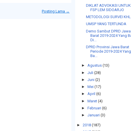
DIKLAT ADVOKASI UNTUK
FSP LEM SIDOARJO
Posting Lama →
METODOLOGI SURVEI KHL
UMSP YANG TERTUNDA
Demo Sambut DPRD Jawa
Barat 2019-2024 Yang B
Di...
DPRD Provinsi Jawa Barat
Periode 2019-2024 Yan
Ba...
►
Agustus
(13)
►
Juli
(28)
►
Juni
(2)
►
Mei
(17)
►
April
(6)
►
Maret
(4)
►
Februari
(6)
►
Januari
(3)
►
2018
(187)