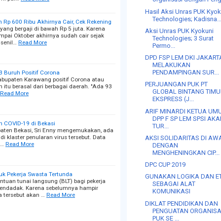
Hasil Aksi Unras PUK Kyok
Technologies; Kadisna..
ah Rp 600 Ribu Akhirnya Cair, Cek Rekening
yang bergaji di bawah Rp 5 juta. Karena
Aksi Unras PUK Kyokuni
ampai Oktober akhirnya sudah cair sejak
Technologies; 3 Surat
 senil…
Read More
Permo...
DPD FSP LEM DKI JAKART
MELAKUKAN
PENDAMPINGAN SUR...
93 Buruh Positif Corona
abupaten Karawang positif Corona atau
PERJUANGAN PUK PT
h itu berasal dari berbagai daerah. "Ada 93
GLOBAL BINTANG TIM
Read More
EKSPRESS (J...
ARIF MINARDI KETUA UM
DPP F SP LEM SPSI AK
an COVID-19 di Bekasi
TUR...
paten Bekasi, Sri Enny mengemukakan, ada
i klaster penularan virus tersebut. Data
AKSI SOLIDARITAS DI AW
2…
Read More
DENGAN
MENGHENINGKAN CIP...
DPC CUP 2019
uk Pekerja Swasta Tertunda
GUNAKAN LOGIKA DAN E
ntuan tunai langsung (BLT) bagi pekerja
SEBAGAI ALAT
 mendadak. Karena sebelumnya hampir
KOMUNIKASI
a tersebut akan …
Read More
DIKLAT PENDIDIKAN DAN
PENGUATAN ORGANISA
PUK SE ...