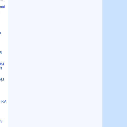
uni
.
A
UR
UM
AN
ALI
TIKA
SI