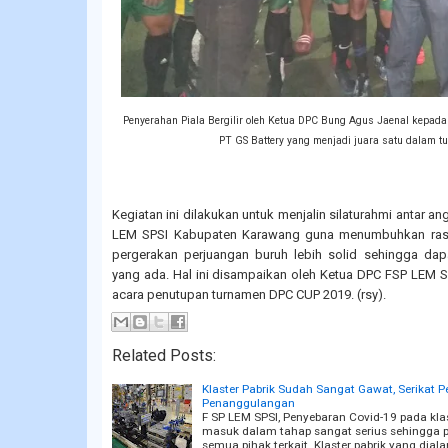
Penyerahan Piala Bergilir oleh Ketua DPC Bung Agus Jaenal kepada
PT GS Battery yang menjadi juara satu dalam 
Kegiatan ini dilakukan untuk menjalin silaturahmi antar
LEM SPSI Kabupaten Karawang guna menumbuhkan rasa
pergerakan perjuangan buruh lebih solid sehingga da
yang ada. Hal ini disampaikan oleh Ketua DPC FSP LEM
acara penutupan turnamen DPC CUP 2019. (rsy).
Related Posts:
Klaster Pabrik Sudah Sangat Gawat, Serikat Pe
Penanggulangan
F SP LEM SPSI, Penyebaran Covid-19 pada klast
masuk dalam tahap sangat serius sehingga 
semua pihak terkait. Klaster pabrik yang dial