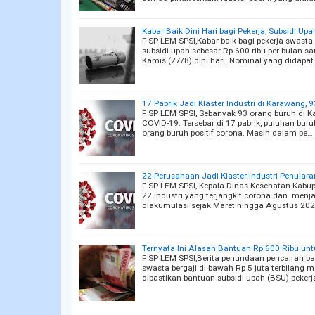
Kabar Baik Dini Hari bagi Pekerja, Subsidi Up
F SP LEM SPSI,Kabar baik bagi pekerja swasta 
subsidi upah sebesar Rp 600 ribu per bulan s
Kamis (27/8) dini hari. Nominal yang didapat
17 Pabrik Jadi Klaster Industri di Karawang, 
F SP LEM SPSI, Sebanyak 93 orang buruh di K
COVID-19. Tersebar di 17 pabrik, puluhan buru
orang buruh positif corona. Masih dalam pe…
22 Perusahaan Jadi Klaster Industri Penular
F SP LEM SPSI, Kepala Dinas Kesehatan Kabu
22 industri yang terjangkit corona dan menjad
diakumulasi sejak Maret hingga Agustus 20
Ternyata Ini Alasan Bantuan Rp 600 Ribu unt
F SP LEM SPSI,Berita penundaan pencairan ba
swasta bergaji di bawah Rp 5 juta terbilang
dipastikan bantuan subsidi upah (BSU) pekerj