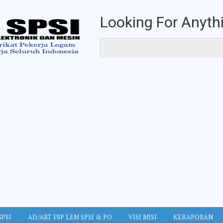
Looking For Anythi
SPSI
AD/ART FSP LEM SPSI & PO
VISI MISI
KEBAPORAN