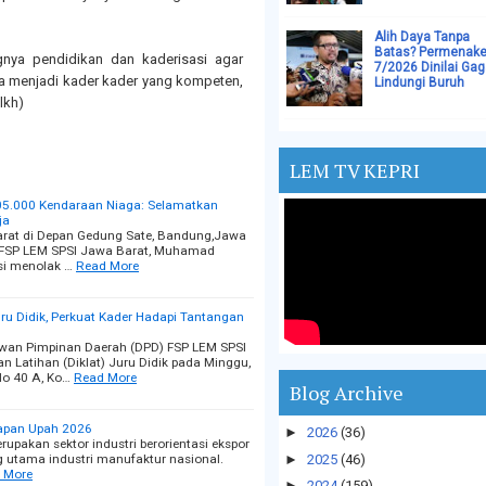
Alih Daya Tanpa
Batas? Permenake
ya pendidikan dan kaderisasi agar
7/2026 Dinilai Gag
 menjadi kader kader yang kompeten,
Lindungi Buruh
lkh)
LEM TV KEPRI
05.000 Kendaraan Niaga: Selamatkan
ja
rat di Depan Gedung Sate, Bandung,Jawa
D FSP LEM SPSI Jawa Barat, Muhamad
si menolak …
Read More
ru Didik, Perkuat Kader Hadapi Tantangan
ewan Pimpinan Daerah (DPD) FSP LEM SPSI
 Latihan (Diklat) Juru Didik pada Minggu,
No 40 A, Ko…
Read More
Blog Archive
tapan Upah 2026
►
2026
(36)
rupakan sektor industri berorientasi ekspor
g utama industri manufaktur nasional.
►
2025
(46)
 More
►
2024
(159)