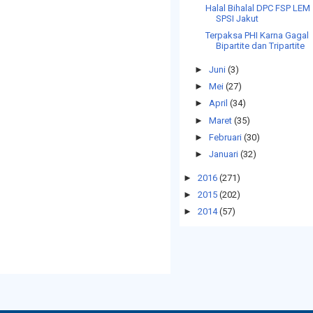
Halal Bihalal DPC FSP LEM
SPSI Jakut
Terpaksa PHI Karna Gagal
Bipartite dan Tripartite
►
Juni
(3)
►
Mei
(27)
►
April
(34)
►
Maret
(35)
►
Februari
(30)
►
Januari
(32)
►
2016
(271)
►
2015
(202)
►
2014
(57)