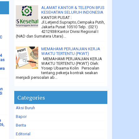
ALAMAT KANTOR & TELEPON BPJS
KESEHATAN SELURUH INDONESIA
KANTOR PUSAT :
Jl.Letjend.Suprapto,Cempaka Putih,
Jakarta Pusat 10510 Telp. :(021)
4212938 Kantor Divisi Regional I
(NAD dan Sumatera Utara)...
LC
MEMAHAMI PERJANJIAN KERJA
WAKTU TERTENTU (PKWT)
14
MEMAHAMI PERJANJIAN KERJA
tas
WAKTU TERTENTU (PKWT) Oleh:
Yosep Ubaama Kolin Persoalan
ewa
tentang pekerja kontrak seakan
menjadi persoalan ab...
an
di
Categories
Aksi Buruh
Bapor
a
26,
Berita
Editorial