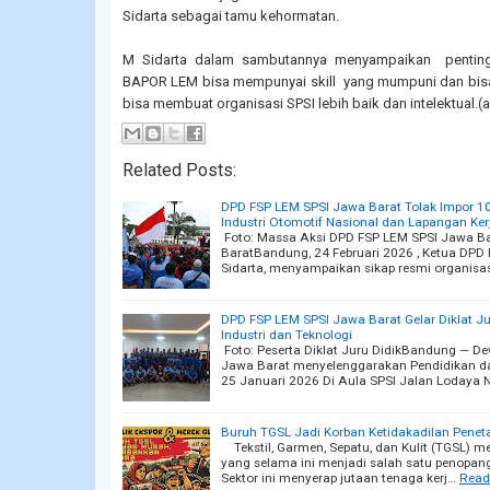
Sidarta sebagai tamu kehormatan.
M Sidarta dalam sambutannya menyampaikan pentingn
BAPOR LEM bisa mempunyai skill yang mumpuni dan bisa
bisa membuat organisasi SPSI lebih baik dan intelektual.(a
Related Posts:
DPD FSP LEM SPSI Jawa Barat Tolak Impor 1
Industri Otomotif Nasional dan Lapangan Ker
Foto: Massa Aksi DPD FSP LEM SPSI Jawa Ba
BaratBandung, 24 Februari 2026 , Ketua DP
Sidarta, menyampaikan sikap resmi organisa
DPD FSP LEM SPSI Jawa Barat Gelar Diklat Ju
Industri dan Teknologi
Foto: Peserta Diklat Juru DidikBandung — D
Jawa Barat menyelenggarakan Pendidikan dan
25 Januari 2026 Di Aula SPSI Jalan Lodaya 
Buruh TGSL Jadi Korban Ketidakadilan Pene
Tekstil, Garmen, Sepatu, dan Kulit (TGSL) me
yang selama ini menjadi salah satu penopan
Sektor ini menyerap jutaan tenaga kerj…
Read