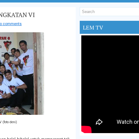
NGKATAN VI
o comments
LEM TV
 (foto deni)