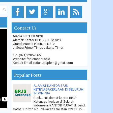
Contact Us
Media FSP LEM SPSI
Alamat: Kantor DPP FSP LEM SPSI
Grand Mutiara Platinum No. 2
Jl Setra Primer Timur, Jakarta Timur
Tlp: (021)22859565
Website: fsplemspsi.or.id
Kontak Email: redaksifsplem@gmail.com
Popular Posts
ALAMAT KANTOR BPJS
KETENAGAKERJAAN DI SELURUH
INDONESIA
Berikut ini alamat kantor BPJS
Ketenaga-kerjaan di Seluruh
Indonesia: KANTOR PUSAT:Jl. Jend.
Gatot Subroto No. 79 Jakarta Selatan 12930 Tlp....