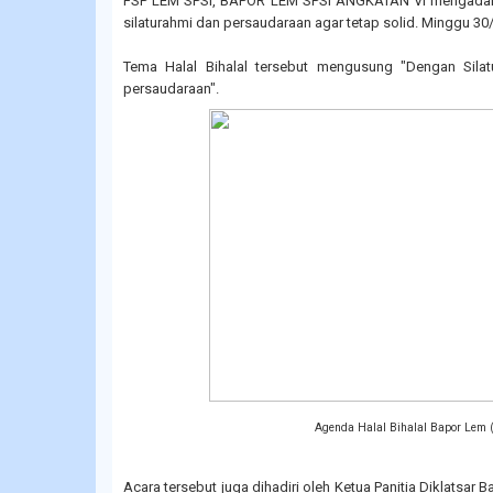
FSP LEM SPSI, BAPOR LEM SPSI ANGKATAN VI mengadakan 
silaturahmi dan persaudaraan agar tetap solid. Minggu 30
Tema Halal Bihalal tersebut mengusung "Dengan Silat
persaudaraan".
Agenda Halal Bihalal Bapor Lem (
Acara tersebut juga dihadiri oleh Ketua Panitia Diklatsar