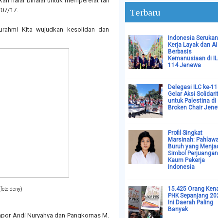
halal bihalal untuk mempererat tali
/07/17.
Terbaru
urahmi Kita wujudkan kesolidan dan
Indonesia Serukan
Kerja Layak dan AI
Berbasis
Kemanusiaan di I
114 Jenewa
Delegasi ILC ke-1
Gelar Aksi Solidari
untuk Palestina di
Broken Chair Jen
Profil Singkat
Marsinah: Pahlaw
Buruh yang Menja
Simbol Perjuangan
Kaum Pekerja
Indonesia
15.425 Orang Ken
foto deny)
PHK Sepanjang 20
Ini Daerah Paling
Banyak
 Bapor Andi Nuryahya dan Pangkornas M.