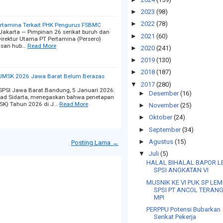
►
2023
(98)
►
2022
(78)
Pertamina Terkait PHK Pengurus FSBMC
 Jakarta — Pimpinan 26 serikat buruh dan
►
2021
(60)
Direktur Utama PT Pertamina (Persero)
usan hub…
Read More
►
2020
(241)
►
2019
(130)
►
2018
(187)
 UMSK 2026 Jawa Barat Belum Berazas
▼
2017
(280)
PSI Jawa Barat.Bandung, 5 Januari 2026.
►
Desember
(16)
ad Sidarta, menegaskan bahwa penetapan
SK) Tahun 2026 di J…
Read More
►
November
(25)
►
Oktober
(24)
►
September
(34)
►
Agustus
(15)
Posting Lama →
▼
Juli
(5)
HALAL BIHALAL BAPOR L
SPSI ANGKATAN VI
MUSNIK KE VI PUK SP LEM
SPSI PT ANCOL TERAN
MPI
PERPPU Potensi Bubarkan
Serikat Pekerja