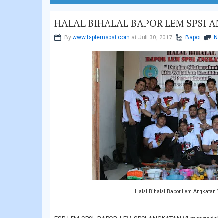
HALAL BIHALAL BAPOR LEM SPSI A
By
www.fsplemspsi.com
at Juli 30, 2017
Bapor
N
Halal Bihalal Bapor Lem Angkatan V