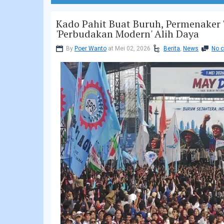
Kado Pahit Buat Buruh, Permenaker
'Perbudakan Modern' Alih Daya
By
Poer Wanto
at Mei 02, 2026
Berita
,
News
No 