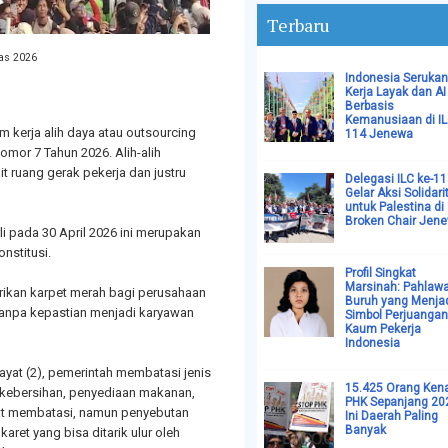
Terbaru
as 2026
Indonesia Serukan
Kerja Layak dan AI
Berbasis
Kemanusiaan di I
m kerja alih daya atau outsourcing
114 Jenewa
omor 7 Tahun 2026. Alih-alih
t ruang gerak pekerja dan justru
Delegasi ILC ke-1
Gelar Aksi Solidari
untuk Palestina di
Broken Chair Jen
i pada 30 April 2026 ini merupakan
onstitusi.
Profil Singkat
Marsinah: Pahlaw
erikan karpet merah bagi perusahaan
Buruh yang Menja
 tanpa kepastian menjadi karyawan
Simbol Perjuangan
Kaum Pekerja
Indonesia
ayat (2), pemerintah membatasi jenis
15.425 Orang Ken
n kebersihan, penyediaan makanan,
PHK Sepanjang 20
hat membatasi, namun penyebutan
Ini Daerah Paling
Banyak
ret yang bisa ditarik ulur oleh