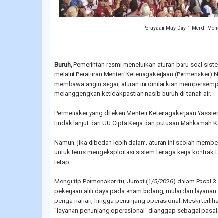
Perayaan May Day 1 Mei di Mon
Buruh,
Pemerintah resmi menelurkan aturan baru soal siste
melalui Peraturan Menteri Ketenagakerjaan (Permenaker) N
membawa angin segar, aturan ini dinilai kian mempersempi
melanggengkan ketidakpastian nasib buruh di tanah air.
Permenaker yang diteken Menteri Ketenagakerjaan Yassierl
tindak lanjut dari UU Cipta Kerja dan putusan Mahkamah K
Namun, jika dibedah lebih dalam, aturan ini seolah memb
untuk terus mengeksploitasi sistem tenaga kerja kontrak
tetap.
Mengutip Permenaker itu, Jumat (1/5/2026) dalam Pasal 3 
pekerjaan alih daya pada enam bidang, mulai dari layana
pengamanan, hingga penunjang operasional. Meski terli
"layanan penunjang operasional" dianggap sebagai pasal ka