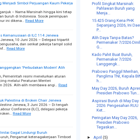
ng Menjadi Simbol Perjuangan Kaum Pekerja
Profil Singkat Marsinah:
Pahlawan Buruh yang
ganjuk – Nama Marsinah hingga kini tetap
Menja...
an buruh di Indonesia. Sosok perempuan
15.425 Orang Kena PHK
ur ini dikena…
Read More
Sepanjang 2026, Ini Dae
P...
sis Kemanusiaan di ILC 114 Jenewa
Alih Daya Tanpa Batas?
enewa, 10 Juni 2026 – Delegasi tripartit
Permenaker 7/2026 Dinil
 pengusaha, dan serikat pekerja tampil solid
G...
onf…
Read More
Kado Pahit Buat Buruh,
Permenaker 7/2026
Langgengk...
Langgengkan 'Perbudakan Modern' Alih
Prabowo Panggil Menhan,
Panglima TNI, Kepala BI
, Pemerintah resmi menelurkan aturan
cing melalui Peraturan Menteri
h...
n 2026. Alih-alih membawa angi…
Read
May Day 2026, Buruh Apres
Presiden Prabowo Tun...
tuk Palestina di Broken Chair Jenewa
Aspirasi Buruh di May Day
alestine Jenewa, 3 Juni 2026 – Di tengah
2026: Pengesahan RUU
abour Conference (ILC), delegasi pekerja
Ket...
Broken…
Read More
Peringatan May Day 2026,
Presiden Prabowo
Tegaskan...
inilai Gagal Lindungi Buruh
Buruh, Pengamat ketenagakerjaan Timboel
►
April
(5)