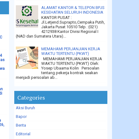
ALAMAT KANTOR & TELEPON BPJS
KESEHATAN SELURUH INDONESIA
KANTOR PUSAT :
Jl.Letjend.Suprapto,Cempaka Putih,
Jakarta Pusat 10510 Telp. :(021)
4212938 Kantor Divisi Regional I
(NAD dan Sumatera Utara)...
LC
MEMAHAMI PERJANJIAN KERJA
WAKTU TERTENTU (PKWT)
14
MEMAHAMI PERJANJIAN KERJA
tas
WAKTU TERTENTU (PKWT) Oleh:
Yosep Ubaama Kolin Persoalan
ewa
tentang pekerja kontrak seakan
menjadi persoalan ab...
an
di
Categories
Aksi Buruh
Bapor
a
26,
Berita
Editorial