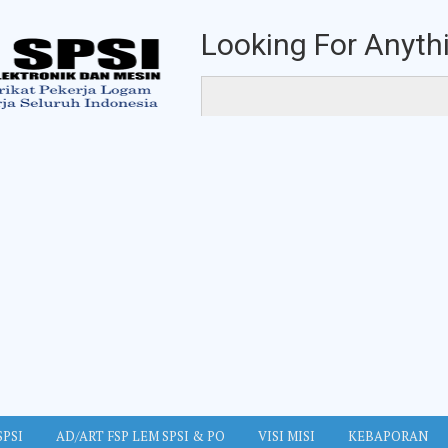
Looking For Anythi
SPSI
AD/ART FSP LEM SPSI & PO
VISI MISI
KEBAPORAN