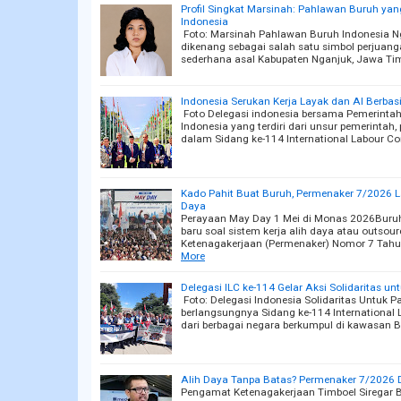
Profil Singkat Marsinah: Pahlawan Buruh ya
Indonesia
Foto: Marsinah Pahlawan Buruh Indonesia N
dikenang sebagai salah satu simbol perjuang
sederhana asal Kabupaten Nganjuk, Jawa Tim
Indonesia Serukan Kerja Layak dan AI Berba
Foto Delegasi indonesia bersama PemerintahJ
Indonesia yang terdiri dari unsur pemerintah,
dalam Sidang ke-114 International Labour C
Kado Pahit Buat Buruh, Permenaker 7/2026 
Daya
Perayaan May Day 1 Mei di Monas 2026Buruh
baru soal sistem kerja alih daya atau outsour
Ketenagakerjaan (Permenaker) Nomor 7 Tahu
More
Delegasi ILC ke-114 Gelar Aksi Solidaritas un
Foto: Delegasi Indonesia Solidaritas Untuk P
berlangsungnya Sidang ke-114 International L
dari berbagai negara berkumpul di kawasan 
Alih Daya Tanpa Batas? Permenaker 7/2026 D
Pengamat Ketenagakerjaan Timboel Siregar 