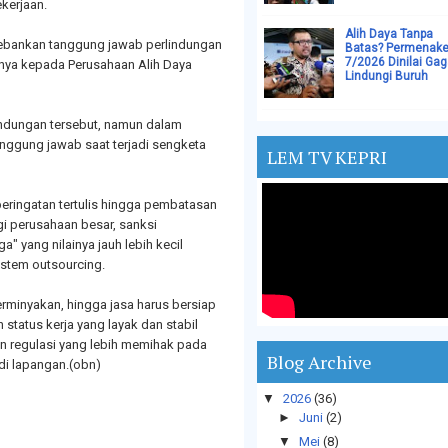
kerjaan.
Alih Daya Tanpa
ebankan tanggung jawab perlindungan
Batas? Permenake
7/2026 Dinilai Gag
nya kepada Perusahaan Alih Daya
Lindungi Buruh
indungan tersebut, namun dalam
anggung jawab saat terjadi sengketa
LEM TV KEPRI
 peringatan tertulis hingga pembatasan
gi perusahaan besar, sanksi
a" yang nilainya jauh lebih kecil
istem outsourcing.
erminyakan, hingga jasa harus bersiap
tatus kerja yang layak dan stabil
an regulasi yang lebih memihak pada
Blog Archive
di lapangan.(obn)
▼
2026
(36)
►
Juni
(2)
▼
Mei
(8)