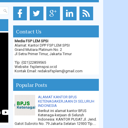
Contact Us
Media FSP LEM SPSI
Alamat: Kantor DPP FSP LEM SPSI
Grand Mutiara Platinum No. 2
Jl Setra Primer Timur, Jakarta Timur
Tlp: (021)22859565
Website: fsplemspsi.or.id
Kontak Email: redaksifsplem@gmail.com
Popular Posts
ALAMAT KANTOR BPJS
KETENAGAKERJAAN DI SELURUH
INDONESIA
Berikut ini alamat kantor BPJS
Ketenaga-kerjaan di Seluruh
Indonesia: KANTOR PUSAT:Jl. Jend.
Gatot Subroto No. 79 Jakarta Selatan 12930 Tlp....