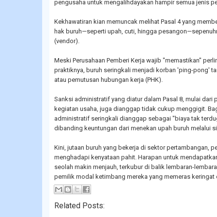
pengusaha untuk mengalihdayakan hampir semua jenis pe
Kekhawatiran kian memuncak melihat Pasal 4 yang memb
hak buruh—seperti upah, cuti, hingga pesangon—sepenuh
(vendor).
Meski Perusahaan Pemberi Kerja wajib "memastikan" perl
praktiknya, buruh seringkali menjadi korban 'ping-pong' t
atau pemutusan hubungan kerja (PHK).
Sanksi administratif yang diatur dalam Pasal 8, mulai dari
kegiatan usaha, juga dianggap tidak cukup menggigit. Ba
administratif seringkali dianggap sebagai "biaya tak terdug
dibanding keuntungan dari menekan upah buruh melalui s
Kini, jutaan buruh yang bekerja di sektor pertambangan, p
menghadapi kenyataan pahit. Harapan untuk mendapatkan s
seolah makin menjauh, terkubur di balik lembaran-lembar
pemilik modal ketimbang mereka yang memeras keringat 
Related Posts: