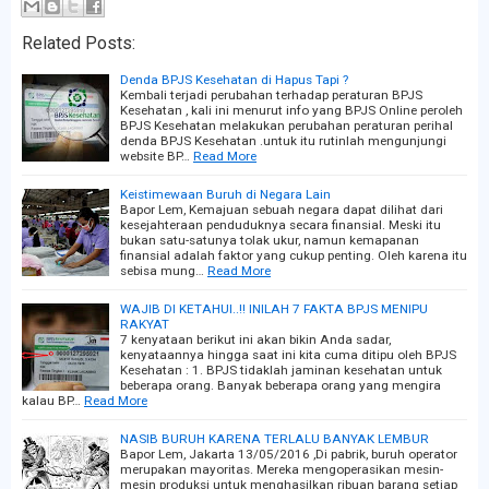
Related Posts:
Denda BPJS Kesehatan di Hapus Tapi ?
Kembali terjadi perubahan terhadap peraturan BPJS
Kesehatan , kali ini menurut info yang BPJS Online peroleh
BPJS Kesehatan melakukan perubahan peraturan perihal
denda BPJS Kesehatan .untuk itu rutinlah mengunjungi
website BP…
Read More
Keistimewaan Buruh di Negara Lain
Bapor Lem, Kemajuan sebuah negara dapat dilihat dari
kesejahteraan penduduknya secara finansial. Meski itu
bukan satu-satunya tolak ukur, namun kemapanan
finansial adalah faktor yang cukup penting. Oleh karena itu
sebisa mung…
Read More
WAJIB DI KETAHUI..!! INILAH 7 FAKTA BPJS MENIPU
RAKYAT
7 kenyataan berikut ini akan bikin Anda sadar,
kenyataannya hingga saat ini kita cuma ditipu oleh BPJS
Kesehatan : 1. BPJS tidaklah jaminan kesehatan untuk
beberapa orang. Banyak beberapa orang yang mengira
kalau BP…
Read More
NASIB BURUH KARENA TERLALU BANYAK LEMBUR
Bapor Lem, Jakarta 13/05/2016 ,Di pabrik, buruh operator
merupakan mayoritas. Mereka mengoperasikan mesin-
mesin produksi untuk menghasilkan ribuan barang setiap