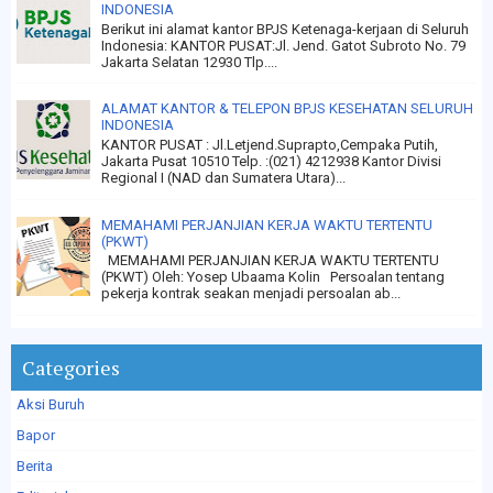
INDONESIA
Berikut ini alamat kantor BPJS Ketenaga-kerjaan di Seluruh
Indonesia: KANTOR PUSAT:Jl. Jend. Gatot Subroto No. 79
Jakarta Selatan 12930 Tlp....
ALAMAT KANTOR & TELEPON BPJS KESEHATAN SELURUH
INDONESIA
KANTOR PUSAT : Jl.Letjend.Suprapto,Cempaka Putih,
Jakarta Pusat 10510 Telp. :(021) 4212938 Kantor Divisi
Regional I (NAD dan Sumatera Utara)...
MEMAHAMI PERJANJIAN KERJA WAKTU TERTENTU
(PKWT)
MEMAHAMI PERJANJIAN KERJA WAKTU TERTENTU
(PKWT) Oleh: Yosep Ubaama Kolin Persoalan tentang
pekerja kontrak seakan menjadi persoalan ab...
Categories
Aksi Buruh
Bapor
Berita