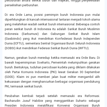
perburuhan antara serikat buruh dan majikan, hingga penyelesaian
perselisihan perburuhan.
Di era Orde Lama, posisi pemimpin buruh Indonesia pun mulai
diperhitungkan di kancah internasional lantaran menjadi tokoh utama
yang melahirkan wadah serikat buruh internasional. Beberapa contoh
peran serikat buruh di Indonesia itu adalah Sarikat Buruh Muslimin
Indonesia (Sarbumusi) dan Gabungan Serikat Buruh Islam
(Gasbiindo) yang ikut mendirikan Konfederasi Buruh Independen
Dunia (ICFTU), sementara Sentral Organisasi Buruh Seluruh Indonesia
(SOBSI) ikut mendirikan Federasi Serikat Buruh Dunia (WFTU).
Namun, gerakan buruh meredup ketika memasuki era Orde Baru. Di
bawah kepemimpinan Soeharto, Pemerintah melumpuhkan gerakan
buruh. Bentuknya, tuduhan percobaan kudeta yang diklaim dilakukan
oleh Partai Komunis Indonesia (PKI) lewat Gerakan 30 September
(G30S). Klaim ini pun memberi jalan buat militer mengambil alih
kekuasaan dengan menghancurkan berbagai organisasi pendukung
PKI, termasuk serikat buruh.
Perubahan kembali terjadi setelah memasuki era Reformasi.
Bacharudin Jusuf Habibie yang menggantikan Suharto sebagai
Presiden Indonesia meratifikasi Konvensi Organisasi Buruh