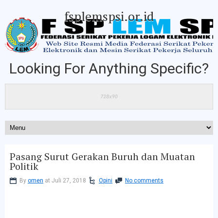
fsplemspsi.or.id
Looking For Anything Specific?
Pasang Surut Gerakan Buruh dan Muatan
Politik
By
omen
at Juli 27, 2018
Opini
No comments