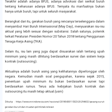
Terakhir adalah adanya BPJS, adanya advokasi dari serikat buruh
tentang keharusan adanya BPJS. Ternyata itu manfaatnya bukan
hanya untuk buruh, tapi untuk seluruh masyarakat.
Berangkat dari itu, gerakan buruh yang rencanya terselenggara dalam
menyambut Hari Buruh Internasional (May Day), menyuarakan isu-isu
aktual yang lebih sesuai dengan substansi. Salah satunya, polemik
terkait Peraturan Presiden Nomor 20 Tahun 2018 tentang Penggunaan
Tenaga Kerja Asing (TKA).
Selain itu, isu lain yang juga dapat disuarakan ialah tentang upah
minimum yang masih dihitung berdasarkan survei dan sistem kerja
kontrak (outsourcing).
Aktualnya adalah buruh asing yang kelihatannya diperlonggar oleh
negara. Kemudian masih soal pengupahan, karena sejak 2015,
penentuan upah minimum itu bukan berdasarkan survei tapi
berdasarkan rumus. Terus ada kebijakan buruh kontrak dan
outsourcing itu masih tetap aktual.(usm)
Dikutip : https://www.cnnindonesia.com/nasional/20180430115323-20-294632/pasang-surut-
gerakan-buruh-dan-muatan-politik-tak-relevan