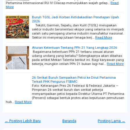
Pertamina Internasional RU IV Cilacap menunjukkan wajah gelap…
Read
More
Buruh TGSL Jadi Korban Ketidakadilan Penetapan Upah
2026
Tekstil, Garmen, Sepatu, dan Kulit (TGSL) merupakan
sektor industri berorientasi ekspor yang selama ini menjadi
salah satu penopang utama industri manufaktur nasional.
Sektor ini menyerap jutaan tenaga kerj…
Read More
Aturan Ketentuan Tentang PPh 21 Yang Lengkap 2026
Bagaimana ketentuan PPh 21 terbaru sesuai aturan
udang undang yang berlaku? Selengkapnya akan dibahas
pada artikel Mekari Talenta berikut ini. Bagi karyawan yang
bekerja, mungkin istilah PPh 21 bukan lagi hal…
Read More
26 Serikat Buruh Sampaikan Petisi ke Dirut Pertamina
Terkait PHK Pengurus FSBMC
Foto: Keterangan Pres 26 Federasi & Federasi Jakarta —
Pimpinan 26 serikat buruh dan serikat pekerja
menyampaikan petisi kepada Direktur Utama PT Pertamina
(Persero) sebagai bentuk protes atas keputusan pemutusan
hub…
Read More
← Posting Lebih Baru
Beranda
Posting Lama →