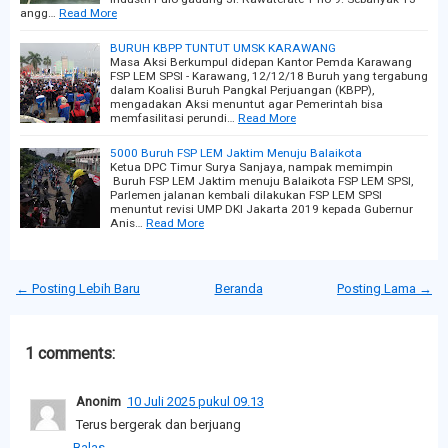
angg…
Read More
BURUH KBPP TUNTUT UMSK KARAWANG
Masa Aksi Berkumpul didepan Kantor Pemda Karawang
FSP LEM SPSI - Karawang, 12/12/18 Buruh yang tergabung
dalam Koalisi Buruh Pangkal Perjuangan (KBPP),
mengadakan Aksi menuntut agar Pemerintah bisa
memfasilitasi perundi…
Read More
5000 Buruh FSP LEM Jaktim Menuju Balaikota
Ketua DPC Timur Surya Sanjaya, nampak memimpin
Buruh FSP LEM Jaktim menuju Balaikota FSP LEM SPSI,
Parlemen jalanan kembali dilakukan FSP LEM SPSI
menuntut revisi UMP DKI Jakarta 2019 kepada Gubernur
Anis…
Read More
← Posting Lebih Baru
Beranda
Posting Lama →
1 comments:
Anonim
10 Juli 2025 pukul 09.13
Terus bergerak dan berjuang
Balas