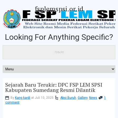
fsplemspsi.or.id
Looking For Anything Specific?
Sejarah Baru Terukir: DPC FSP LEM SPSI
Kabupaten Sumedang Resmi Dilantik
By
Kang kardi
at Juli 10, 2025
Aksi Buruh
,
Gallery
,
News
1
comment