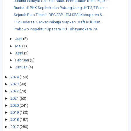
Jumhur Hidayat Usulkan Batas Pendapatan Kena Pajak...
Buntut di-PHK Sepihak dan Potong Uang JHT 3,7 Pers...
Sejarah Baru Terukir: DPC FSP LEM SPSI Kabupaten S...
112 Federasi Serikat Pekerja Siapkan Draft RUU Ket...
Prabowo Inspektur Upacara HUT Bhayangkara 79
►
Juni
(2)
►
Mei
(1)
►
April
(2)
►
Februari
(5)
►
Januari
(4)
►
2024
(159)
►
2023
(98)
►
2022
(78)
►
2021
(60)
►
2020
(241)
►
2019
(130)
►
2018
(187)
►
2017
(280)