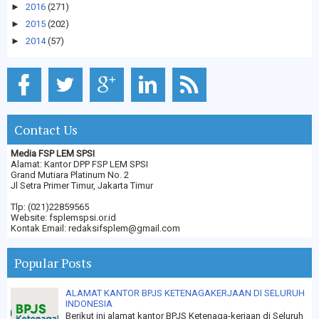
►
2016
(271)
►
2015
(202)
►
2014
(57)
Contact Us
Media FSP LEM SPSI
Alamat: Kantor DPP FSP LEM SPSI
Grand Mutiara Platinum No. 2
Jl Setra Primer Timur, Jakarta Timur
Tlp: (021)22859565
Website: fsplemspsi.or.id
Kontak Email: redaksifsplem@gmail.com
Popular Posts
ALAMAT KANTOR BPJS KETENAGAKERJAAN DI SELURUH
INDONESIA
Berikut ini alamat kantor BPJS Ketenaga-kerjaan di Seluruh