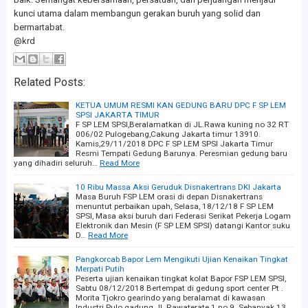
kunci utama dalam membangun gerakan buruh yang solid dan
bermartabat.
@krd
Related Posts:
KETUA UMUM RESMI KAN GEDUNG BARU DPC F SP LEM
SPSI JAKARTA TIMUR
F SP LEM SPSI,Beralamatkan di JL.Rawa kuning no 32 RT
006/02 Pulogebang,Cakung Jakarta timur 13910.
Kamis,29/11/2018 DPC F SP LEM SPSI Jakarta Timur
Resmi Tempati Gedung Barunya. Peresmian gedung baru
yang dihadiri seluruh…
Read More
10 Ribu Massa Aksi Geruduk Disnakertrans DKI Jakarta
Masa Buruh FSP LEM orasi di depan Disnakertrans
menuntut perbaikan upah, Selasa, 18/12/18 F SP LEM
SPSI, Masa aksi buruh dari Federasi Serikat Pekerja Logam
Elektronik dan Mesin (F SP LEM SPSI) datangi Kantor suku
D…
Read More
Pangkorcab Bapor Lem Mengikuti Ujian Kenaikan Tingkat
Merpati Putih
Peserta ujian kenaikan tingkat kolat Bapor FSP LEM SPSI,
Sabtu 08/12/2018 Bertempat di gedung sport center Pt .
Morita Tjokro gearindo yang beralamat di kawasan
Industri Pulo gadung Jl. Rawaterate 1 no 9. Sebanyak 13