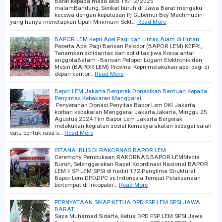
Barat kepada masa aksi 18/12/2025
malamBandung, Serikat buruh di Jawa Barat mengaku
kecewa dengan keputusan Pj Gubernur Bey Machmudin
yang hanya menetapkan Upah Minimum Sekt…
Read More
BAPOR LEM Kepri Apel Pagi dan Lintas Alam di Hutan
Peserta Apel Pagi Barisan Pelopor (BAPOR LEM) KEPRI,
Tanamkan solidaritas dan soliditas jiwa Korsa antar
anggotaBatam - Barisan Pelopor Logam Elektronik dan
Mesin (BAPOR LEM) Provinsi Kepri melakukan apel pagi di
depan kantor…
Read More
Bapor LEM Jakarta Bergerak Donasikan Bantuan Kepada
Penyintas Kebakaran Manggarai
Penyerahan Donasi Penyitas Bapor Lem DKI Jakarta
korban kebakaran Manggarai JakartaJakarta, Minggu 25
Agustus 2024 Tim Bapor Lem Jakarta Bergerak
melakukan kegiatan sosial kemasyarakatan sebagai salah
satu bentuk rasa s…
Read More
ISTANA IBLIS DI RAKORNAS BAPOR LEM
Ceremony Pembukaan RAKORNAS BAPOR LEMMedia
Buruh, Selenggarakan Rapat Koordinasi Nasional BAPOR
LEM F SP LEM SPSI di hadiri 172 Panglima Struktural
Bapor Lem DPD,DPC se Indonesia.Tempat Pelaksanaan
bertempat di Inkopabri…
Read More
PERNYATAAN SIKAP KETUA DPD FSP LEM SPSI JAWA
BARAT
Saya Muhamad Sidarta, Ketua DPD FSP LEM SPSI Jawa