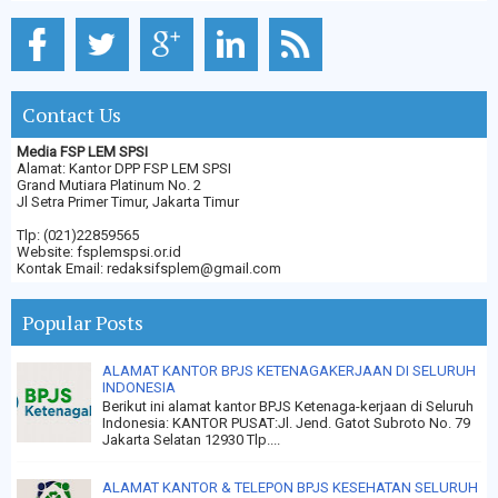
Contact Us
Media FSP LEM SPSI
Alamat: Kantor DPP FSP LEM SPSI
Grand Mutiara Platinum No. 2
Jl Setra Primer Timur, Jakarta Timur
Tlp: (021)22859565
Website: fsplemspsi.or.id
Kontak Email: redaksifsplem@gmail.com
Popular Posts
ALAMAT KANTOR BPJS KETENAGAKERJAAN DI SELURUH
INDONESIA
Berikut ini alamat kantor BPJS Ketenaga-kerjaan di Seluruh
Indonesia: KANTOR PUSAT:Jl. Jend. Gatot Subroto No. 79
Jakarta Selatan 12930 Tlp....
ALAMAT KANTOR & TELEPON BPJS KESEHATAN SELURUH