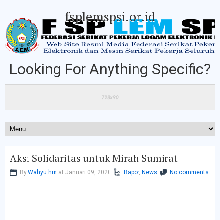
fsplemspsi.or.id
Looking For Anything Specific?
Aksi Solidaritas untuk Mirah Sumirat
By
Wahyu hm
at Januari 09, 2020
Bapor
,
News
No comments