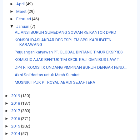
►
April
(49)
►
Maret
(29)
►
Februari
(46)
▼
Januari
(7)
ALIANSI BURUH SUMEDANG SOWAN KE KANTOR DPRD
KONSOLIDASI AKBAR DPC FSP LEM SPSI KABUPATEN
KARAWANG
Perjuangan karyawan PT. GLOBAL BINTANG TIMUR EKSPRES
KOMISI IX AJAK BENTUK TIM KECIL KAJI OMNIBUS LAW T...
DPR RI KOMISI IX UNDANG PIMPINAN BURUH DENGAR PEND...
Aksi Solidaritas untuk Mirah Sumirat
MUSNIK II PUK PT ROYAL ABADI SEJAHTERA
►
2019
(130)
►
2018
(187)
►
2017
(280)
►
2016
(271)
►
2015
(202)
►
2014
(57)