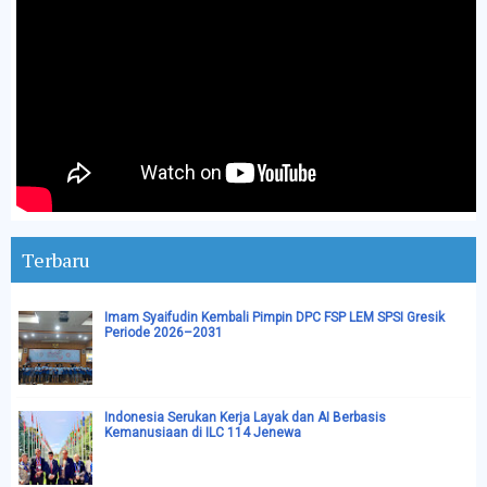
Terbaru
Imam Syaifudin Kembali Pimpin DPC FSP LEM SPSI Gresik
Periode 2026–2031
Indonesia Serukan Kerja Layak dan AI Berbasis
Kemanusiaan di ILC 114 Jenewa