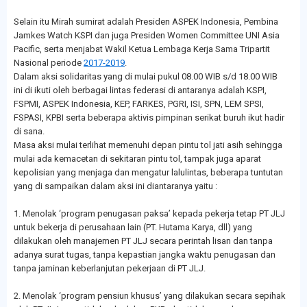
Selain itu Mirah sumirat adalah Presiden ASPEK Indonesia, Pembina
Jamkes Watch KSPI dan juga Presiden Women Committee UNI Asia
Pacific, serta menjabat Wakil Ketua Lembaga Kerja Sama Tripartit
Nasional periode
2017-2019
.
Dalam aksi solidaritas yang di mulai pukul 08.00 WIB s/d 18.00 WIB
ini di ikuti oleh berbagai lintas federasi di antaranya adalah KSPI,
FSPMI, ASPEK Indonesia, KEP, FARKES, PGRI, ISI, SPN, LEM SPSI,
FSPASI, KPBI serta beberapa aktivis pimpinan serikat buruh ikut hadir
di sana.
Masa aksi mulai terlihat memenuhi depan pintu tol jati asih sehingga
mulai ada kemacetan di sekitaran pintu tol, tampak juga aparat
kepolisian yang menjaga dan mengatur lalulintas, beberapa tuntutan
yang di sampaikan dalam aksi ini diantaranya yaitu :
1. Menolak ‘program penugasan paksa’ kepada pekerja tetap PT JLJ
untuk bekerja di perusahaan lain (PT. Hutama Karya, dll) yang
dilakukan oleh manajemen PT JLJ secara perintah lisan dan tanpa
adanya surat tugas, tanpa kepastian jangka waktu penugasan dan
tanpa jaminan keberlanjutan pekerjaan di PT JLJ.
2. Menolak ‘program pensiun khusus’ yang dilakukan secara sepihak