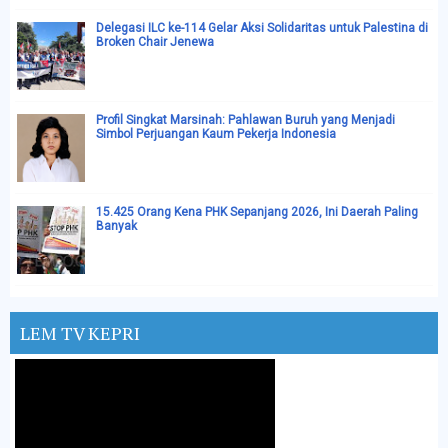
Delegasi ILC ke-114 Gelar Aksi Solidaritas untuk Palestina di
Broken Chair Jenewa
Profil Singkat Marsinah: Pahlawan Buruh yang Menjadi
Simbol Perjuangan Kaum Pekerja Indonesia
15.425 Orang Kena PHK Sepanjang 2026, Ini Daerah Paling
Banyak
LEM TV KEPRI