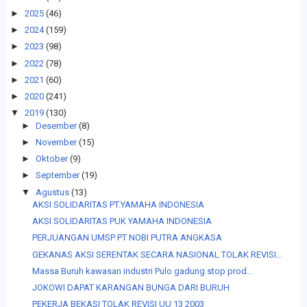
►
2025
(46)
►
2024
(159)
►
2023
(98)
►
2022
(78)
►
2021
(60)
►
2020
(241)
▼
2019
(130)
►
Desember
(8)
►
November
(15)
►
Oktober
(9)
►
September
(19)
▼
Agustus
(13)
AKSI SOLIDARITAS PT.YAMAHA INDONESIA
AKSI SOLIDARITAS PUK YAMAHA INDONESIA
PERJUANGAN UMSP PT NOBI PUTRA ANGKASA
GEKANAS AKSI SERENTAK SECARA NASIONAL TOLAK REVISI...
Massa Buruh kawasan industri Pulo gadung stop prod...
JOKOWI DAPAT KARANGAN BUNGA DARI BURUH
PEKERJA BEKASI TOLAK REVISI UU 13 2003