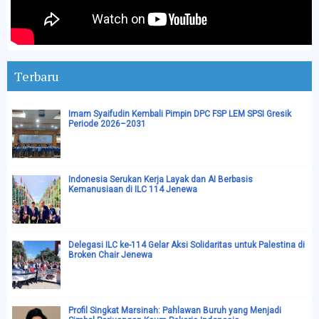
Terbaru
Imam Syaifudin Kembali Pimpin DPC FSP LEM SPSI Gresik
Periode 2026–2031
Indonesia Serukan Kerja Layak dan AI Berbasis
Kemanusiaan di ILC 114 Jenewa
Delegasi ILC ke-114 Gelar Aksi Solidaritas untuk Palestina di
Broken Chair Jenewa
Profil Singkat Marsinah: Pahlawan Buruh yang Menjadi