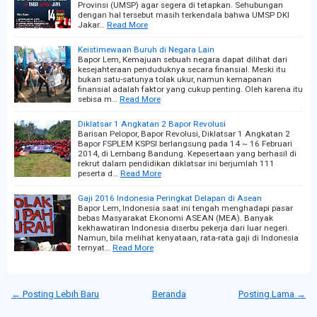
Provinsi (UMSP) agar segera di tetapkan. Sehubungan
dengan hal tersebut masih terkendala bahwa UMSP DKI
Jakar…
Read More
Keistimewaan Buruh di Negara Lain
Bapor Lem, Kemajuan sebuah negara dapat dilihat dari
kesejahteraan penduduknya secara finansial. Meski itu
bukan satu-satunya tolak ukur, namun kemapanan
finansial adalah faktor yang cukup penting. Oleh karena itu
sebisa m…
Read More
Diklatsar 1 Angkatan 2 Bapor Revolusi
Barisan Pelopor, Bapor Revolusi, Diklatsar 1 Angkatan 2
Bapor FSPLEM KSPSI berlangsung pada 14 ~ 16 Februari
2014, di Lembang Bandung. Kepesertaan yang berhasil di
rekrut dalam pendidikan diklatsar ini berjumlah 111
peserta d…
Read More
Gaji 2016 Indonesia Peringkat Delapan di Asean
Bapor Lem, Indonesia saat ini tengah menghadapi pasar
bebas Masyarakat Ekonomi ASEAN (MEA). Banyak
kekhawatiran Indonesia diserbu pekerja dari luar negeri.
Namun, bila melihat kenyataan, rata-rata gaji di Indonesia
ternyat…
Read More
← Posting Lebih Baru
Beranda
Posting Lama →