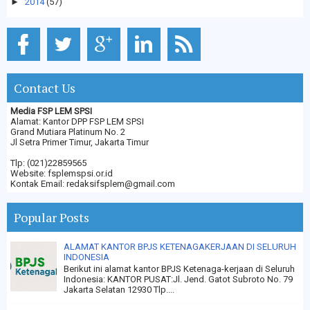
►
2014
(57)
Contact Us
Media FSP LEM SPSI
Alamat: Kantor DPP FSP LEM SPSI
Grand Mutiara Platinum No. 2
Jl Setra Primer Timur, Jakarta Timur
Tlp: (021)22859565
Website: fsplemspsi.or.id
Kontak Email: redaksifsplem@gmail.com
Popular Posts
ALAMAT KANTOR BPJS KETENAGAKERJAAN DI SELURUH
INDONESIA
Berikut ini alamat kantor BPJS Ketenaga-kerjaan di Seluruh
Indonesia: KANTOR PUSAT:Jl. Jend. Gatot Subroto No. 79
Jakarta Selatan 12930 Tlp....