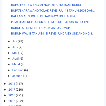
BUPATI KARAWANG MENGIKUTI KEINGINAN BURUH
BUPATI KARAWANG TOLAK REVISI UU. 13 TAHUN 2003 DAN...
RAIH AMAL SHOLEH DI HARI RAYA IDUL ADHA
PEMILIHAN KETUA PUK SP LEM SPSI PT.JIDOSHA BUHIN I...
BURUH MENEMPUH HUKUM UNTUK UMSP
BURUH WAJIB TAHU INI ISI REVISI UNDANG-UNDANG NO 1...
►
Juli
(28)
►
Juni
(2)
►
Mei
(17)
►
April
(6)
►
Maret
(4)
►
Februari
(6)
►
Januari
(3)
►
2018
(187)
►
2017
(280)
►
2016
(271)
►
2015
(202)