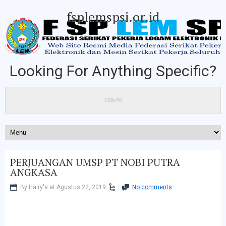
fsplemspsi.or.id
Looking For Anything Specific?
PERJUANGAN UMSP PT NOBI PUTRA
ANGKASA
By Hairy's at Agustus 22, 2019
No comments