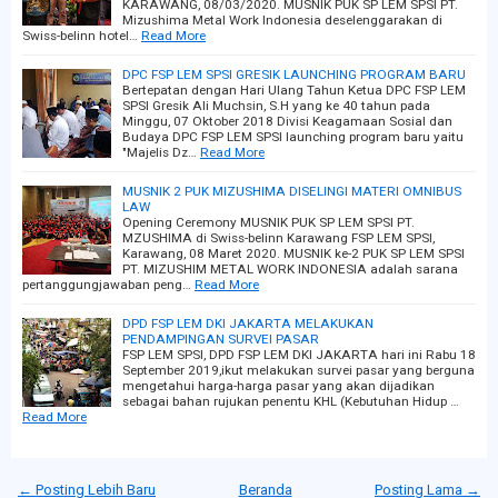
KARAWANG, 08/03/2020. MUSNIK PUK SP LEM SPSI PT.
Mizushima Metal Work Indonesia deselenggarakan di
Swiss-belinn hotel…
Read More
DPC FSP LEM SPSI GRESIK LAUNCHING PROGRAM BARU
Bertepatan dengan Hari Ulang Tahun Ketua DPC FSP LEM
SPSI Gresik Ali Muchsin, S.H yang ke 40 tahun pada
Minggu, 07 Oktober 2018 Divisi Keagamaan Sosial dan
Budaya DPC FSP LEM SPSI launching program baru yaitu
"Majelis Dz…
Read More
MUSNIK 2 PUK MIZUSHIMA DISELINGI MATERI OMNIBUS
LAW
Opening Ceremony MUSNIK PUK SP LEM SPSI PT.
MZUSHIMA di Swiss-belinn Karawang FSP LEM SPSI,
Karawang, 08 Maret 2020. MUSNIK ke-2 PUK SP LEM SPSI
PT. MIZUSHIM METAL WORK INDONESIA adalah sarana
pertanggungjawaban peng…
Read More
DPD FSP LEM DKI JAKARTA MELAKUKAN
PENDAMPINGAN SURVEI PASAR
FSP LEM SPSI, DPD FSP LEM DKI JAKARTA hari ini Rabu 18
September 2019,ikut melakukan survei pasar yang berguna
mengetahui harga-harga pasar yang akan dijadikan
sebagai bahan rujukan penentu KHL (Kebutuhan Hidup …
Read More
← Posting Lebih Baru
Beranda
Posting Lama →