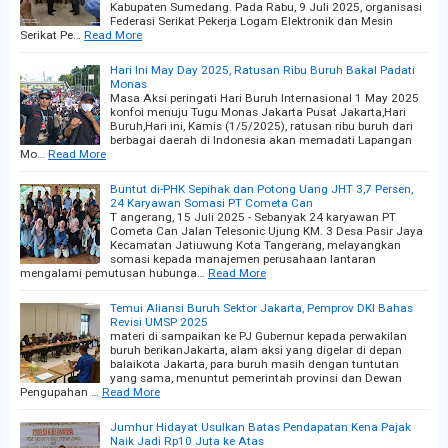
Kabupaten Sumedang. Pada Rabu, 9 Juli 2025, organisasi
Federasi Serikat Pekerja Logam Elektronik dan Mesin
Serikat Pe…
Read More
Hari Ini May Day 2025, Ratusan Ribu Buruh Bakal Padati
Monas
Masa Aksi peringati Hari Buruh Internasional 1 May 2025
konfoi menuju Tugu Monas Jakarta Pusat Jakarta,Hari
Buruh,Hari ini, Kamis (1/5/2025), ratusan ribu buruh dari
berbagai daerah di Indonesia akan memadati Lapangan
Mo…
Read More
Buntut di-PHK Sepihak dan Potong Uang JHT 3,7 Persen,
24 Karyawan Somasi PT Cometa Can
T angerang, 15 Juli 2025 - Sebanyak 24 karyawan PT
Cometa Can Jalan Telesonic Ujung KM. 3 Desa Pasir Jaya
Kecamatan Jatiuwung Kota Tangerang, melayangkan
somasi kepada manajemen perusahaan lantaran
mengalami pemutusan hubunga…
Read More
Temui Aliansi Buruh Sektor Jakarta, Pemprov DKI Bahas
Revisi UMSP 2025
materi di sampaikan ke PJ Gubernur kepada perwakilan
buruh berikanJakarta, alam aksi yang digelar di depan
balaikota Jakarta, para buruh masih dengan tuntutan
yang sama, menuntut pemerintah provinsi dan Dewan
Pengupahan …
Read More
Jumhur Hidayat Usulkan Batas Pendapatan Kena Pajak
Naik Jadi Rp10 Juta ke Atas