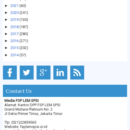
►
2021
(60)
►
2020
(241)
►
2019
(130)
►
2018
(187)
►
2017
(280)
►
2016
(271)
►
2015
(202)
►
2014
(57)
Contact Us
Media FSP LEM SPSI
Alamat: Kantor DPP FSP LEM SPSI
Grand Mutiara Platinum No. 2
Jl Setra Primer Timur, Jakarta Timur
Tlp: (021)22859565
Website: fsplemspsi.or.id