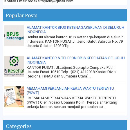
Kontak Email: redaksifsplem@gmail.com
Popular Posts
ALAMAT KANTOR BPJS KETENAGAKERJAAN DI SELURUH
INDONESIA
Berikut ini alamat kantor BPJS Ketenaga-kerjaan di Seluruh
Indonesia: KANTOR PUSAT:Jl. Jend. Gatot Subroto No. 79
Jakarta Selatan 12930 Tlp....
ALAMAT KANTOR & TELEPON BPJS KESEHATAN SELURUH
INDONESIA
KANTOR PUSAT : Jl.Letjend.Suprapto,Cempaka Putih,
Jakarta Pusat 10510 Telp. :(021) 4212938 Kantor Divisi
Regional I (NAD dan Sumatera Utara)...
MEMAHAMI PERJANJIAN KERJA WAKTU TERTENTU
(PKWT)
MEMAHAMI PERJANJIAN KERJA WAKTU TERTENTU
(PKWT) Oleh: Yosep Ubaama Kolin Persoalan tentang
pekerja kontrak seakan menjadi persoalan ab...
Categories