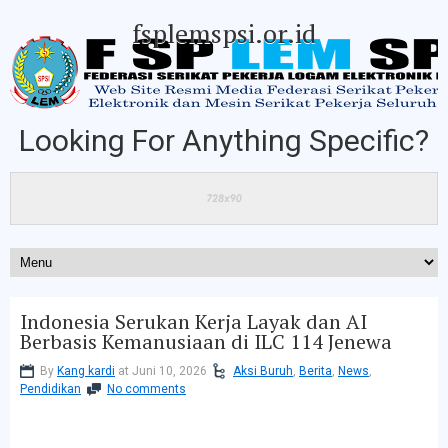
fsplemspsi.or.id
Looking For Anything Specific?
Indonesia Serukan Kerja Layak dan AI
Berbasis Kemanusiaan di ILC 114 Jenewa
By
Kang kardi
at Juni 10, 2026
Aksi Buruh
,
Berita
,
News
,
Pendidikan
No comments